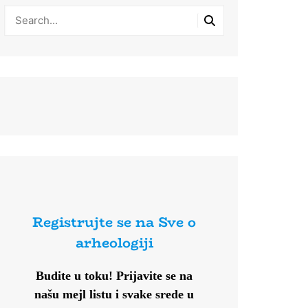
Registrujte se na Sve o
arheologiji
Budite u toku!
Prijavite se na
našu mejl listu i svake srede u