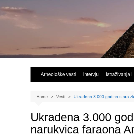
Skip
to
content
Arheološke vesti
Intervju
Istraživanja i
Home
Vesti
Ukradena 3.000 godina stara z
Ukradena 3.000 godi
narukvica faraona