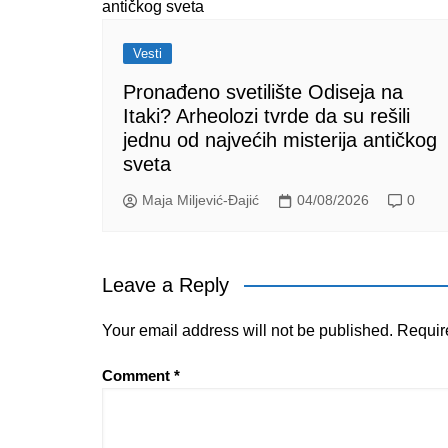
Vesti
Pronađeno svetilište Odiseja na
Itaki? Arheolozi tvrde da su rešili
jednu od najvećih misterija antičkog
sveta
Maja Miljević-Đajić
04/08/2026
0
Leave a Reply
Your email address will not be published.
Requir
Comment
*