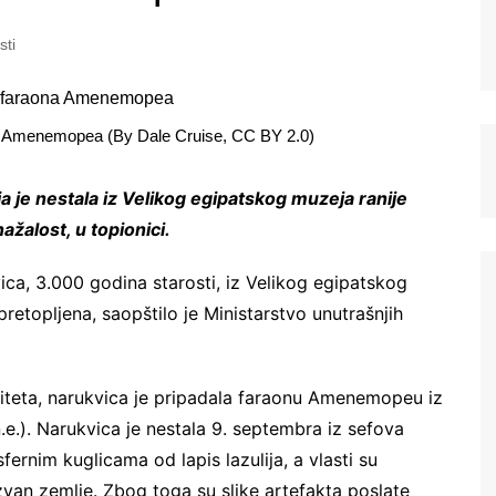
sti
a Amenemopea (By Dale Cruise, CC BY 2.0)
a je nestala iz Velikog egipatskog muzeja ranije
ažalost, u topionici.
ca, 3.000 godina starosti, iz Velikog egipatskog
retopljena, saopštilo je Ministarstvo unutrašnjih
iteta, narukvica je pripadala faraonu Amenemopeu iz
e.). Narukvica je nestala 9. septembra iz sefova
fernim kuglicama od lapis lazulija, a vlasti su
zvan zemlje. Zbog toga su slike artefakta poslate