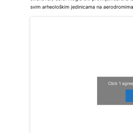
svim arheološkim jedinicama na aerodromima
Click 'I agr