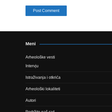
Meni
Arheološke vesti
Intervju
Istraživanja i otkrića
Arheološki lokaliteti
Autori
Podržite naš rad