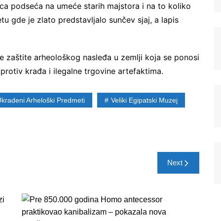
ica podseća na umeće starih majstora i na to koliko
u gde je zlato predstavljalo sunčev sjaj, a lapis
Registrujte se na Sve o
arheologiji
e zaštite arheološkog nasleđa u zemlji koja se ponosi
Budite u toku!
Prijavite se na našu
 protiv krađa i ilegalne trgovine artefaktima.
mejl listu i svake srede u 12h
saznajte najnovije vesti iz sveta
kradeni Arheloški Predmeti
Veliki Egipatski Muzej
arheologije
Next
Ne šaljemo spamove! Pročitajte naša
pravila
korišćenja
za više informacija.