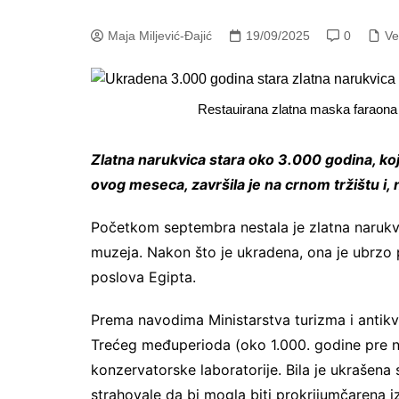
Maja Miljević-Đajić
19/09/2025
0
Ve
Restauirana zlatna maska faraon
Zlatna narukvica stara oko 3.000 godina, koj
ovog meseca, završila je na crnom tržištu i, n
Početkom septembra nestala je zlatna narukvi
muzeja. Nakon što je ukradena, ona je ubrzo p
poslova Egipta.
Prema navodima Ministarstva turizma i antikv
Trećeg međuperioda (oko 1.000. godine pre n.
konzervatorske laboratorije. Bila je ukrašena s
strahovale da bi mogla biti prokrijumčarena i