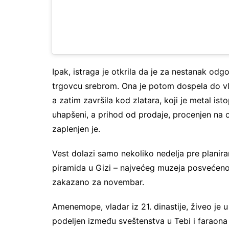
Ipak, istraga je otkrila da je za nestanak od
trgovcu srebrom. Ona je potom dospela do vlasn
a zatim završila kod zlatara, koji je metal i
uhapšeni, a prihod od prodaje, procenjen na o
zaplenjen je.
Vest dolazi samo nekoliko nedelja pre plani
piramida u Gizi – najvećeg muzeja posvećenog j
zakazano za novembar.
Amenemope, vladar iz 21. dinastije, živeo je u
podeljen između sveštenstva u Tebi i faraona 