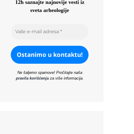
12h saznajte najnovije vesti iz
sveta arheologije
Ne šaljemo spamove! Pročitajte naša
pravila korišćenja
za više informacija.