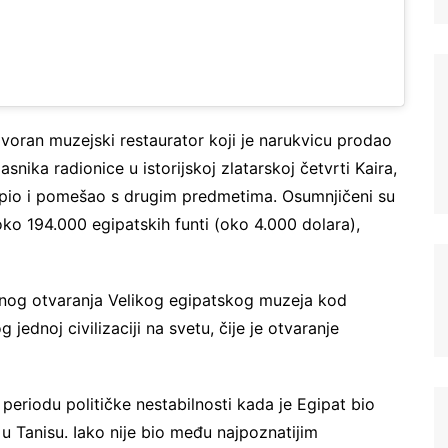
govoran muzejski restaurator koji je narukvicu prodao
ika radionice u istorijskoj zlatarskoj četvrti Kaira,
stopio i pomešao s drugim predmetima. Osumnjičeni su
ko 194.000 egipatskih funti (oko 4.000 dolara),
ranog otvaranja Velikog egipatskog muzeja kod
ednoj civilizaciji na svetu, čije je otvaranje
 periodu političke nestabilnosti kada je Egipat bio
u Tanisu. Iako nije bio među najpoznatijim