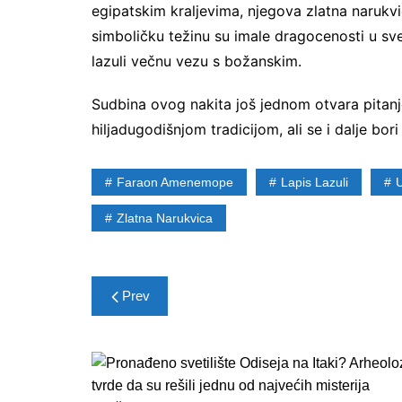
egipatskim kraljevima, njegova zlatna narukv
simboličku težinu su imale dragocenosti u svet
lazuli večnu vezu s božanskim.
Sudbina ovog nakita još jednom otvara pitanj
hiljadugodišnjom tradicijom, ali se i dalje bori
Faraon Amenemope
Lapis Lazuli
U
Zlatna Narukvica
Post
Prev
navigation