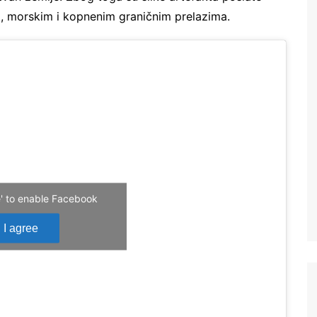
, morskim i kopnenim graničnim prelazima.
ee' to enable Facebook
I agree