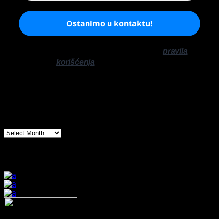
Ne šaljemo spamove! Pročitajte naša
pravila
korišćenja
za više informacija.
Arhiva
Arhiva
Prijatelji sajta