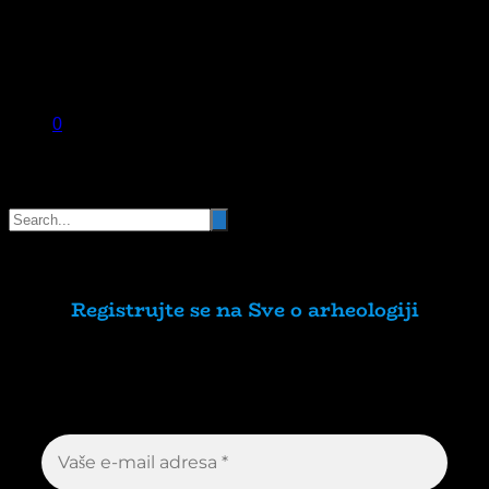
0
Pretraga
Registrujte se na Sve o arheologiji
Budite u toku!
Prijavite se na našu mejl listu i
svake srede u 12h saznajte najnovije vesti iz
sveta arheologije