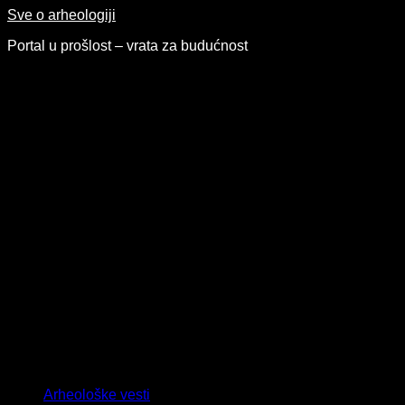
Skip
Sve o arheologiji
to
Portal u prošlost – vrata za budućnost
content
Arheološke vesti