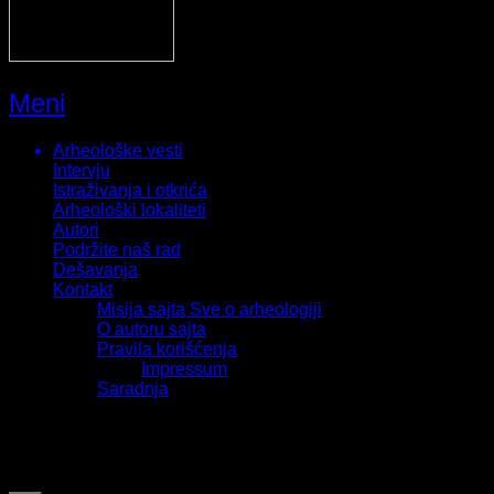
Meni
Arheološke vesti
Intervju
Istraživanja i otkrića
Arheološki lokaliteti
Autori
Podržite naš rad
Dešavanja
Kontakt
Misija sajta Sve o arheologiji
O autoru sajta
Pravila korišćenja
Impressum
Saradnja
Sva prava zadržava Sve o arheologiji 2019-2026