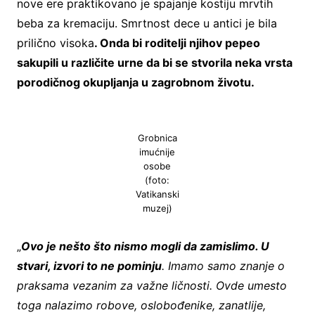
nove ere praktikovano je spajanje kostiju mrvtih
beba za kremaciju. Smrtnost dece u antici je bila
prilično visoka
. Onda bi roditelji njihov pepeo
sakupili u različite urne da bi se stvorila neka vrsta
porodičnog okupljanja u zagrobnom životu.
Grobnica
imućnije
osobe
(foto:
Vatikanski
muzej)
„
Ovo je nešto što nismo mogli da zamislimo. U
stvari, izvori to ne pominju
. Imamo samo znanje o
praksama vezanim za važne ličnosti. Ovde umesto
toga nalazimo robove, oslobođenike, zanatlije,