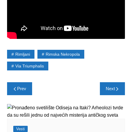
Rimljani
Rimska Nekropola
Via Triumphalis
Post
Prev
Next
navigation
Vesti