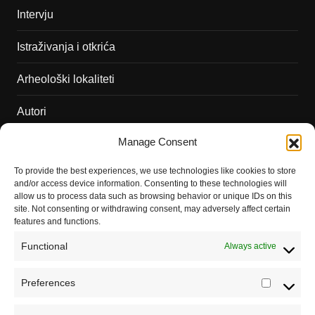
Intervju
Istraživanja i otkrića
Arheološki lokaliteti
Autori
Manage Consent
Podržite naš rad
To provide the best experiences, we use technologies like cookies to store
Dešavanja
and/or access device information. Consenting to these technologies will
allow us to process data such as browsing behavior or unique IDs on this
Kontakt
site. Not consenting or withdrawing consent, may adversely affect certain
features and functions.
Misija sajta Sve o arheologiji
Functional
Always active
O autoru sajta
Preferences
Prefere
Pravila korišćenja
Registrujte se na Sve o arheologiji
Impressum