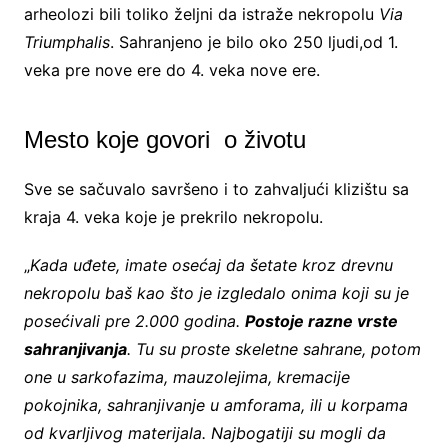
arheolozi bili toliko željni da istraže nekropolu
Via
Triumphalis
. Sahranjeno je bilo oko 250 ljudi,od 1.
veka pre nove ere do 4. veka nove ere.
Mesto koje govori o životu
Sve se sačuvalo savršeno i to zahvaljući klizištu sa
kraja 4. veka koje je prekrilo nekropolu.
„
Kada uđete, imate osećaj da šetate kroz drevnu
nekropolu baš kao što je izgledalo onima koji su je
posećivali pre 2.000 godina.
Postoje razne vrste
sahranjivanja
. Tu su proste skeletne sahrane, potom
one u sarkofazima, mauzolejima, kremacije
pokojnika, sahranjivanje u amforama, ili u korpama
od kvarljivog materijala. Najbogatiji su mogli da