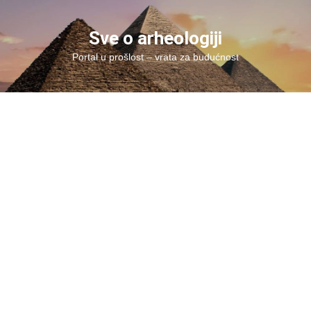
Skip
to
Sve o arheologiji
content
Portal u prošlost – vrata za budućnost