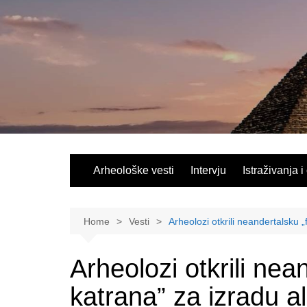
Skip
to
content
Arheološke vesti
Intervju
Istraživanja i
Home
Vesti
Arheolozi otkrili neandertalsku „
Arheolozi otkrili nea
katrana” za izradu al