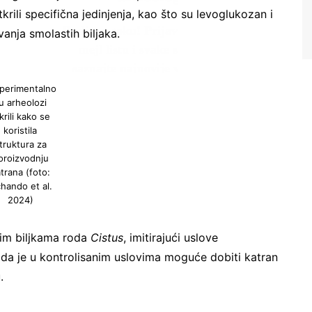
rili specifična jedinjenja, kao što su levoglukozan i
anja smolastih biljaka.
perimentalno
u arheolozi
krili kako se
Ne šaljemo spamove! Pročitajte naša
koristila
pravila korišćenja
za više informacija.
truktura za
oroizvodnju
trana (foto:
hando et al.
2024)
nim biljkama roda
Cistus
, imitirajući uslove
i da je u kontrolisanim uslovima moguće dobiti katran
.