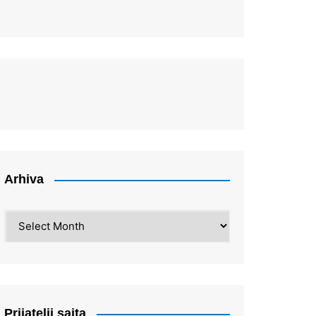
Arhiva
Arhiva
Prijatelji sajta