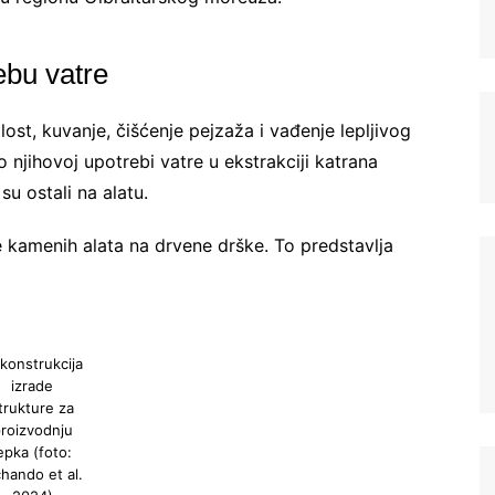
ebu vatre
tlost, kuvanje, čišćenje pejzaža i vađenje lepljivog
o njihovoj upotrebi vatre u ekstrakciji katrana
su ostali na alatu.
e kamenih alata na drvene drške. To predstavlja
konstrukcija
izrade
trukture za
roizvodnju
epka (foto:
hando et al.