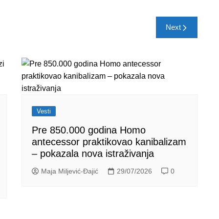
Next
Vesti
Pre 850.000 godina Homo
antecessor praktikovao kanibalizam
– pokazala nova istraživanja
Maja Miljević-Đajić
29/07/2026
0