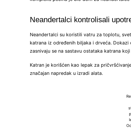
Neandertalci kontrolisali upotr
Neandertalci su koristili vatru za toplotu, sve
katrana iz određenih biljaka i drveća. Dokazi 
zasnivaju se na sastavu ostataka katrana koji 
Katran je korišćen kao lepak za pričvršćivanj
značajan napredak u izradi alata.
Re
s
p
l
Oc