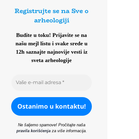
Registrujte se na Sve o
arheologiji
Budite u toku!
Prijavite se na
našu mejl listu i svake srede u
12h saznajte najnovije vesti iz
sveta arheologije
Ne šaljemo spamove! Pročitajte naša
pravila korišćenja
za više informacija.