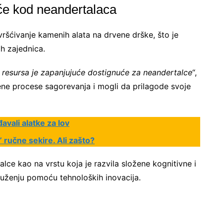
će kod neandertalaca
vršćivanje kamenih alata na drvene drške, što je
h zajednica.
 resursa je zapanjujuće dostignuće za neandertalce
“,
žene procese sagorevanja i mogli da prilagode svoje
avali alatke za lov
e” ručne sekire. Ali zašto?
ce kao na vrstu koja je razvila složene kognitivne i
ruženju pomoću tehnoloških inovacija.