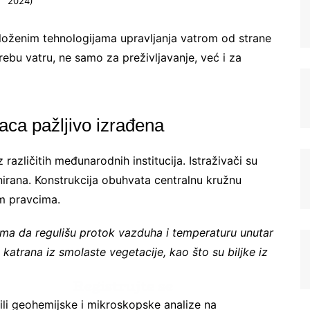
2024)
složenim tehnologijama upravljanja vatrom od strane
ebu vatru, ne samo za preživljavanje, već i za
aca pažljivo izrađena
z različitih međunarodnih institucija. Istraživači su
Registrujte se na Sve o
jnirana. Konstrukcija obuhvata centralnu kružnu
arheologiji
im pravcima.
ma da regulišu protok vazduha i temperaturu unutar
Budite u toku!
Prijavite se na našu
 katrana iz smolaste vegetacije, kao što su biljke iz
mejl listu i svake srede u 12h
saznajte najnovije vesti iz sveta
arheologije
šili geohemijske i mikroskopske analize na