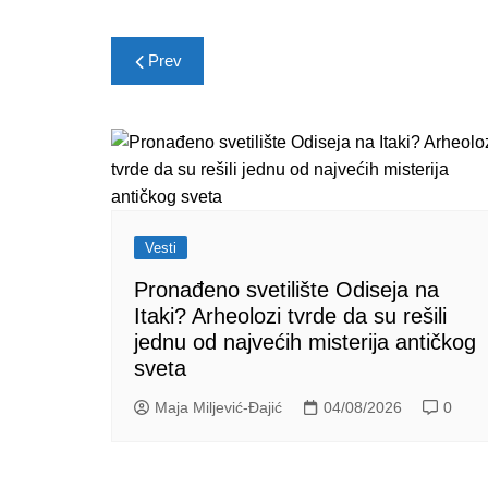
Post
Prev
navigation
Vesti
Pronađeno svetilište Odiseja na
Itaki? Arheolozi tvrde da su rešili
jednu od najvećih misterija antičkog
sveta
Maja Miljević-Đajić
04/08/2026
0