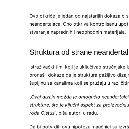
Ovo otkriće je jedan od najstarijih dokaza o 
neandertalaca. Ono otkriva kontrolisanu upotr
stvaranje naprednih i neophodnih materijala.
Struktura od strane neandertal
Istraživački tim, koji je uključivao stručnjake i
pronašli dokaze da je struktura pažljivo diza
šupljinu sa kanalima koji se pružaju u različit
„
Ovaj dizajn možda je omogućio neandertalci
strukture, što je ključni aspekt za proizvodnju
roda Cistus
“, pišu autori u radu.
Da bi potvrdili ovu hipotezu, naučnici su izvr