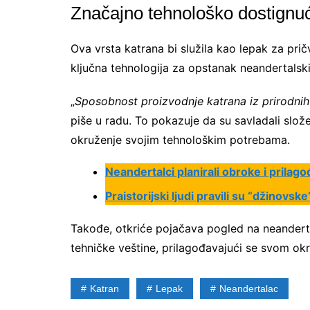
Značajno tehnološko dostignu
Ova vrsta katrana bi služila kao lepak za prič
ključna tehnologija za opstanak neandertalski
„
Sposobnost proizvodnje katrana iz prirodnih
piše u radu. To pokazuje da su savladali slo
okruženje svojim tehnološkim potrebama.
Neandertalci planirali obroke i prilagođ
Praistorijski ljudi pravili su “džinovsk
Takođe, otkriće pojačava pogled na neandertal
tehničke veštine, prilagođavajući se svom ok
Katran
Lepak
Neandertalac