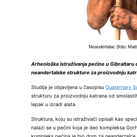
Neandertalac (foto: Ma
Arheološka istraživanja pećine u Gibraltaru
neandertalske strukture za proizvodnju kat
Studija je objavljena u časopisu
Quaternary S
strukturu za proizvodnju katrana od smolastih 
lepak u izradi alata.
Struktura, koju su istraživači opisali kao spec
nalazi se u pećini koja je deo kompleksa G
kompleks pećina je bio dom za neandertalce 