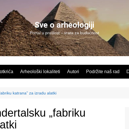
Sve o arheologiji
Portal u prošlost – vrata za budućnost
 otkrića
Arheološki lokaliteti
Autori
Podržite naš rad
D
fabriku katrana” za izradu alatki
ndertalsku „fabriku
atki