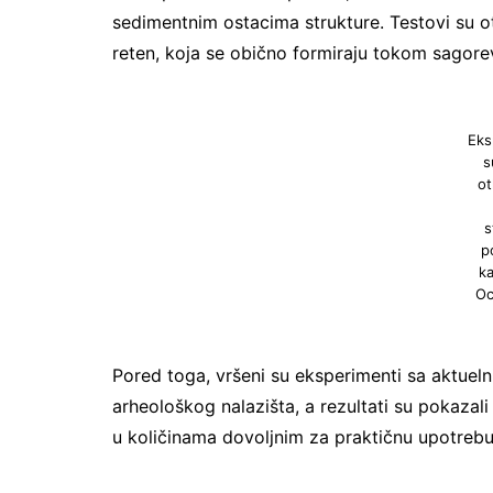
sedimentnim ostacima strukture. Testovi su otk
reten, koja se obično formiraju tokom sagorev
Eks
s
ot
s
p
ka
Oc
Pored toga, vršeni su eksperimenti sa aktuel
arheološkog nalazišta, a rezultati su pokazal
u količinama dovoljnim za praktičnu upotrebu