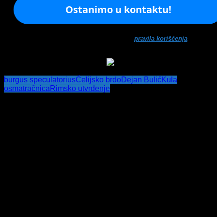
Ne šaljemo spamove! Pročitajte naša
pravila korišćenja
za više
informacija.
burgus speculatorius
Ćelijsko brdo
Dejan Bulić
Kula
osmatračnica
Rimsko utvrđenje
Post navigation