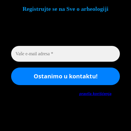
Registrujte se na Sve o arheologiji
Budite u toku!
Prijavite se na našu mejl listu i
svake srede u 12h saznajte najnovije vesti iz
sveta arheologije
Ne šaljemo spamove! Pročitajte naša
pravila korišćenja
za
više informacija.
Arhiva