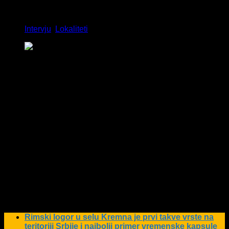
Intervju
,
Lokaliteti
Utvrđenje tipa kula osmatračnica na Ćelijskom
brdu (foto: Radivoje Arsić)
Ćelijsko brdo kod Valjeva krije ostatke iz antičkog
perioda. Arheološka istraživanja donela su otkriće
utvrđenja sa kulom osmatračnicom.
Kule osmatračnice su građene duž graničnih reka i duž
glavnih puteva, gde su verovatno korišćene za posmatranje,
kao prednji položaji ili za signalizaciju.
Ali i da bi se zaštitili
putnici i roba od pljačkaša.
Utvrđenja ovakvog tipa su bila
manjih dimenzija.
Budući da postoji znatan broj antičkih puteva u Srbiji, nema u
potpunosti istraženih kula osmatračnica. Zato je značajno
istraživanje jedne takve na Ćelijskom brdu.
Rimski logor u selu Kremna je prvi takve vrste na
teritoriji Srbije i najbolji primer vremenske kapsule