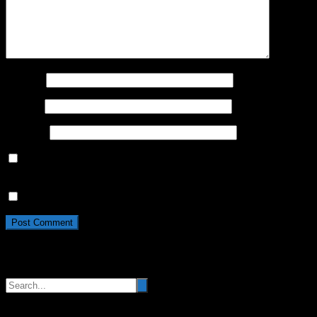
Name
*
Email
*
Website
Save my name, email, and website in this browser for the
next time I comment.
Da, dodajte me na vašu mejl listu
Pretraga