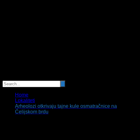
Home
Lokaliteti
Arheolozi otkrivaju tajne kule osmatračnice na
Ćelijskom brdu
Arheolozi otkrivaju tajne kule
osmatračnice na Ćelijskom brdu