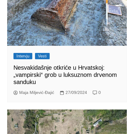
Intervju
Vesti
Nesvakidašnje otkriće u Hrvatskoj:
„vampirski“ grob u luksuznom drvenom
sanduku
Maja Miljević-Đajić
27/09/2024
0