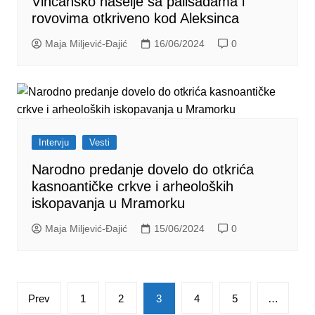
Vinčansko naselje sa palisadama i
rovovima otkriveno kod Aleksinca
Maja Miljević-Đajić
16/06/2024
0
Intervju
Vesti
Narodno predanje dovelo do otkrića
kasnoantičke crkve i arheoloških
iskopavanja u Mramorku
Maja Miljević-Đajić
15/06/2024
0
Posts
Prev
1
2
3
4
5
…
pagination