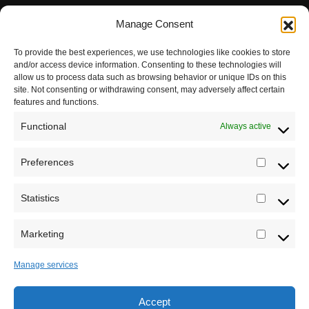
Pravila korišćenja
Manage Consent
Impressum
To provide the best experiences, we use technologies like cookies to store
and/or access device information. Consenting to these technologies will
Saradnja
allow us to process data such as browsing behavior or unique IDs on this
site. Not consenting or withdrawing consent, may adversely affect certain
features and functions.
Functional
Always active
Preferences
Prefere
Statistics
Statistic
Marketing
Marketi
Manage services
Accept