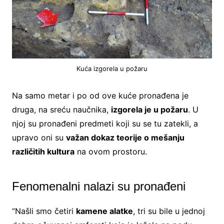
Kuća izgorela u požaru
Na samo metar i po od ove kuće pronađena je
druga, na sreću naučnika,
izgorela je u požaru
. U
njoj su pronađeni predmeti koji su se tu zatekli, a
upravo oni su
važan dokaz teorije o mešanju
različitih kultura
na ovom prostoru.
Fenomenalni nalazi su pronađeni
“Našli smo četiri
kamene alatke
, tri su bile u jednoj