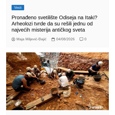
Vesti
Pronađeno svetilište Odiseja na Itaki?
Arheolozi tvrde da su rešili jednu od
najvećih misterija antičkog sveta
Maja Miljević-Đajić
04/08/2026
0