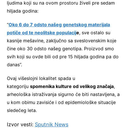
ljudima koji su na ovom prostoru živeli pre sedam
hiljada godina:
“
Oko 6 do 7 odsto našeg genetskog materijala
potiče od te neolitske populacij
e
, sve ostalo su
kasnije mešavine, zaključno sa sveslovenskim koje
čine oko 30 odsto našeg genotipa. Proizvod smo
svih koji su ovde bili od pre 15 hiljada godina pa do
danas”.
Ovaj višeslojni lokalitet spada u
kategoriju
spomenika kulture od velikog značaja
,
arheološka istraživanja sigurno će biti nastavljena, a
u kom obimu zavisiće i od epidemiološke situacije
sledećeg leta.
Izvor vesti:
Sputnik News