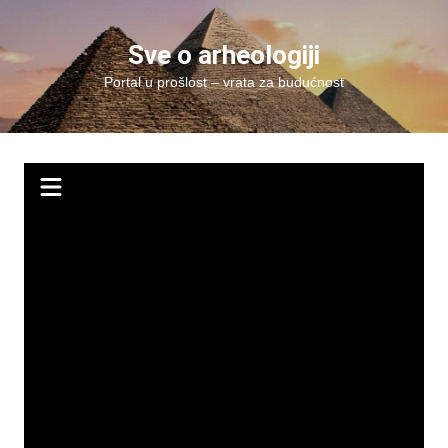
Skip
to
Sve o arheologiji
content
Portal u prošlost – vrata za budućnost