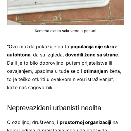
Kamena alatka sakrivena u posudi
“Ovo možda pokazuje da ta
populacija nije skroz
autohtona
, da su izgleda,
dovodili žene sa strane
.
Da li je to bilo dobrovljno, putem prijateljstva ili
osvajanjem, upadima u tuđe selo i
otimanjem
žena,
to je teško otkriti u ovakvom nivou istraživanja”,
kaže naš sagovornik.
Neprevaziđeni urbanisti neolita
O ozbiljnoj društvenoj i
prostornoj organizaciji
na
kojoj ljudima iz praistorije mogu da pozavide i