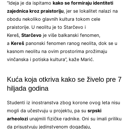
“Ideja je da ispitamo
kako se formiraju identiteti
zajednica kroz praistoriju
, jer se lokalitet nalazi na
obodu nekoliko glavnih kultura tokom cele
praistorije. U neolitu je to Starčevo i
Kereš,
Starčevo
je više balkanski fenomen,
a
Kereš
panonski fenomen ranog neolita, dok se u
kasnom neolitu na ovim prostorima prožimaju
vinčanska i potiska kultura”, kaže Marić.
Kuća koja otkriva kako se živelo pre 7
hiljada godina
Studenti iz inostranstva zbog korone ovog leta nisu
mogli da učestvuju u projektu, pa su
srpski
arheolozi
unajmili fizičke radnike. Oni su imali priliku
da prisustvuju jedinstvenom događaju,