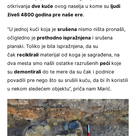
otkrivanja
dve kuće
ovog naselja u kome su
ljudi
živeli 4800 godina pre naše ere
.
“U jednoj kući koja je
srušena
nismo ništa pronašli,
očigledno je
prethodno ispražnjena
i srušena
planski. Toliko je bila ispražnjena, da su
čak
reciklirali
materijal od koga je sagrađena, na
dva mesta smo našli ostatke razrušenih
peći
koje
su
demontirali
do te mere da su čak i podnice
povadili pre nego što su srušili kuću, da bi ih koristili
u nekom sledećem objektu”, priča nam Marić.