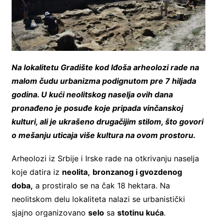
Na lokalitetu Gradište kod Iđoša arheolozi rade na
malom čudu urbanizma podignutom pre 7 hiljada
godina. U kući neolitskog naselja ovih dana
pronađeno je posuđe koje pripada vinčanskoj
kulturi, ali je ukrašeno drugačijim stilom, što govori
o mešanju uticaja više kultura na ovom prostoru.
Arheolozi iz Srbije i Irske rade na otkrivanju naselja
koje datira iz
neolita,
bronzanog i gvozdenog
doba,
a prostiralo se na čak 18 hektara. Na
neolitskom delu lokaliteta nalazi se urbanistički
sjajno organizovano
selo
sa
stotinu kuća
.