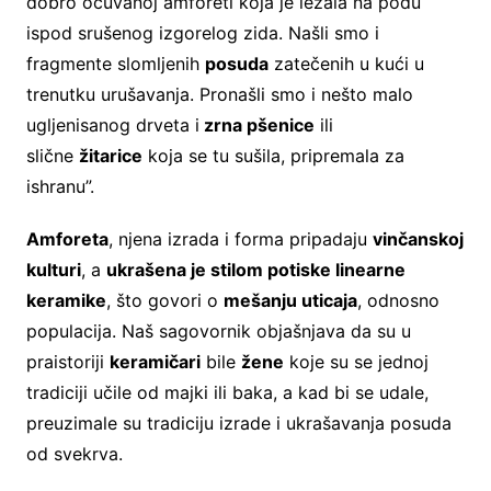
dobro očuvanoj amforeti koja je ležala na podu
ispod srušenog izgorelog zida. Našli smo i
fragmente slomljenih
posuda
zatečenih u kući u
trenutku urušavanja. Pronašli smo i nešto malo
ugljenisanog drveta i
zrna pšenice
ili
slične
žitarice
koja se tu sušila, pripremala za
ishranu”.
Amforeta
, njena izrada i forma pripadaju
vinčanskoj
kulturi
, a
ukrašena je stilom potiske linearne
keramike
, što govori o
mešanju uticaja
, odnosno
populacija. Naš sagovornik objašnjava da su u
praistoriji
keramičari
bile
žene
koje su se jednoj
tradiciji učile od majki ili baka, a kad bi se udale,
preuzimale su tradiciju izrade i ukrašavanja posuda
od svekrva.