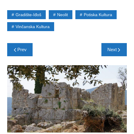
Gradište-Iđoš
Neolit
Potiska Kultura
Vinčanska Kultura
Post
Prev
Next
navigation