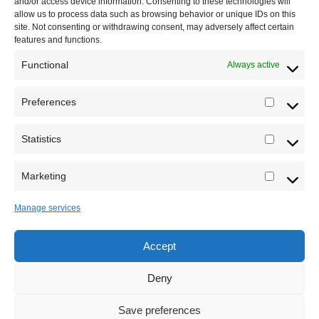
and/or access device information. Consenting to these technologies will
Saradnja
allow us to process data such as browsing behavior or unique IDs on this
site. Not consenting or withdrawing consent, may adversely affect certain
features and functions.
Functional
Always active
Preferences
Prefere
Registrujte se na Sve o arheologiji
Statistics
Statistic
Budite u toku!
Prijavite se na našu mejl listu i svake
srede u 12h saznajte najnovije vesti iz sveta
Marketing
Marketi
arheologije
Manage services
Accept
Sva prava zadržava Sve o arheologiji 2019-2026
Deny
Save preferences
Ne šaljemo spamove! Pročitajte naša
pravila