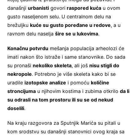
današnji
urbanisti
govori
raspored kuća
u ovom
gusto naseljenom selu. U centralnom delu na
brežuljku
kuće su gusto poređane u redove
, a u
ravnom delu naselja
šire se u lukovima
.
Konačnu potvrdu
mešanja populacija arheolozi će
imati nakon što istraže i same stanovnike. Do sada
su pronaši
nekoliko skeleta
, ali još
nisu stigli do
nekropole
. Potrebno je više skeleta kako bi se
uradile
izotopske analize
i pomoću
količine
stroncijuma
u njihovim kostima i zubima otkrilo
da li
su odrasli na tom prostoru ili su se od nekud
doselili
.
Na kraju razgovora za Sputnjik Marića su pitali u
kom srodstvu su današnji stanovnici ovog kraja sa