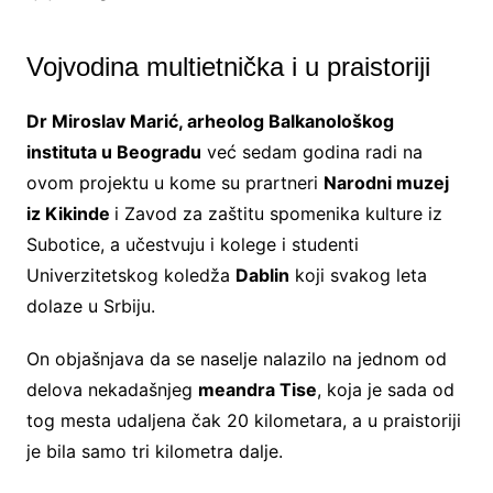
Vojvodina multietnička i u praistoriji
Dr Miroslav Marić, arheolog Balkanološkog
instituta u Beogradu
već sedam godina radi na
ovom projektu u kome su prartneri
Narodni muzej
iz Kikinde
i Zavod za zaštitu spomenika kulture iz
Subotice, a učestvuju i kolege i studenti
Univerzitetskog koledža
Dablin
koji svakog leta
dolaze u Srbiju.
On objašnjava da se naselje nalazilo na jednom od
delova nekadašnjeg
meandra Tise
, koja je sada od
tog mesta udaljena čak 20 kilometara, a u praistoriji
je bila samo tri kilometra dalje.