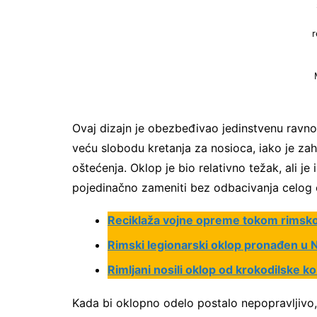
r
Ovaj dizajn je obezbeđivao jedinstvenu ravnot
veću slobodu kretanja za nosioca, iako je za
oštećenja. Oklop je bio relativno težak, ali j
pojedinačno zameniti bez odbacivanja celog 
Reciklaža vojne opreme tokom rimsk
Rimski legionarski oklop pronađen u N
Rimljani nosili oklop od krokodilske k
Kada bi oklopno odelo postalo nepopravljivo, 