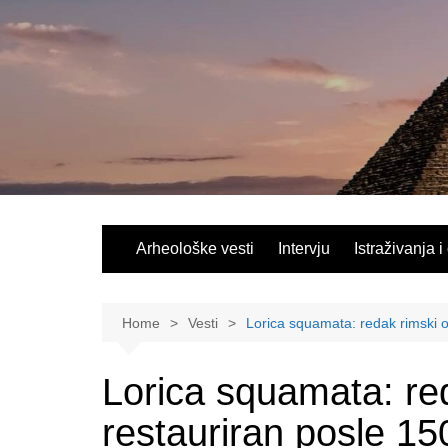
Skip
to
content
Arheološke vesti
Intervju
Istraživanja i
Home
Vesti
Lorica squamata: redak rimski o
Lorica squamata: re
restauriran posle 1