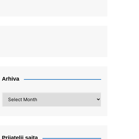
Arhiva
Arhiva
Prijatelji sajta