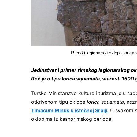
Rimski legionarski oklop - lorica 
Jedinstveni primer rimskog legionarskog okl
Reč je o tipu lorica squamata, starosti 1500 
Tursko Ministarstvo kulture i turizma je u sa
otkrivenom tipu oklopa
lorica squamata
, nezn
Timacum Minus u istočnoj Srbiji.
U svakom slu
oklopima iz kasnorimskog perioda.