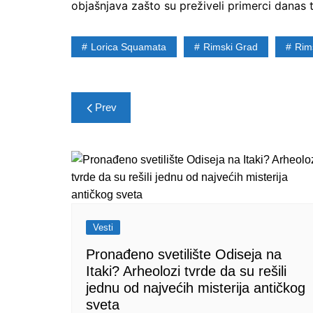
objašnjava zašto su preživeli primerci danas t
Lorica Squamata
Rimski Grad
Rim
Post
Prev
navigation
Vesti
Pronađeno svetilište Odiseja na
Itaki? Arheolozi tvrde da su rešili
jednu od najvećih misterija antičkog
sveta