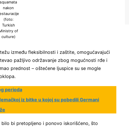
squamata
nakon
estauracije
(foto:
Turkish
Ministry of
culture)
ežu između fleksibilnosti i zaštite, omogućavajući
Ne šaljemo spamove! Pročitajte naša
pravila
korišćenja
za više informacija.
htevao pažljivo održavanje zbog mogućnosti rđe i
e imao prednost – oštećene ljuspice su se mogle
oklopa.
og perioda
emačkoj iz bitke u kojoj su pobedili Germani
ože
bilo bi pretopljeno i ponovo iskorišćeno, što