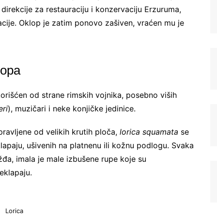
irekcije za restauraciju i konzervaciju Erzuruma,
acije. Oklop je zatim ponovo zašiven, vraćen mu je
lopa
korišćen od strane rimskih vojnika, posebno viših
eri
), muzičari i neke konjičke jedinice.
Registrujte se na Sve o
pravljene od velikih krutih ploča,
lorica squamata
se
arheologiji
klapaju, ušivenih na platnenu ili kožnu podlogu. Svaka
žđa, imala je male izbušene rupe koje su
Budite u toku!
Prijavite se na našu
eklapaju.
mejl listu i svake srede u 12h
saznajte najnovije vesti iz sveta
arheologije
Lorica