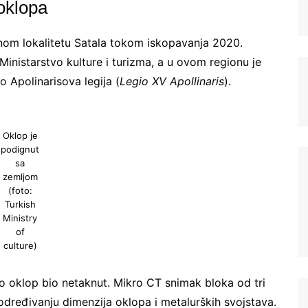
 oklopa
nom lokalitetu Satala tokom iskopavanja 2020.
 Ministarstvo kulture i turizma, a u ovom regionu je
o Apolinarisova legija (
Legio XV Apollinaris
).
Oklop je
podignut
sa
zemljom
(foto:
Turkish
Ministry
of
culture)
o oklop bio netaknut. Mikro CT snimak bloka od tri
dređivanju dimenzija oklopa i metalurških svojstava.