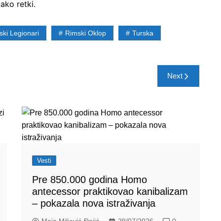
ako retki.
ski Legionari
Rimski Oklop
Turska
Next
Vesti
Pre 850.000 godina Homo
antecessor praktikovao kanibalizam
– pokazala nova istraživanja
Maja Miljević-Đajić
29/07/2026
0