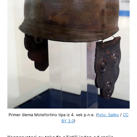
Primer šlema Motefortino tipa iz 4. vek p.n.e. (
foto: Sailko
/
CC
BY 3.0
)