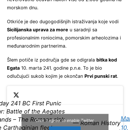
morskom dnu.
Otkriće je deo dugogodišnjih istraživanja koje vodi
Sicilijanska uprava za more
u saradnji sa
profesionalnim roniocima, pomorskim arheolozima i
međunarodnim partnerima.
Šlem potiče iz područja gde se odigrala
bitka kod
Egata
10. marta 241. godine p.n.e. To je bio
odlučujući sukob kojim je okončan
Prvi punski rat
.
day 241 BC First Punic
r: Battle of the Aegates
Ma
lands – The Romans sink
Click 'I agree' to enable Twitter
— Roman History
e Carthaginian fleet
10,