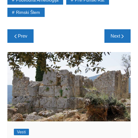
Rimski Šlem
Post
Prev
Next
navigation
Vesti