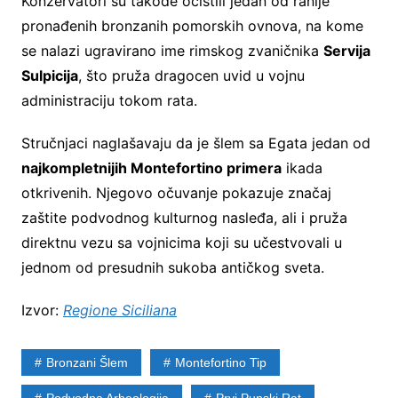
Konzervatori su takođe očistili jedan od ranije
pronađenih bronzanih pomorskih ovnova, na kome
se nalazi ugravirano ime rimskog zvaničnika
Servija
Sulpicija
, što pruža dragocen uvid u vojnu
administraciju tokom rata.
Stručnjaci naglašavaju da je šlem sa Egata jedan od
najkompletnijih Montefortino primera
ikada
otkrivenih. Njegovo očuvanje pokazuje značaj
zaštite podvodnog kulturnog nasleđa, ali i pruža
direktnu vezu sa vojnicima koji su učestvovali u
jednom od presudnih sukoba antičkog sveta.
Izvor:
Regione Siciliana
Bronzani Šlem
Montefortino Tip
Podvodna Arheologija
Prvi Punski Rat