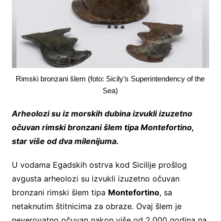
Rimski bronzani šlem (foto: Sicily’s Superintendency of the
Sea)
Arheolozi su iz morskih dubina izvukli izuzetno
očuvan rimski bronzani šlem tipa Montefortino,
star više od dva milenijuma.
U vodama Egadskih ostrva kod Sicilije prošlog
avgusta arheolozi su izvukli izuzetno očuvan
bronzani rimski šlem tipa
Montefortino
, sa
netaknutim štitnicima za obraze. Ovaj šlem je
neverovatno očuvan nakon više od 2.000 godina na