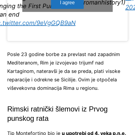
(@romanhistory1)
I agree
inging the First Punic War
20
 an end
c.twitter.com/9eVgGQB9aN
Posle 23 godine borbe za prevlast nad zapadnim
Mediteranom, Rim je izvojevao trijumf nad
Kartaginom, nateravši je da se preda, plati visoke
reparacije i odrekne se Sicilije. Ovim je otpočela
viševekovna dominacija Rima u regionu.
Rimski ratnički šlemovi iz Prvog
punskog rata
Tip Montefortino bio je
u upotrebi od 4. veka p.n.e.