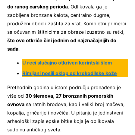
do ranog carskog perioda
. Odlikovala ga je
zaobljena bronzana kalota, centralno dugme,
produženi obod i zaštita za vrat. Kompletni primerci
sa očuvanim štitnicima za obraze izuzetno su retki,
što ovo otkriće čini jednim od najznačajnijih do
sada
.
U reci slučajno otkriven korintski šlem
Rimljani nosili oklop od krokodilske kože
Prethodnih godina u istom području pronađeno je
više od
30 šlemova
,
27 bronzanih pomorskih
ovnova
sa ratnih brodova, kao i veliki broj mačeva,
kopalja, grnčarije i novčića. U pitanju je jedinstveni
arheološki zapis epske bitke koja je oblikovala
sudbinu antičkog sveta.