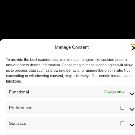
Manage Consent
To provide the best experiences, we use technologies like cookies to store
and/or access device information. Consenting to these technologies will allow
us to process data such as browsing behavior or unique IDs on this site. Not
consenting or withdrawing consent, may adversely affect certain features and
functions.
Functional
Always active
Preferences
Pre
Statistics
Registrujte se na Sve o arheologiji
Stat