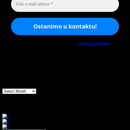
Ne šaljemo spamove! Pročitajte naša
pravila korišćenja
za
više informacija.
Arhiva
Arhiva
Prijatelji sajta