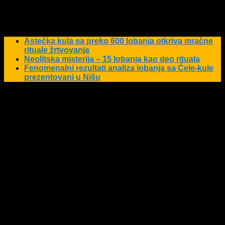
mogao biti određen pol, zbog nekompletnih ostataka ili je reč
o bebama. Stoga se očekuje da će genetske studije dati
preciznije podatke o polu, poreklu i starosti ovih ljudi.
Astečka kula sa preko 600 lobanja otkriva mračne
rituale žrtvovanja
Neolitska misterija – 15 lobanja kao deo rituala
Fenomenalni rezultati analiza lobanja sa Ćele-kule
prezentovani u Nišu
Jedna od misterija jeste
način na koji su vilice bile
pričvršćene
za lobanje u strukturi, pošto su meka tkiva bila
uklonjena tokom ritualne pripreme.
Još veća enigma su
lobanje beba
, koje nemaju uobičajene perforacije na
kostima.
Otkrivanje tajni Astečkog carstva
Stručnjaci ističu da je Huei Tzompantli bio ne samo
sredstvo zastrašivanja neprijatelja
, već i
sveti prostor
koji
je zahtevao posebnu brigu. Izuzetna očuvanost lobanja
pokazuje da su Astečani
pažljivo održavali ovu
monumentalnu građevinu
. „Ova struktura nije bila samo
simbol moći,
već i ritualni centar kojim su rukovodili
specijalizovani čuvari
“, objašnjava fizički antropolog Horhe