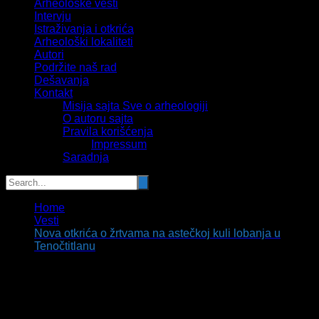
Arheološke vesti
Intervju
Istraživanja i otkrića
Arheološki lokaliteti
Autori
Podržite naš rad
Dešavanja
Kontakt
Misija sajta Sve o arheologiji
O autoru sajta
Pravila korišćenja
Impressum
Saradnja
Home
Vesti
Nova otkrića o žrtvama na astečkoj kuli lobanja u
Tenočtitlanu
Nova otkrića o žrtvama na astečkoj kuli
lobanja u Tenočtitlanu