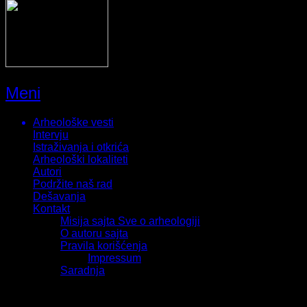
Meni
Arheološke vesti
Intervju
Istraživanja i otkrića
Arheološki lokaliteti
Autori
Podržite naš rad
Dešavanja
Kontakt
Misija sajta Sve o arheologiji
O autoru sajta
Pravila korišćenja
Impressum
Saradnja