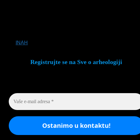
Gomez-Valdes.
Svaka nova analiza otvara vrata u prošlost i približava nas
razumevanju
jedne od najmračnijih i najfascinantnijih
stranica astečkog carstva
, koje je dominiralo
Mezoamerikom sve do dolaska Španaca.
Izvor:
INAH
Registrujte se na Sve o arheologiji
Budite u toku!
Prijavite se na našu mejl listu i svake
srede u 12h saznajte najnovije vesti iz sveta arheologi