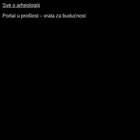
Skip
Sve o arheologiji
to
Portal u prošlost – vrata za budućnost
content