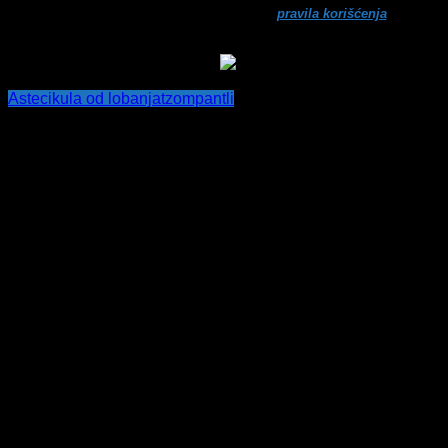
Ne šaljemo spamove! Pročitajte naša
pravila korišćenja
za više
informacija.
Asteci
kula od lobanja
tzompantli
Post
navigation