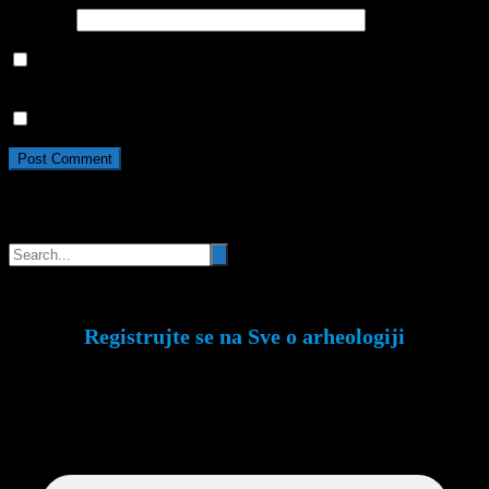
Website
Save my name, email, and website in this browser for the
next time I comment.
Da, dodajte me na vašu mejl listu
Pretraga
Registrujte se na Sve o arheologiji
Budite u toku!
Prijavite se na našu mejl listu i
svake srede u 12h saznajte najnovije vesti iz
sveta arheologije