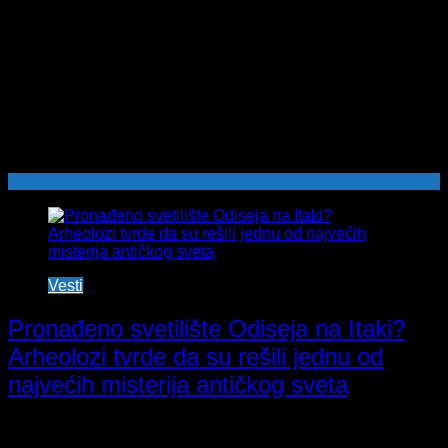
Vesti
Pronađeno svetilište Odiseja na Itaki?
Arheolozi tvrde da su rešili jednu od
najvećih misterija antičkog sveta