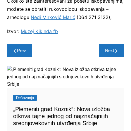
Ukoliko ste zainteresovani za posetu iskopavanjima,
možete se obratiti rukovodiocu iskopavanja –
arheologu
Nedi Mirković Marić
(064 271 3122),
Izvor:
Muzej Kikinda fb
Post
Prev
Next
navigation
Dešavanja
„Plemeniti grad Koznik“: Nova izložba
otkriva tajne jednog od najznačajnijih
srednjovekovnih utvrđenja Srbije