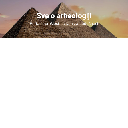
Skip
to
Sve o arheologiji
content
Portal u prošlost – vrata za budućnost