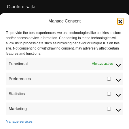
O autoru sajta
Pravila korišćenja
Manage Consent
Impressum
To provide the best experiences, we use technologies like cookies to store
and/or access device information. Consenting to these technologies will
Saradnja
allow us to process data such as browsing behavior or unique IDs on this
site. Not consenting or withdrawing consent, may adversely affect certain
features and functions.
Functional
Always active
Preferences
Prefere
Registrujte se na Sve o arheologiji
Statistics
Statistic
Budite u toku!
Prijavite se na našu mejl listu i svake
srede u 12h saznajte najnovije vesti iz sveta
Marketing
Marketi
arheologije
Manage services