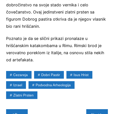
dobročinstvo na svoje stado vernika i celo
čovečanstvo. Ovaj jedinstveni zlatni prsten sa
figurom Dobrog pastira otkriva da je njegov vlasnik
bio rani hrišćanin.
Poznato je da se slični prikazi pronalaze u
hrišćanskim katakombama u Rimu. Rimski brod je
verovatno poreklom iz Italije, na osnovu stila nekih
od artefakata.
Cezareja
Dobri Pastir
Isus Hrist
Izrael
Podvodna Arheologija
Zlatni Prsten
Post