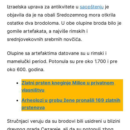
Izraelska uprava za antikvitete u
saopštenju
je
objavila da je na obali Sredozemnog mora otkrila
ostatke dva brodoloma. U obe olupine broda bilo je
gomile artefakata, a najviše rimskih i
srednjovekovnih srebrnih novčića.
Olupine sa artefaktima datovane su u rimski i
mamelučki period. Potonula su pre oko 1.700 i pre
oko 600. godina.
Zlatni prsten kneginje Milice u privatnom
vlasništvu
Arheolozi u grobu žene pronašli 169 zlatnih
prstenova
Stručnjaci veruju da su brodovi bili usidreni u blizini
drevnog grada Cezareje, ali da su potonuli zbog