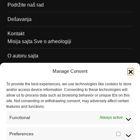
Podržite naš rad
Dešavanja
Kontakt
Misija sajta Sve o arheologiji
O autoru sajta
Pravila korišćenja
Manage Consent
Impressum
To provide the best experiences, we use technologies like cookies to store
and/or access device information. Consenting to these technologies will
Saradnja
allow us to process data such as browsing behavior or unique IDs on this
site. Not consenting or withdrawing consent, may adversely affect certain
features and functions.
Functional
Always active
Preferences
Prefere