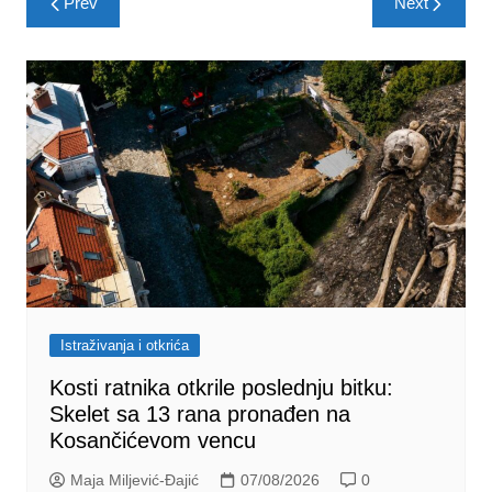
Prev
Next
navigation
Istraživanja i otkrića
Kosti ratnika otkrile poslednju bitku:
Skelet sa 13 rana pronađen na
Kosančićevom vencu
Maja Miljević-Đajić
07/08/2026
0