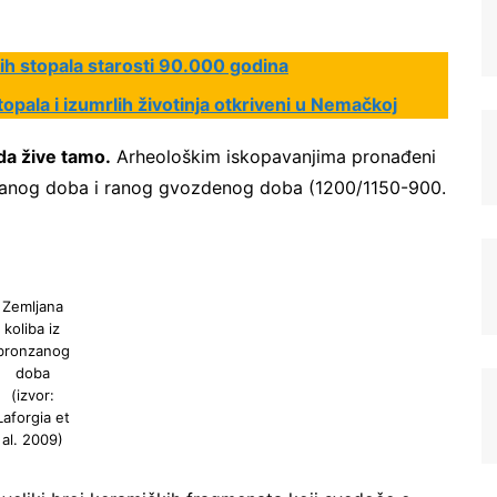
skih stopala starosti 90.000 godina
topala i izumrlih životinja otkriveni u Nemačkoj
i da žive tamo.
Arheološkim iskopavanjima pronađeni
zanog doba i ranog gvozdenog doba (1200/1150-900.
Registrujte se na Sve o
arheologiji
Zemljana
koliba iz
Budite u toku!
Prijavite se na našu
bronzanog
mejl listu i svake srede u 12h
doba
(izvor:
saznajte najnovije vesti iz sveta
Laforgia et
arheologije
al. 2009)