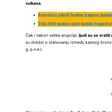
vulkana.
Arheolozi otkrili fosilne tragove ljud
300.000 godina stari ljudski tragovi s
Čak i nakon velike erupcije,
ljudi su se vratil
su dokazi o stanovanju između kasnog bron
g. p.n.e.).