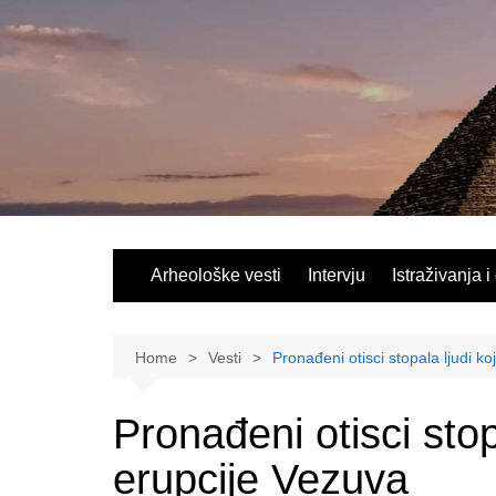
Skip
to
content
Arheološke vesti
Intervju
Istraživanja i
Home
Vesti
Pronađeni otisci stopala ljudi k
Pronađeni otisci stop
erupcije Vezuva