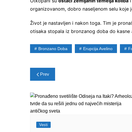
Otkopani su
ostaci zemljanih temelja koliba
i
organizovanom, dobro naseljenom selu koje j
Život je nastavljen i nakon toga. Tim je pron
otisaka stopala iz bronzanog doba do kasne 
Bronzano Doba
Erupcija Avelino
Fo
Post
Prev
navigation
Vesti