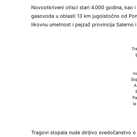
Novootkriveni otisci stari 4.000 godina, kao i
gasovoda u oblasti 13 km jugoistočno od Po
likovnu umetnost i pejzaž provincija Salerno i
Tr
l
vu
So
A
Pa
le
Tragovi stopala nude dirljivo svedočanstvo o