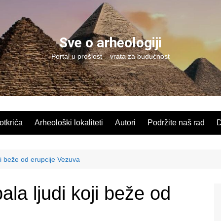
Sve o arheologiji
Portal u prošlost – vrata za budućnost
 otkrića
Arheološki lokaliteti
Autori
Podržite naš rad
D
oji beže od erupcije Vezuva
ala ljudi koji beže od