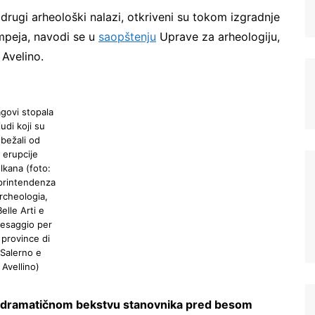
 drugi arheološki nalazi, otkriveni su tokom izgradnje
mpeja, navodi se u
saopštenju
Uprave za arheologiju,
 Avelino.
agovi stopala
judi koji su
bežali od
erupcije
lkana (foto:
printendenza
rcheologia,
Belle Arti e
esaggio per
 province di
Salerno e
Avellino)
dramatičnom bekstvu stanovnika pred besom