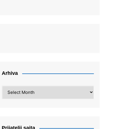
Arhiva
Arhiva
Prijatelji sajta