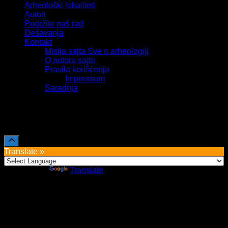
Arheološki lokaliteti
Autori
Podržite naš rad
Dešavanja
Kontakt
Misija sajta Sve o arheologiji
O autoru sajta
Pravila korišćenja
Impressum
Saradnja
Sva prava zadržava Sve o arheologiji 2019-2026
Translate »
Powered by
Translate