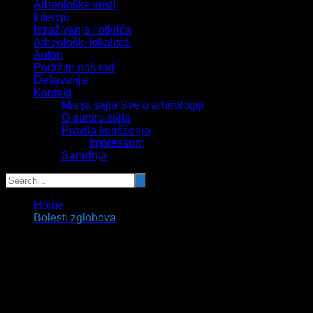
Arheološke vesti
Intervju
Istraživanja i otkrića
Arheološki lokaliteti
Autori
Podržite naš rad
Dešavanja
Kontakt
Misija sajta Sve o arheologiji
O autoru sajta
Pravila korišćenja
Impressum
Saradnja
Home
Bolesti zglobova