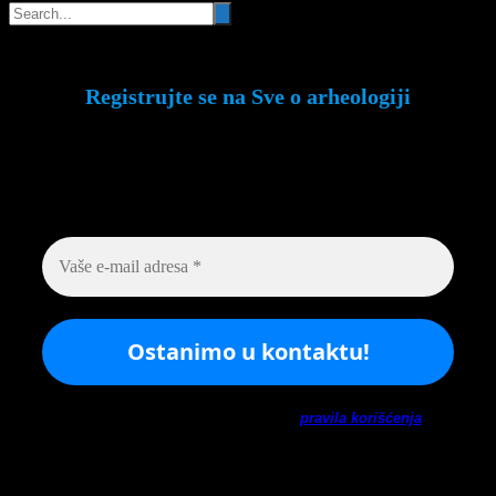
Registrujte se na Sve o arheologiji
Budite u toku!
Prijavite se na našu mejl listu i
svake srede u 12h saznajte najnovije vesti iz
sveta arheologije
Ne šaljemo spamove! Pročitajte naša
pravila korišćenja
za
više informacija.