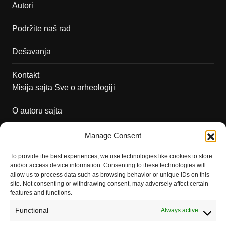
Autori
Podržite naš rad
Dešavanja
Kontakt
Misija sajta Sve o arheologiji
O autoru sajta
Pravila korišćenja
Manage Consent
Impressum
To provide the best experiences, we use technologies like cookies to store
and/or access device information. Consenting to these technologies will
Saradnja
allow us to process data such as browsing behavior or unique IDs on this
site. Not consenting or withdrawing consent, may adversely affect certain
features and functions.
Functional
Always active