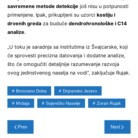
savremene metode detekcije
još nisu u potpunosti
primenjene. Ipak, prikupljeni su uzorci
kostiju i
drvenih greda
za buduće
dendrohronološke i C14
analize
.
„U toku je saradnja sa institutima iz Švajcarske, koji
će sprovesti precizna datovanja i dodatne analize,
što će omogućiti detaljnije razumevanje razvoja
ovog jedinstvenog naselja na vodi“, zaključuje Rujak.
Bronzano Doba
Dojransko Jezero
Mrdaja
Sojeničko Naselje
Zoran Rujak
Post
Prev
Next
navigation