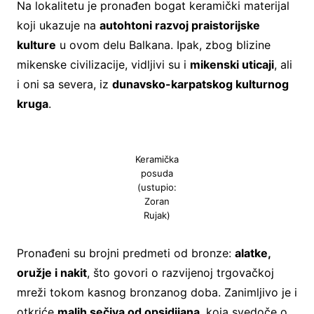
Na lokalitetu je pronađen bogat keramički materijal
koji ukazuje na
autohtoni razvoj praistorijske
kulture
u ovom delu Balkana. Ipak, zbog blizine
mikenske civilizacije, vidljivi su i
mikenski uticaji
, ali
i oni sa severa, iz
dunavsko-karpatskog kulturnog
kruga
.
Keramička
posuda
(ustupio:
Zoran
Rujak)
Pronađeni su brojni predmeti od bronze:
alatke,
oružje i nakit
, što govori o razvijenoj trgovačkoj
mreži tokom kasnog bronzanog doba. Zanimljivo je i
otkriće
malih sečiva od opsidijana
, koja svedoče o