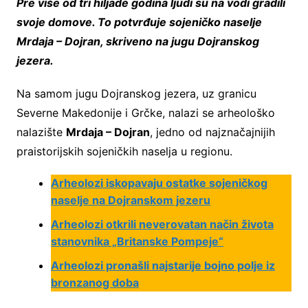
Pre više od tri hiljade godina ljudi su na vodi gradili
svoje domove. To potvrđuje sojeničko naselje
Mrdaja – Dojran, skriveno na jugu Dojranskog
jezera.
Na samom jugu Dojranskog jezera, uz granicu
Severne Makedonije i Grčke, nalazi se arheološko
nalazište
Mrdaja – Dojran
, jedno od najznačajnijih
praistorijskih sojeničkih naselja u regionu.
Arheolozi iskopavaju ostatke sojeničkog
naselje na Dojranskom jezeru
Arheolozi otkrili neverovatan način života
stanovnika „Britanske Pompeje“
Arheolozi pronašli najstarije bojno polje iz
bronzanog doba