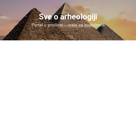
Skip
to
Sve o arheologiji
content
Portal u prošlost – vrata za budućnost