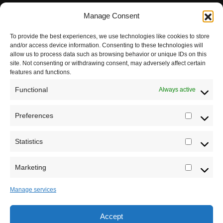
Pravila korišćenja
Manage Consent
Impressum
To provide the best experiences, we use technologies like cookies to store
and/or access device information. Consenting to these technologies will
Saradnja
allow us to process data such as browsing behavior or unique IDs on this
site. Not consenting or withdrawing consent, may adversely affect certain
features and functions.
Functional
Always active
Preferences
Prefere
Statistics
Statistic
Marketing
Marketi
Manage services
Accept