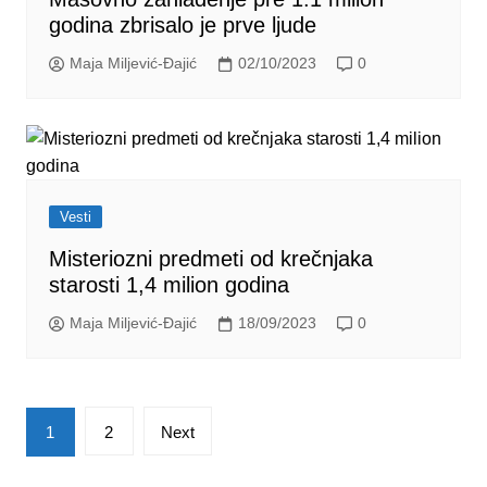
godina zbrisalo je prve ljude
Maja Miljević-Đajić
02/10/2023
0
Vesti
Misteriozni predmeti od krečnjaka
starosti 1,4 milion godina
Maja Miljević-Đajić
18/09/2023
0
Posts
1
2
Next
pagination