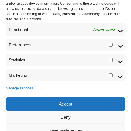
and/or access device information. Consenting to these technologies will
Saradnja
allow us to process data such as browsing behavior or unique IDs on this
site. Not consenting or withdrawing consent, may adversely affect certain
features and functions.
Functional
Always active
Preferences
Prefere
Statistics
Statistic
Marketing
Marketi
Manage services
Accept
Sva prava zadržava Sve o arheologiji 2019-2026
Deny
Save preferences