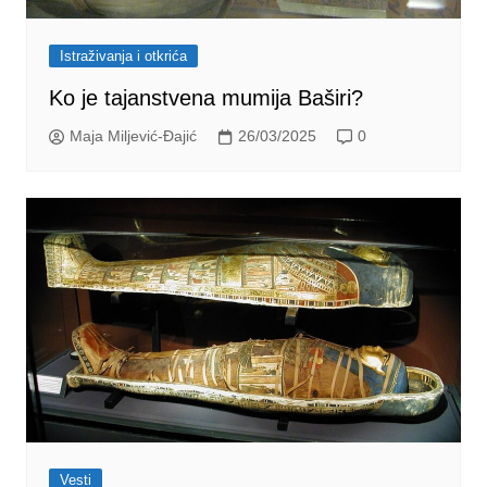
Istraživanja i otkrića
Ko je tajanstvena mumija Baširi?
Maja Miljević-Đajić
26/03/2025
0
Vesti