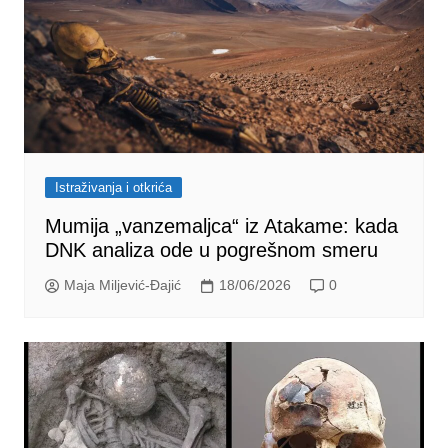
Istraživanja i otkrića
Mumija „vanzemaljca“ iz Atakame: kada
DNK analiza ode u pogrešnom smeru
Maja Miljević-Đajić
18/06/2026
0