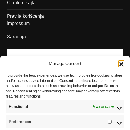
O autoru sajta
Pravila korišćenja
Impressum
Saradnja
Manage Consent
To provide the best experiences, we use technologies like cookies to store
and/or access device information. Consenting to these technologies will
allow us to process data such as browsing behavior or unique IDs on this
site. Not consenting or withdrawing consent, may adversely affect certain
features and functions.
Functional
Always active
Preferences
Prefere