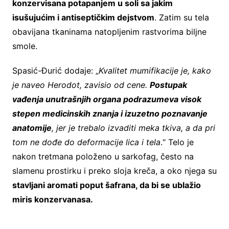
konzervisana potapanjem u soli sa jakim
isušujućim i antiseptičkim dejstvom
. Zatim su tela
obavijana tkaninama natopljenim rastvorima biljne
smole.
Spasić-Đurić dodaje: „
Kvalitet mumifikacije je, kako
je naveo Herodot, zavisio od cene.
Postupak
vađenja unutrašnjih organa podrazumeva visok
stepen medicinskih znanja i izuzetno poznavanje
anatomije
, jer je trebalo izvaditi meka tkiva, a da pri
tom ne dođe do deformacije lica i tela
.“ Telo je
nakon tretmana položeno u sarkofag, često na
slamenu prostirku i preko sloja kreča, a oko njega su
stavljani aromati poput šafrana, da bi se ublažio
miris konzervanasa.