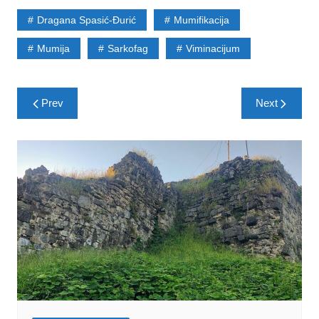
Dragana Spasić-Đurić
Mumifikacija
Mumija
Sarkofag
Viminacijum
Post
Prev
Next
navigation