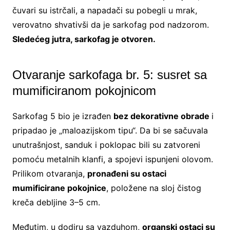
čuvari su istrčali, a napadači su pobegli u mrak,
verovatno shvativši da je sarkofag pod nadzorom.
Sledećeg jutra, sarkofag je otvoren.
Otvaranje sarkofaga br. 5: susret sa
mumificiranom pokojnicom
Sarkofag 5 bio je izrađen
bez dekorativne obrade
i
pripadao je „maloazijskom tipu“. Da bi se sačuvala
unutrašnjost, sanduk i poklopac bili su zatvoreni
pomoću metalnih klanfi, a spojevi ispunjeni olovom.
Prilikom otvaranja,
pronađeni su ostaci
mumificirane pokojnice
, položene na sloj čistog
kreča debljine 3–5 cm.
Međutim, u dodiru sa vazduhom,
organski ostaci su