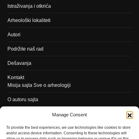
Istraživanja i otkrića
Arheološki lokaliteti
Autori
Podržite naš rad
Dešavanja
Kontakt
Misija sajta Sve o arheologiji
O autoru sajta
Pravila korišćenja
Manage Consent
Impressum
To provide the best experiences, we use technologies like cookies to store
and/or access device information. Consenting to these technologies will
Saradnja
allow us to process data such as browsing behavior or unique IDs on this