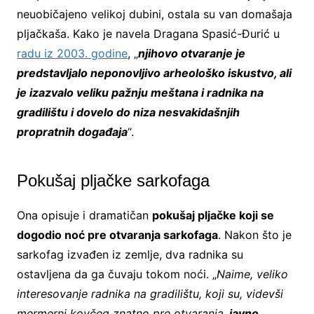
neuobičajeno velikoj dubini, ostala su van domašaja
pljačkaša. Kako je navela Dragana Spasić-Đurić u
radu iz 2003. godine
, „
njihovo otvaranje je
predstavljalo neponovljivo arheološko iskustvo, ali
je izazvalo veliku pažnju meštana i radnika na
gradilištu i dovelo do niza nesvakidašnjih
propratnih događaja
“.
Pokušaj pljačke sarkofaga
Ona opisuje i dramatičan
pokušaj pljačke koji se
dogodio noć pre otvaranja sarkofaga
. Nakon što je
sarkofag izvađen iz zemlje, dva radnika su
ostavljena da ga čuvaju tokom noći. „
Naime, veliko
interesovanje radnika na gradilištu, koji su, videvši
mermerni kovčeg znatno pre otvaranja,
javno