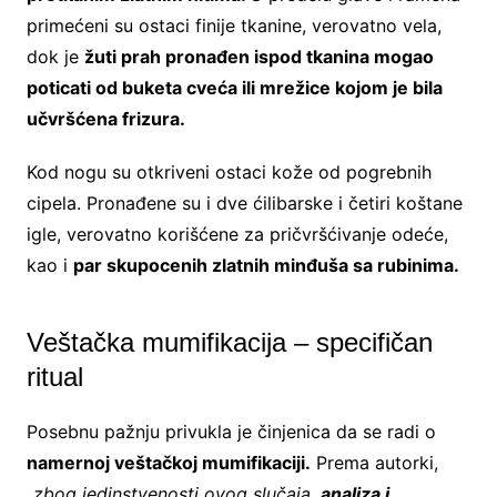
primećeni su ostaci finije tkanine, verovatno vela,
dok je
žuti prah pronađen ispod tkanina mogao
poticati od buketa cveća ili mrežice kojom je bila
učvršćena frizura.
Kod nogu su otkriveni ostaci kože od pogrebnih
cipela. Pronađene su i dve ćilibarske i četiri koštane
igle, verovatno korišćene za pričvršćivanje odeće,
kao i
par skupocenih zlatnih minđuša sa rubinima.
Veštačka mumifikacija – specifičan
ritual
Posebnu pažnju privukla je činjenica da se radi o
namernoj veštačkoj mumifikaciji.
Prema autorki,
„
zbog jedinstvenosti ovog slučaja,
analiza i