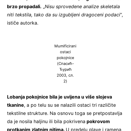
brzo propadali.
„
Nisu sprovedene analize skeletala
niti tekstila, tako da su izgubljeni dragoceni podaci
“,
ističe autorka.
Mumificirani
ostaci
pokojnice
(Спасић-
Ђурић
2003, сл.
2)
Lobanja pokojnice bila je uvijena u više slojeva
tkanine
, a po telu su se nalazili ostaci tri različite
tekstilne strukture. Na osnovu toga se pretpostavlja
da je nosila haljinu ili bila pokrivena
pokrovom
protkanim zlatnim nitima.
U predelu glave i ramena