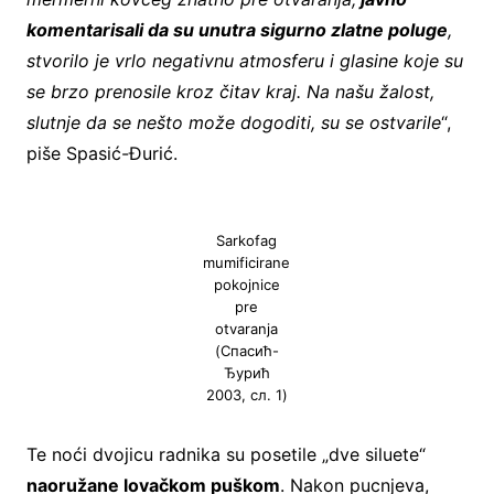
komentarisali da su unutra sigurno zlatne poluge
,
stvorilo je vrlo negativnu atmosferu i glasine koje su
se brzo prenosile kroz čitav kraj. Na našu žalost,
slutnje da se nešto može dogoditi, su se ostvarile
“,
piše Spasić-Đurić.
Sarkofag
mumificirane
pokojnice
pre
otvaranja
(Спасић-
Ђурић
2003, сл. 1)
Te noći dvojicu radnika su posetile „dve siluete“
naoružane lovačkom puškom
. Nakon pucnjeva,