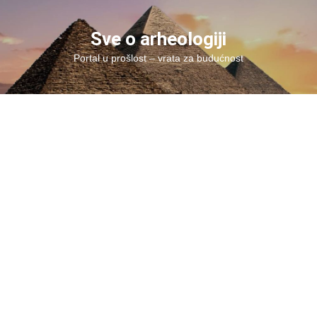
Skip
to
Sve o arheologiji
content
Portal u prošlost – vrata za budućnost