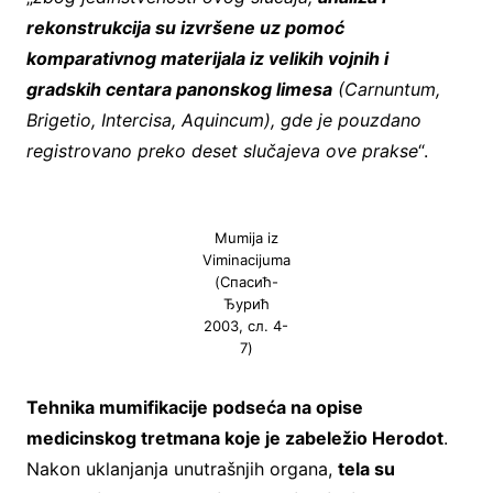
rekonstrukcija su izvršene uz pomoć
komparativnog materijala iz velikih vojnih i
gradskih centara panonskog limesa
(Carnuntum,
Brigetio, Intercisa, Aquincum), gde je pouzdano
registrovano preko deset slučajeva ove prakse
“.
Mumija iz
Viminacijuma
(Спасић-
Ђурић
2003, сл. 4-
7)
Tehnika mumifikacije podseća na opise
medicinskog tretmana koje je zabeležio Herodot
.
Nakon uklanjanja unutrašnjih organa,
tela su