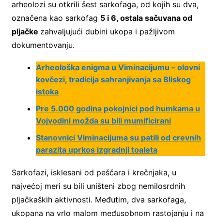
arheolozi su otkrili šest sarkofaga, od kojih su dva,
označena kao sarkofag
5 i 6, ostala sačuvana od
pljačke
zahvaljujući dubini ukopa i pažljivom
dokumentovanju.
Arheološka enigma u Viminacijumu – olovni
kovčezi, tradicija sahranjivanja sa Bliskog
istoka
Pre 5.000 godina pokojnici pod humkama u
Vojvodini možda su bili mumificirani
Stanovnici Viminacijuma su patili od crevnih
parazita uprkos izgradnji toaleta
Sarkofazi, isklesani od peščara i krečnjaka, u
najvećoj meri su bili uništeni zbog nemilosrdnih
pljačkaških aktivnosti. Međutim, dva sarkofaga,
ukopana na vrlo malom međusobnom rastojanju i na