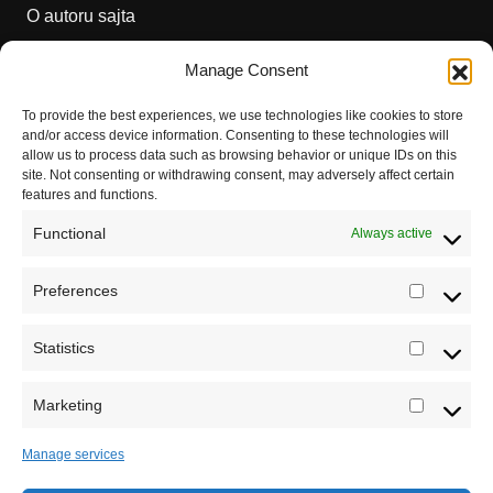
O autoru sajta
Pravila korišćenja
Manage Consent
Impressum
To provide the best experiences, we use technologies like cookies to store
and/or access device information. Consenting to these technologies will
Saradnja
allow us to process data such as browsing behavior or unique IDs on this
site. Not consenting or withdrawing consent, may adversely affect certain
features and functions.
Functional
Always active
Preferences
Prefere
Statistics
Statistic
Marketing
Marketi
Manage services