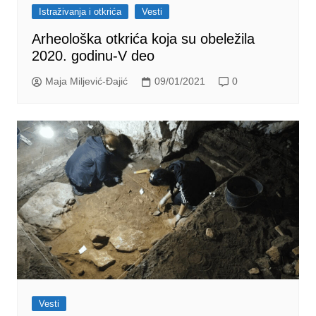
Istraživanja i otkrića
Vesti
Arheološka otkrića koja su obeležila
2020. godinu-V deo
Maja Miljević-Đajić
09/01/2021
0
Vesti