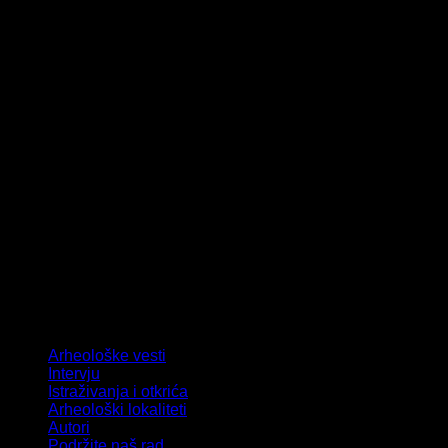
Arheološke vesti
Intervju
Istraživanja i otkrića
Arheološki lokaliteti
Autori
Podržite naš rad