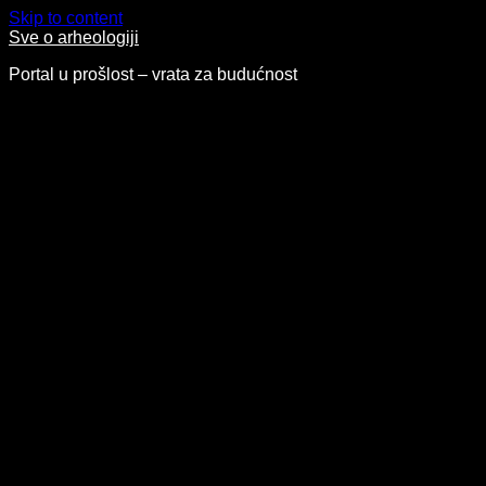
Skip to content
Sve o arheologiji
Portal u prošlost – vrata za budućnost