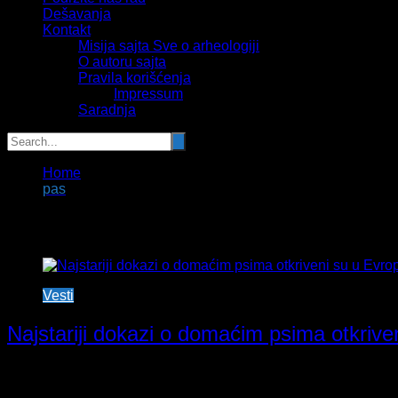
Dešavanja
Kontakt
Misija sajta Sve o arheologiji
O autoru sajta
Pravila korišćenja
Impressum
Saradnja
Home
pas
Tag:
pas
Vesti
Najstariji dokazi o domaćim psima otkriven