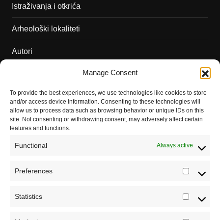
Istraživanja i otkrića
Arheološki lokaliteti
Autori
Manage Consent
Podržite naš rad
To provide the best experiences, we use technologies like cookies to store
Dešavanja
and/or access device information. Consenting to these technologies will
allow us to process data such as browsing behavior or unique IDs on this
Kontakt
site. Not consenting or withdrawing consent, may adversely affect certain
features and functions.
Misija sajta Sve o arheologiji
Functional
Always active
O autoru sajta
Preferences
Prefere
Pravila korišćenja
Impressum
Statistics
Statistic
Saradnja