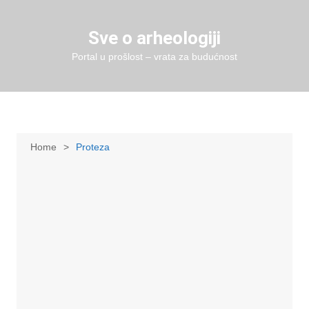
Skip
to
Sve o arheologiji
content
Portal u prošlost – vrata za budućnost
Home
Proteza