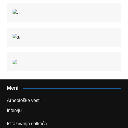
Meni
Arheološke vesti
Intervju
Istraživanja i otkrića