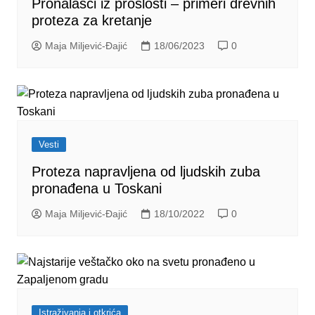
Pronalasci iz prošlosti – primeri drevnih
proteza za kretanje
Maja Miljević-Đajić
18/06/2023
0
Vesti
Proteza napravljena od ljudskih zuba
pronađena u Toskani
Maja Miljević-Đajić
18/10/2022
0
Istraživanja i otkrića