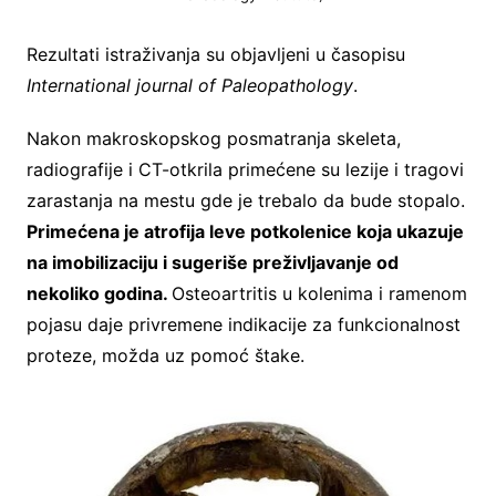
Rezultati istraživanja su objavljeni u časopisu
International journal of Paleopathology
.
Nakon makroskopskog posmatranja skeleta,
radiografije i CT-otkrila primećene su lezije i tragovi
zarastanja na mestu gde je trebalo da bude stopalo.
Primećena je atrofija leve potkolenice koja ukazuje
na imobilizaciju i sugeriše preživljavanje od
nekoliko godina.
Osteoartritis u kolenima i ramenom
pojasu daje privremene indikacije za funkcionalnost
proteze, možda uz pomoć štake.