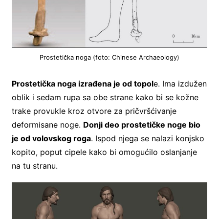
Prostetička noga (foto: Chinese Archaeology)
Prostetička noga izrađena je od topol
e. Ima izdužen
oblik i sedam rupa sa obe strane kako bi se kožne
trake provukle kroz otvore za pričvršćivanje
deformisane noge.
Donji deo prostetičke noge bio
je od volovskog roga
. Ispod njega se nalazi konjsko
kopito, poput cipele kako bi omogućilo oslanjanje
na tu stranu.