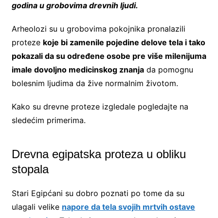
godina u grobovima drevnih ljudi.
Arheolozi su u grobovima pokojnika pronalazili
proteze
koje bi zamenile pojedine delove tela i tako
pokazali da su određene osobe pre više milenijuma
imale dovoljno medicinskog znanja
da pomognu
bolesnim ljudima da žive normalnim životom.
Kako su drevne proteze izgledale pogledajte na
sledećim primerima.
Drevna egipatska proteza u obliku
stopala
Stari Egipćani su dobro poznati po tome da su
ulagali velike
napore da tela svojih mrtvih ostave