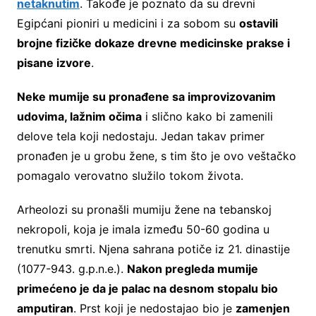
netaknutim
. Takođe je poznato da su drevni
Egipćani pioniri u medicini i za sobom su
ostavili
brojne fizičke dokaze drevne medicinske prakse i
pisane izvore
.
Neke mumije su pronađene sa improvizovanim
udovima, lažnim očima
i slično kako bi zamenili
delove tela koji nedostaju. Jedan takav primer
pronađen je u grobu žene, s tim što je ovo veštačko
pomagalo verovatno služilo tokom života.
Arheolozi su pronašli mumiju žene na tebanskoj
nekropoli, koja je imala između 50-60 godina u
trenutku smrti. Njena sahrana potiče iz 21. dinastije
(1077-943. g.p.n.e.).
Nakon pregleda mumije
primećeno je da je palac na desnom stopalu bio
amputiran
. Prst koji je nedostajao bio je
zamenjen