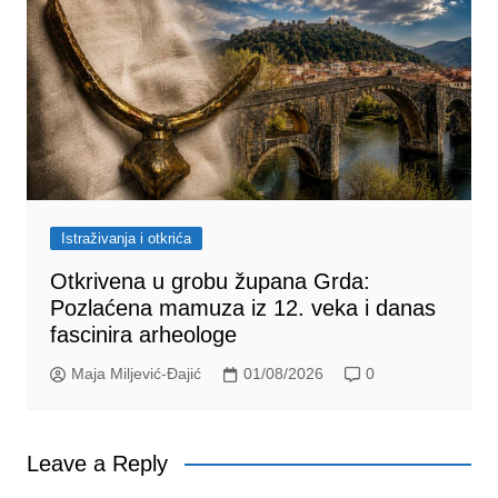
Istraživanja i otkrića
Otkrivena u grobu župana Grda:
Pozlaćena mamuza iz 12. veka i danas
fascinira arheologe
Maja Miljević-Đajić
01/08/2026
0
Leave a Reply