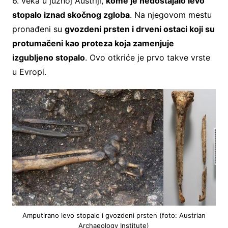
6. veka u južnoj Austriji,
kome je nedostajalo levo
stopalo iznad skočnog zgloba
. Na njegovom mestu
pronađeni su
gvozdeni prsten i drveni ostaci koji su
protumačeni kao proteza koja zamenjuje
izgubljeno stopalo
. Ovo otkriće je prvo takve vrste
u Evropi.
Amputirano levo stopalo i gvozdeni prsten (foto: Austrian
Archaeology Institute)