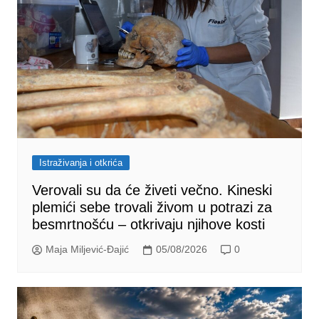
Istraživanja i otkrića
Verovali su da će živeti večno. Kineski
plemići sebe trovali živom u potrazi za
besmrtnošću – otkrivaju njihove kosti
Maja Miljević-Đajić
05/08/2026
0