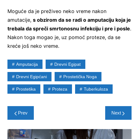
Moguće da je preživeo neko vreme nakon
amutacije,
s obzirom da se radi o amputaciju koja je
trebala da spreči smrtonosnu infekciju i pre i posle
.
Nakon toga mogao je, uz pomoć proteze, da se
kreće još neko vreme.
Amputacija
Drevni Egipat
Drevni Egipćani
Prostetička Noga
Prostetika
Proteza
Tuberkuloza
Post
Prev
Next
navigation