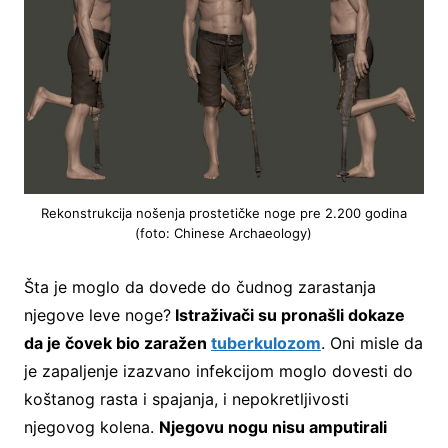
Rekonstrukcija nošenja prostetičke noge pre 2.200 godina
(foto: Chinese Archaeology)
Šta je moglo da dovede do čudnog zarastanja
njegove leve noge?
Istraživači su pronašli dokaze
da je čovek bio zaražen
tuberkulozom
. Oni misle da
je zapaljenje izazvano infekcijom moglo dovesti do
koštanog rasta i spajanja, i nepokretljivosti
njegovog kolena.
Njegovu nogu nisu amputirali