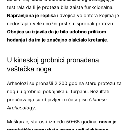
testirala da li je proteza bila zaista funkcionalna.
Napravljena je replika
i dvojica volontera kojima je
nedostajao veliki nožni prst su isprobali protezu.
Obojica su izjavila da je bilo udobno prilikom
hodanja i da im je značajno olakšalo kretanje.
U kineskoj grobnici pronađena
veštačka noga
Arheolozi su pronašli 2.200 godina staru protezu za
nogu u grobnici pokojnika u Turpanu. Rezultati
proučavanja su objavljeni u časopisu
Chinese
Archaeology
.
Muškarac, starosti između 50-65 godina,
nosio je
prostetičku nogu duže vreme radi olakšanog