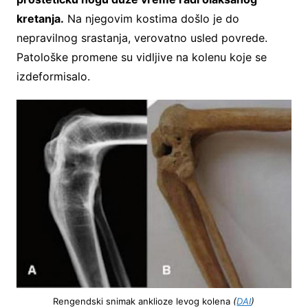
kretanja.
Na njegovim kostima došlo je do
nepravilnog srastanja, verovatno usled povrede.
Patološke promene su vidljive na kolenu koje se
izdeformisalo.
Rengendski snimak anklioze levog kolena
(
DAI
)