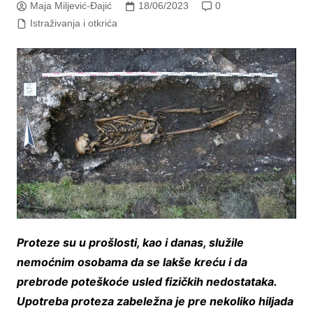
Maja Miljević-Đajić
18/06/2023
0
Istraživanja i otkrića
Proteze su u prošlosti, kao i danas, služile
nemoćnim osobama da se lakše kreću i da
prebrode poteškoće usled fizičkih nedostataka.
Upotreba proteza zabeležna je pre nekoliko hiljada