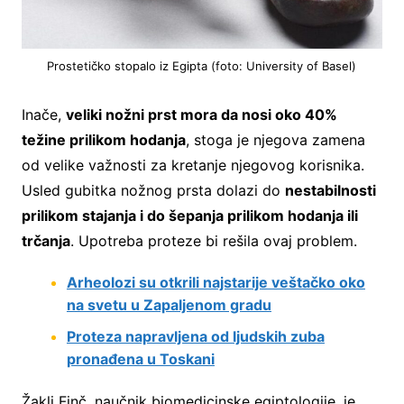
Prostetičko stopalo iz Egipta (foto: University of Basel)
Inače,
veliki nožni prst mora da nosi oko 40%
težine prilikom hodanja
, stoga je njegova zamena
od velike važnosti za kretanje njegovog korisnika.
Usled gubitka nožnog prsta dolazi do
nestabilnosti
prilikom stajanja i do šepanja prilikom hodanja ili
trčanja
. Upotreba proteze bi rešila ovaj problem.
Arheolozi su otkrili najstarije veštačko oko
na svetu u Zapaljenom gradu
Proteza napravljena od ljudskih zuba
pronađena u Toskani
Žakli Finč, naučnik biomedicinske egiptologije, je