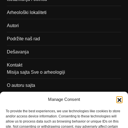
Arheološki lokaliteti
Autori
Podržite naš rad
Dešavanja
Kontakt
Misija sajta Sve o arheologiji
O autoru sajta
Pravila korišćenja
Manage Consent
Impressum
To provide the best experiences, we use technologies like cookies to store
and/or access device information. Consenting to these technologies will
Saradnja
allow us to process data such as browsing behavior or unique IDs on this
site. Not consenting or withdrawing consent, may adversely affect certain