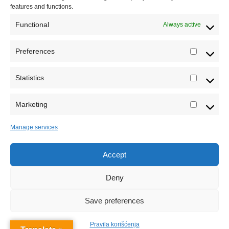
features and functions.
Functional
Always active
Preferences
Prefere
Statistics
Statistic
Marketing
Marketi
Manage services
Accept
Sva prava zadržava Sve o arheologiji 2019-2026
Deny
Save preferences
Pravila korišćenja