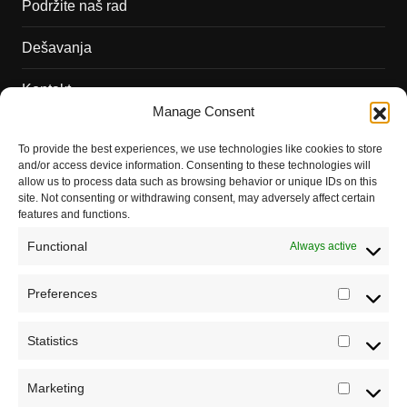
Podržite naš rad
Dešavanja
Kontakt
Manage Consent
Misija sajta Sve o arheologiji
To provide the best experiences, we use technologies like cookies to store
O autoru sajta
and/or access device information. Consenting to these technologies will
allow us to process data such as browsing behavior or unique IDs on this
Pravila korišćenja
site. Not consenting or withdrawing consent, may adversely affect certain
features and functions.
Impressum
Functional
Always active
Saradnja
Preferences
Prefere
Statistics
Statistic
Marketing
Marketi