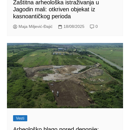
Zaštitna arheološka istraživanja u
Jagodin mali: otkriven objekat iz
kasnoantičkog perioda
Maja Miljević-Đajić
18/08/2025
0
Vesti
Arheološko blago pored deponije: