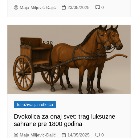
Maja Miljević-Đajić
23/05/2025
0
Istraživanja i otkrića
Dvokolica za onaj svet: trag luksuzne
sahrane pre 1800 godina
Maja Miljević-Đajić
14/05/2025
0