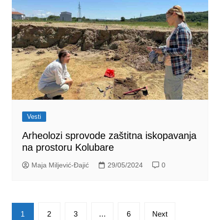
Vesti
Arheolozi sprovode zaštitna iskopavanja
na prostoru Kolubare
Maja Miljević-Đajić
29/05/2024
0
Posts
1
2
3
…
6
Next