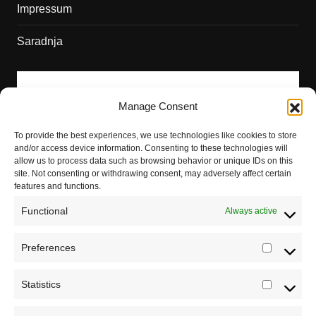
Impressum
Saradnja
Manage Consent
To provide the best experiences, we use technologies like cookies to store
and/or access device information. Consenting to these technologies will
allow us to process data such as browsing behavior or unique IDs on this
site. Not consenting or withdrawing consent, may adversely affect certain
features and functions.
Functional
Always active
Preferences
Prefere
Statistics
Statistic
Sva prava zadržava Sve o arheologiji 2019-2026