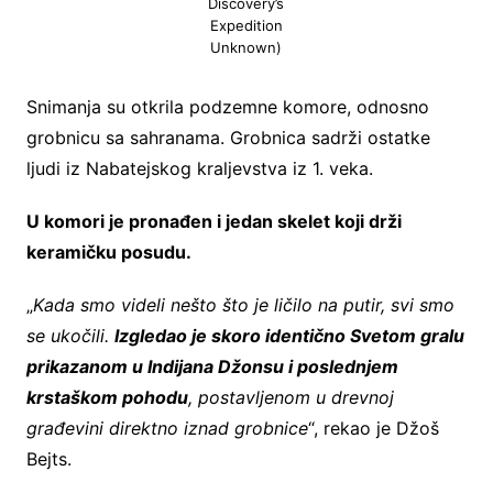
Discovery’s
Expedition
Unknown)
Snimanja su otkrila podzemne komore, odnosno
grobnicu sa sahranama. Grobnica sadrži ostatke
ljudi iz Nabatejskog kraljevstva iz 1. veka.
U komori je pronađen i jedan skelet koji drži
keramičku posudu.
„
Kada smo videli nešto što je ličilo na putir, svi smo
se ukočili.
Izgledao je skoro identično Svetom gralu
prikazanom u Indijana Džonsu i poslednjem
krstaškom pohodu
, postavljenom u drevnoj
građevini direktno iznad grobnice
“, rekao je Džoš
Bejts.