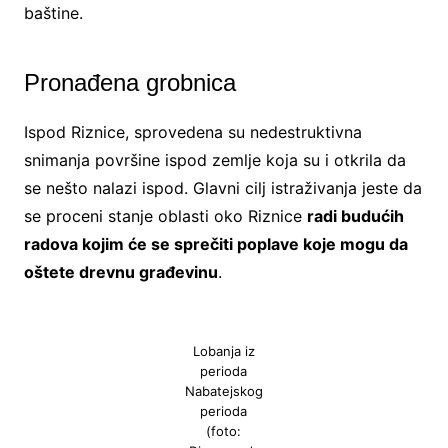
baštine.
Pronađena grobnica
Ispod Riznice, sprovedena su nedestruktivna
snimanja površine ispod zemlje koja su i otkrila da
se nešto nalazi ispod. Glavni cilj istraživanja jeste da
se proceni stanje oblasti oko Riznice
radi budućih
radova kojim će se sprečiti poplave koje mogu da
oštete drevnu građevinu
.
Lobanja iz
perioda
Nabatejskog
perioda
(foto: