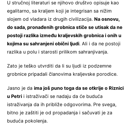
U stručnoj literaturi se njihovo društvo opisuje kao
egalitarno, sa kraljem koji je integrisan sa nižim
slojem od vladara iz drugih civilizacija.
Na osnovu,
do sada, pronađenih grobnica stiče se utisak da ne
postoji razlika između kraljevskih grobnica i onih u
kojima su sahranjeni obični ljudi
. Ali i da ne postoji
razlika u polu i starosti prilikom sahranjivanja.
Zato je teško utvrditi da li su ljudi iz podzemne
grobnice pripadali članovima kraljevske porodice.
Jasno je da
ima još puno toga da se otkrije o Riznici
u Petri
i istraživači se nadaju da će buduća
istraživanja da ih približe odgovorima. Pre svega,
bitno je zaštiti je od propadanja i sačuvati je za
buduća pokolenja.