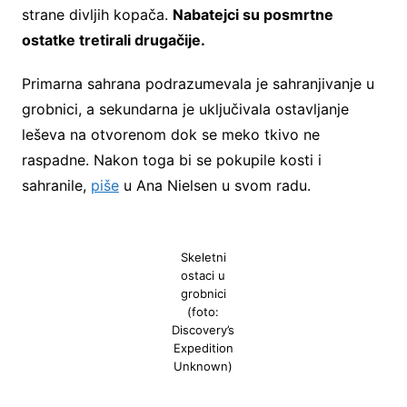
strane divljih kopača.
Nabatejci su posmrtne
ostatke tretirali drugačije.
Primarna sahrana podrazumevala je sahranjivanje u
grobnici, a sekundarna je uključivala ostavljanje
leševa na otvorenom dok se meko tkivo ne
raspadne. Nakon toga bi se pokupile kosti i
sahranile,
piše
u Ana Nielsen u svom radu.
Skeletni
ostaci u
grobnici
(foto:
Discovery’s
Expedition
Unknown)