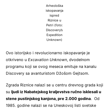
Arheološka
iskopavanja
ispred
Riznice u
Petri (foto:
Discovery’s
Expedition
Unknown)
Ovo istorijsko i revolucionarno iskopavanje je
otkriveno u
Excavation Unknown
, dvodelnom
programu koji se ovog meseca emituje na kanalu
Discovery sa avanturistom Džošom Gejtsom.
Zgrada Riznice nalazi se u centru drevnog grada koji
su
ljudi iz Nabatejskog kraljevstva ručno isklesali u
stene pustinjskog kanjona, pre 2.000 godina
. Od
1985. godine nalazi se na Uneskovoj listi svetske