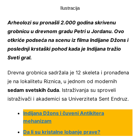
Ilustracija
Arheolozi su pronašli 2.000 godina skrivenu
grobnicu u drevnom gradu Petri u Jordanu. Ovo
otkriće podseća na scenu iz filma Indijane Džons i
poslednji krstaški pohod kada je Indijana tražio
Sveti gral.
Drevna grobnica sadržala je 12 skeleta i pronađena
je na lokalitetu Riznica, u jednom od modernih
sedam svetskih čuda
. Istraživanja su sproveli
istraživači i akademici sa Univerziteta Sent Endruz.
Indijana Džons i čuveni Antikitera
mehanizam
Da li su kristalne lobanje prave?