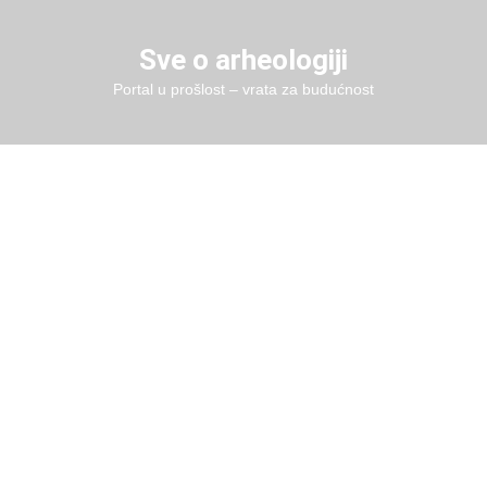
Skip
to
Sve o arheologiji
content
Portal u prošlost – vrata za budućnost