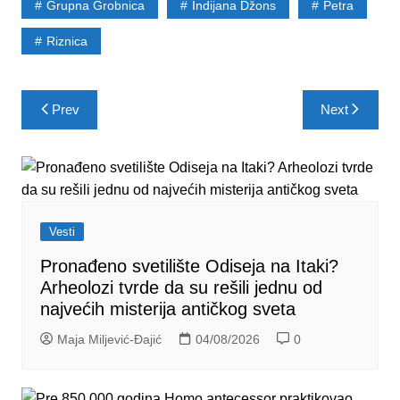
Grupna Grobnica
Indijana Džons
Petra
Riznica
Post
Prev
Next
navigation
Vesti
Pronađeno svetilište Odiseja na Itaki?
Arheolozi tvrde da su rešili jednu od
najvećih misterija antičkog sveta
Maja Miljević-Đajić
04/08/2026
0