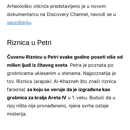
Arheološko otkriće predstavljeno je u novom
dokumentarcu na Discovery Channel, navodi se u
saopštenju
.
Riznica u Petri
Čuvenu Riznicu u Petri svake godine
poseti više od
milion ljudi iz čitavog sveta
. Petra je poznata po
grobnicama uklesanim u stenama. Najpoznatija je
tzv. Riznica (arapski: Al-Khazneh što znači riznica
faraona)
za koju se veruje da je izgrađena kao
grobnica za kralja Areta IV
u 1. veku. Budući da u
njoj ništa nije pronađeneno, njena svrha ostaje
misterija.