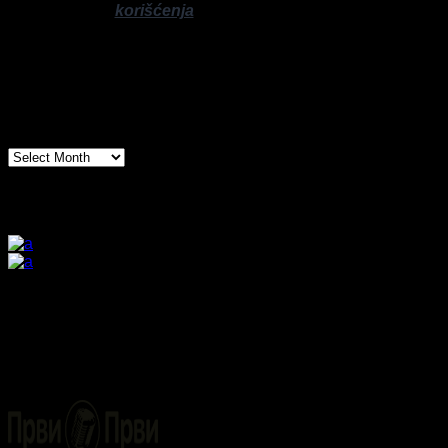
korišćenja
za više informacija.
Arhiva
Arhiva
Prijatelji sajta