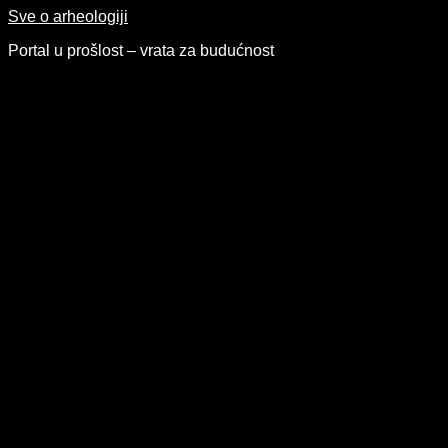
Skip
Sve o arheologiji
to
Portal u prošlost – vrata za budućnost
content