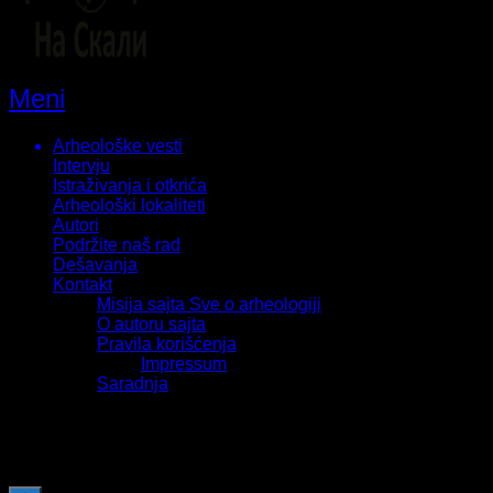
Meni
Arheološke vesti
Intervju
Istraživanja i otkrića
Arheološki lokaliteti
Autori
Podržite naš rad
Dešavanja
Kontakt
Misija sajta Sve o arheologiji
O autoru sajta
Pravila korišćenja
Impressum
Saradnja
Sva prava zadržava Sve o arheologiji 2019-2026