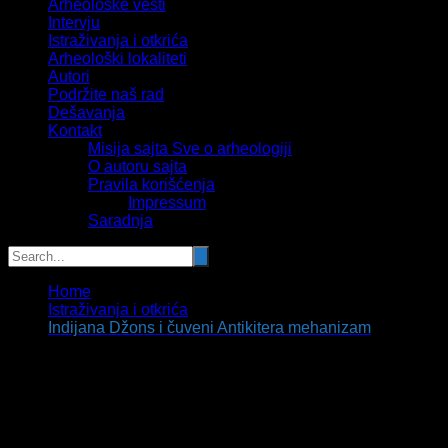
Arheološke vesti
Intervju
Istraživanja i otkrića
Arheološki lokaliteti
Autori
Podržite naš rad
Dešavanja
Kontakt
Misija sajta Sve o arheologiji
O autoru sajta
Pravila korišćenja
Impressum
Saradnja
Home
Istraživanja i otkrića
Indijana Džons i čuveni Antikitera mehanizam
Indijana Džons i čuveni Antikitera
mehanizam