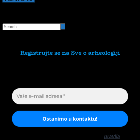
Pretraga
Registrujte se na Sve o arheologiji
Budite u toku!
Prijavite se na našu mejl listu i
svake srede u 12h saznajte najnovije vesti iz
sveta arheologije
Ne šaljemo spamove! Pročitajte naša
pravila