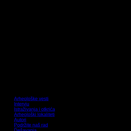
Arheološke vesti
Intervju
Istraživanja i otkrića
Arheološki lokaliteti
Autori
Podržite naš rad
Dešavanja