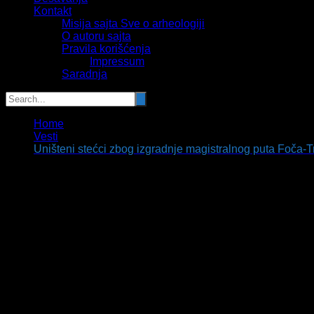
Kontakt
Misija sajta Sve o arheologiji
O autoru sajta
Pravila korišćenja
Impressum
Saradnja
Home
Vesti
Uništeni stećci zbog izgradnje magistralnog puta Foča-T
Uništeni stećci zbog izgradnje magistraln