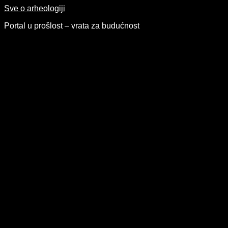
Skip
Sve o arheologiji
to
Portal u prošlost – vrata za budućnost
content