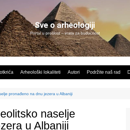
Sve o arheologiji
Portal u prošlost – vrata za budućnost
 otkrića
Arheološki lokaliteti
Autori
Podržite naš rad
D
selje pronađeno na dnu jezera u Albaniji
eolitsko naselje
era u Albaniji