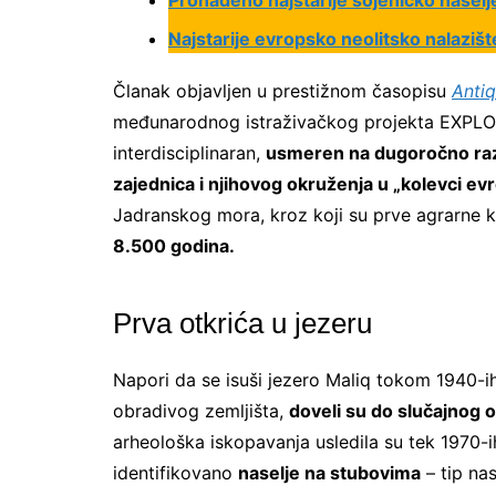
Pronađeno najstarije sojeničko naselj
Najstarije evropsko neolitsko nalazišt
Članak objavljen u prestižnom časopisu
Antiq
međunarodnog istraživačkog projekta EXPLO, k
interdisciplinaran,
usmeren na dugoročno raz
zajednica i njihovog okruženja u „kolevci ev
Jadranskog mora, kroz koji su prve agrarne k
8.500 godina.
Prva otkrića u jezeru
Napori da se isuši jezero Maliq tokom 1940-ih i
obradivog zemljišta,
doveli su do slučajnog o
arheološka iskopavanja usledila su tek 1970-
identifikovano
naselje na stubovima
– tip nas