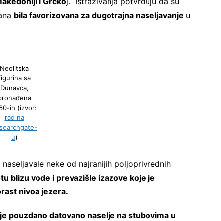
Makedoniji i Grčko
j. “Istraživanja potvrđuju da su
kana
bila favorizovana za dugotrajna naseljavanje
u
Neolitska
figurina sa
Dunavca,
pronađena
60-ih (izvor:
rad na
searchgate-
u
)
naseljavale neke od najranijih poljoprivrednih
otu blizu vode i prevazišle izazove koje je
orast nivoa jezera.
ije pouzdano datovano naselje na stubovima u