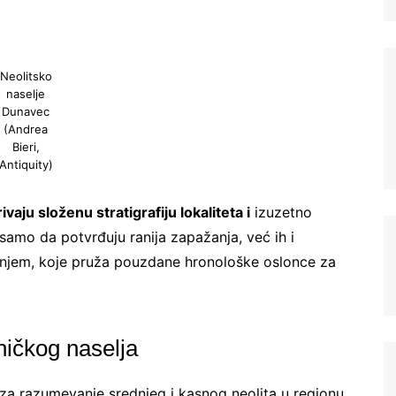
Neolitsko
naselje
Dunavec
(Andrea
Bieri,
Antiquity)
ivaju složenu stratigrafiju lokaliteta i
izuzetno
amo da potvrđuju ranija zapažanja, već ih i
anjem, koje pruža pouzdane hronološke oslonce za
eničkog naselja
 za razumevanje srednjeg i kasnog neolita u regionu,