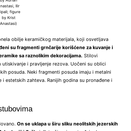
by Adrian
nastasi, Ilir
ipali; figure
by Krist
Anastasi)
nela obilje keramičkog materijala, koji osvetljava
eni su fragmenti grnčarije korišćene za kuvanje i
Ne šaljemo spamove! Pročitajte naša
e keramike sa raznolikim dekoracijama.
Stilovi
pravila korišćenja
za više informacija.
utiskivanje i pravljenje rezova. Uočeni su oblici
litkih posuda. Neki fragmenti posuda imaju i metalni
e i estetskih zahteva. Ranijih godina su pronađene i
 stubovima
olovano.
On se uklapa u širu sliku neolitskih jezerskih