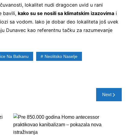
uvanosti, lokalitet nudi dragocen uvid u rani
e bavili,
kako su se nosili sa klimatskim izazovima
i
iozi sa vodom. Iako je dobar deo lokaliteta još uvek
iraju Dunavec kao referentnu tačku za razumevanje
nice Na Balkanu
Neolitsko Naselje
Next