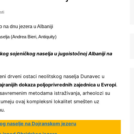
sti
selja (Andrea Bieri, Antiquity)
kog sojeničkog naselja u jugoistočnoj Albaniji na
eni drveni ostaci neolitskog naselja Dunavec u
ajranijih dokaza poljoprivrednih zajednica u Evropi
.
i savremenim metodama istraživanja, arheolozi su
zumeju ovaj kompleksni lokalitet smešten uz
u.
kog naselje na Dojranskom jezeru