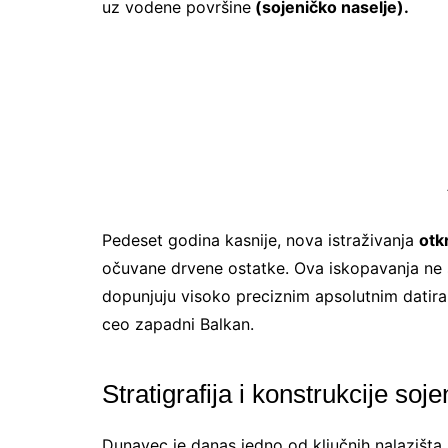
uz vodene površine
(sojeničko naselje).
Pedeset godina kasnije, nova istraživanja
otkr
očuvane drvene ostatke. Ova iskopavanja ne s
dopunjuju visoko preciznim apsolutnim datir
ceo zapadni Balkan.
Stratigrafija i konstrukcije soj
Dunavec je danas jedno od ključnih nalazišta