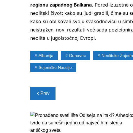
regionu zapadnog Balkana.
Pored izuzetne oč
neolitski život: kako su ljudi gradili, čime su s
kako su oblikovali svoju svakodnevicu u simb
neistražen, novi rezultati već sada pozicion
neolita u jugoistočnoj Evropi.
Albanija
Dunavec
Neolitske Zajed
Sojeničko Naselje
Post
Prev
navigation