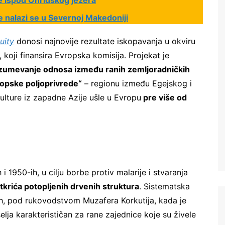
e ispod Ohridskog jezera
e nalazi se u Severnoj Makedoniji
uity
donosi najnovije rezultate iskopavanja u okviru
oji finansira Evropska komisija. Projekat je
umevanje odnosa između ranih zemljoradničkih
ropske poljoprivrede“
– regionu između Egejskog i
ulture iz zapadne Azije ušle u Evropu
pre više od
 1950-ih, u cilju borbe protiv malarije i stvaranja
tkrića potopljenih drvenih struktura
. Sistematska
ih, pod rukovodstvom Muzafera Korkutija, kada je
elja karakterističan za rane zajednice koje su živele