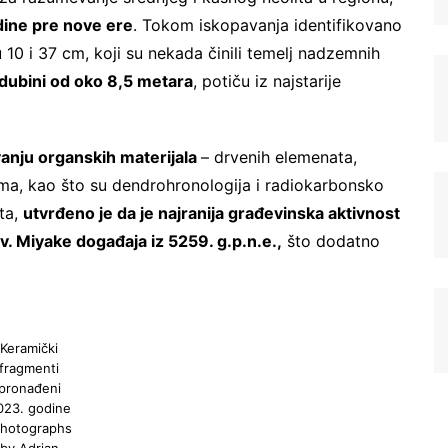
dine pre nove ere
. Tokom iskopavanja identifikovano
10 i 37 cm, koji su nekada činili temelj nadzemnih
 dubini od oko 8,5 metara
, potiču iz najstarije
anju organskih materijala
– drvenih elemenata,
ama, kao što su dendrohronologija i radiokarbonsko
ta,
utvrđeno je da je najranija građevinska aktivnost
v. Miyake događaja iz 5259. g.p.n.e.,
što dodatno
Registrujte se na Sve o
arheologiji
Budite u toku!
Prijavite se na našu
Keramički
mejl listu i svake srede u 12h
fragmenti
pronađeni
saznajte najnovije vesti iz sveta
023. godine
arheologije
photographs