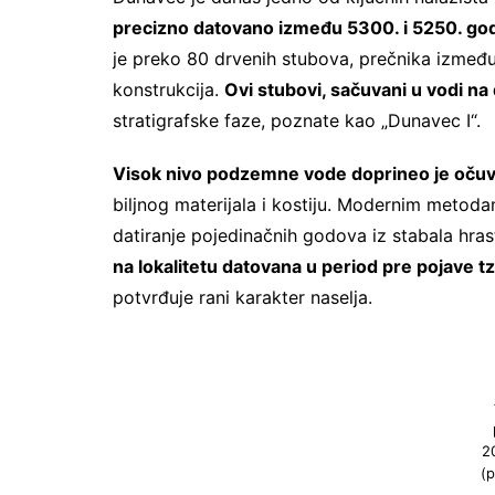
precizno datovano između 5300. i 5250. go
je preko 80 drvenih stubova, prečnika između 
konstrukcija.
Ovi stubovi, sačuvani u vodi na
stratigrafske faze, poznate kao „Dunavec I“.
Visok nivo podzemne vode doprineo je očuv
biljnog materijala i kostiju. Modernim metod
datiranje pojedinačnih godova iz stabala hras
na lokalitetu datovana u period pre pojave tz
potvrđuje rani karakter naselja.
2
(