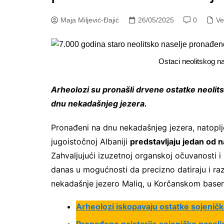
Maja Miljević-Đajić
26/05/2025
0
Ve
Ostaci neolitskog na
Arheolozi su pronašli drvene ostatke neolits
dnu nekadašnjeg jezera.
Pronađeni na dnu nekadašnjeg jezera, natoplj
jugoistočnoj Albaniji
predstavljaju jedan od n
Zahvaljujući izuzetnoj organskoj očuvanosti 
danas u mogućnosti da precizno datiraju i ra
nekadašnje jezero Maliq, u Korčanskom basen
Arheolozi iskopavaju ostatke sojenič