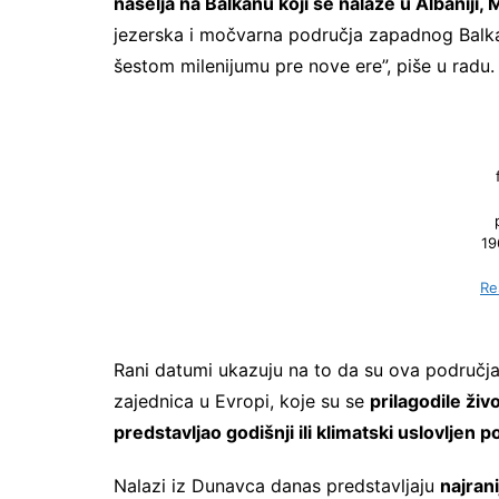
naselja na Balkanu koji se nalaze u Albaniji, 
jezerska i močvarna područja zapadnog Bal
šestom milenijumu pre nove ere”, piše u radu.
19
Re
Rani datumi ukazuju na to da su ova područja 
zajednica u Evropi, koje su se
prilagodile živ
predstavljao godišnji ili klimatski uslovljen p
Nalazi iz Dunavca danas predstavljaju
najran