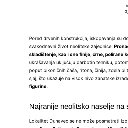
A
Gj
Pored drvenih konstrukcija, iskopavanja su do
svakodnevni život neolitske zajednice.
Pronađ
skladištenje, kao i one finije, crne, poliran
ukrašavanja uključuju barbotin tehniku, potom 
poput bikoničnih čaša, ritona, činija, zdela p
sjaj, što ukazuje na visok nivo zanatske izrad
figurine
.
Najranije neolitsko naselje na
Lokalitet Dunavec se ne može posmatrati iz