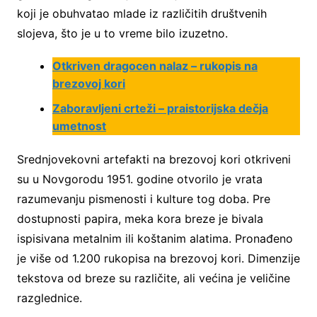
koji je obuhvatao mlade iz različitih društvenih
slojeva, što je u to vreme bilo izuzetno.
Otkriven dragocen nalaz – rukopis na
brezovoj kori
Zaboravljeni crteži – praistorijska dečja
umetnost
Srednjovekovni artefakti na brezovoj kori otkriveni
su u Novgorodu 1951. godine otvorilo je vrata
razumevanju pismenosti i kulture tog doba. Pre
dostupnosti papira, meka kora breze je bivala
ispisivana metalnim ili koštanim alatima. Pronađeno
je više od 1.200 rukopisa na brezovoj kori. Dimenzije
tekstova od breze su različite, ali većina je veličine
razglednice.