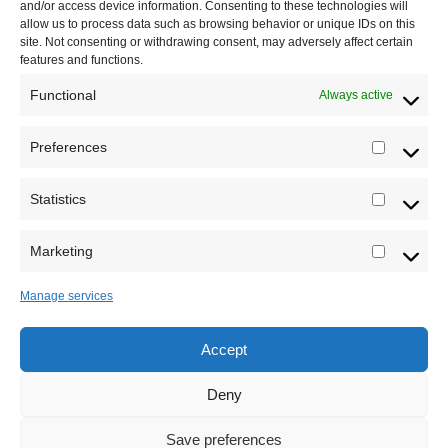
and/or access device information. Consenting to these technologies will
Saradnja
allow us to process data such as browsing behavior or unique IDs on this
site. Not consenting or withdrawing consent, may adversely affect certain
features and functions.
Functional
Always active
Preferences
Prefere
Registrujte se na Sve o arheologiji
Statistics
Statistic
Budite u toku!
Prijavite se na našu mejl listu i svake
srede u 12h saznajte najnovije vesti iz sveta
Marketing
Marketi
arheologije
Manage services
Accept
Sva prava zadržava Sve o arheologiji 2019-2026
Deny
Save preferences