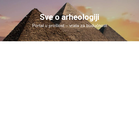
Skip
to
Sve o arheologiji
content
Portal u prošlost – vrata za budućnost