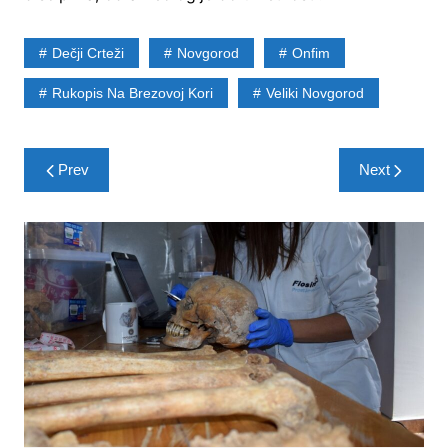
Dečji Crteži
Novgorod
Onfim
Rukopis Na Brezovoj Kori
Veliki Novgorod
Post
Prev
Next
navigation