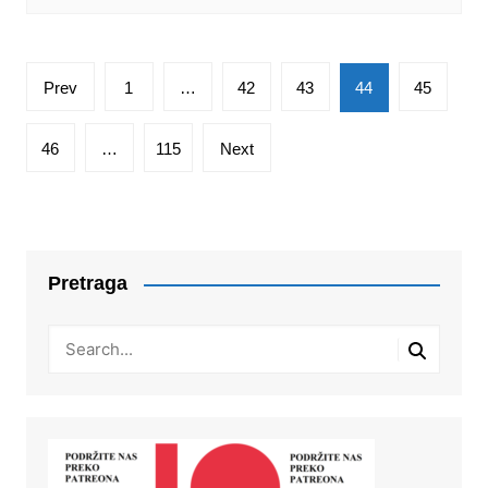
Posts
Prev
1
…
42
43
44
45
pagination
46
…
115
Next
Pretraga