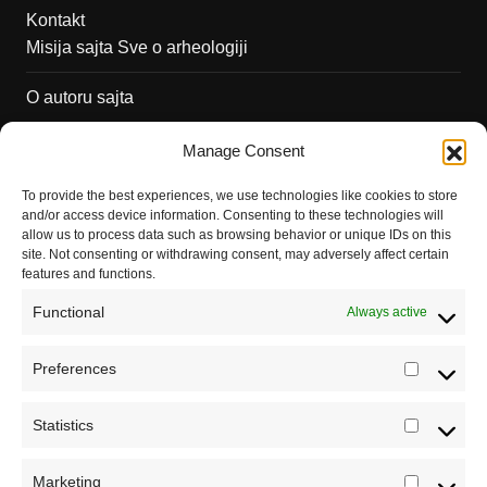
Kontakt
Misija sajta Sve o arheologiji
O autoru sajta
Pravila korišćenja
Manage Consent
Impressum
To provide the best experiences, we use technologies like cookies to store
and/or access device information. Consenting to these technologies will
Saradnja
allow us to process data such as browsing behavior or unique IDs on this
site. Not consenting or withdrawing consent, may adversely affect certain
features and functions.
Functional
Always active
Preferences
Prefere
Statistics
Statistic
Marketing