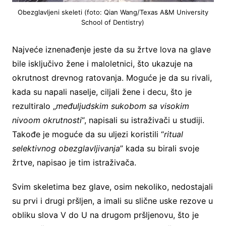
Obezglavljeni skeleti (foto: Qian Wang/Texas A&M University
School of Dentistry)
Najveće iznenađenje jeste da su žrtve lova na glave
bile isključivo žene i maloletnici, što ukazuje na
okrutnost drevnog ratovanja. Moguće je da su rivali,
kada su napali naselje, ciljali žene i decu, što je
rezultiralo „
međuljudskim sukobom sa visokim
nivoom okrutnosti
“, napisali su istraživači u studiji.
Takođe je moguće da su uljezi koristili “
ritual
selektivnog obezglavljivanja
” kada su birali svoje
žrtve, napisao je tim istraživača.
Svim skeletima bez glave, osim nekoliko, nedostajali
su prvi i drugi pršljen, a imali su slične uske rezove u
obliku slova V do U na drugom pršljenovu, što je