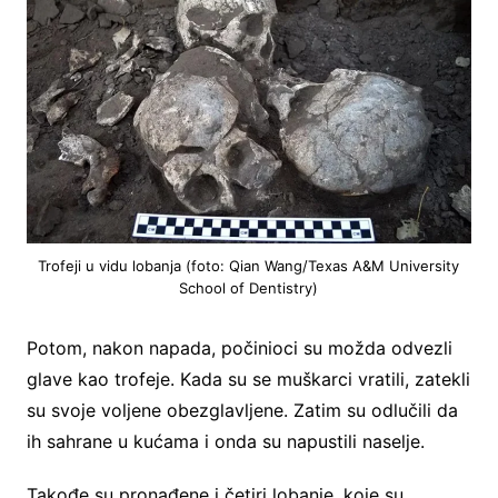
Trofeji u vidu lobanja (foto: Qian Wang/Texas A&M University
School of Dentistry)
Potom, nakon napada, počinioci su možda odvezli
glave kao trofeje. Kada su se muškarci vratili, zatekli
su svoje voljene obezglavljene. Zatim su odlučili da
ih sahrane u kućama i onda su napustili naselje.
Takođe su pronađene i četiri lobanje, koje su