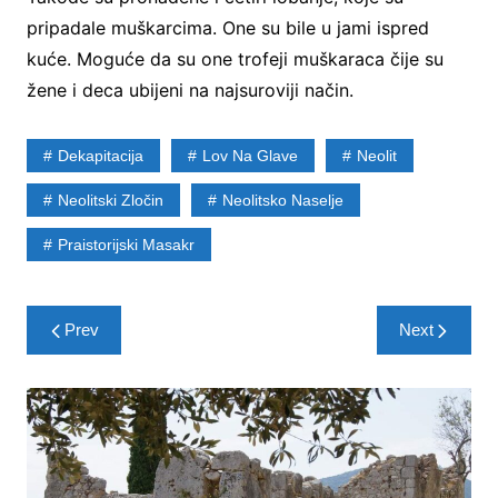
pripadale muškarcima. One su bile u jami ispred
kuće. Moguće da su one trofeji muškaraca čije su
žene i deca ubijeni na najsuroviji način.
Dekapitacija
Lov Na Glave
Neolit
Neolitski Zločin
Neolitsko Naselje
Praistorijski Masakr
Post
Prev
Next
navigation