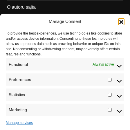
O autoru sajta
Pravila korišćenja
Manage Consent
Impressum
To provide the best experiences, we use technologies like cookies to store
and/or access device information. Consenting to these technologies will
Saradnja
allow us to process data such as browsing behavior or unique IDs on this
site. Not consenting or withdrawing consent, may adversely affect certain
features and functions.
Functional
Always active
Preferences
Prefere
Registrujte se na Sve o arheologiji
Statistics
Statistic
Budite u toku!
Prijavite se na našu mejl listu i svake
srede u 12h saznajte najnovije vesti iz sveta
Marketing
Marketi
arheologije
Manage services