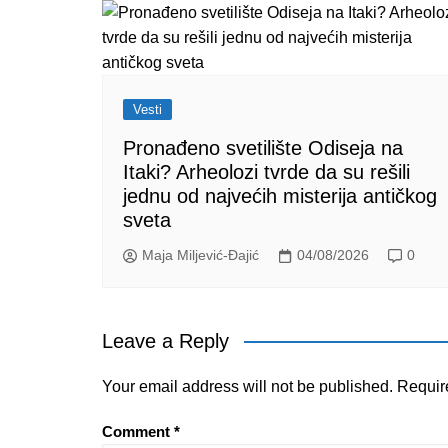
Vesti
Pronađeno svetilište Odiseja na
Itaki? Arheolozi tvrde da su rešili
jednu od najvećih misterija antičkog
sveta
Maja Miljević-Đajić
04/08/2026
0
Leave a Reply
Your email address will not be published.
Requir
Comment
*