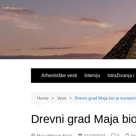
Skip
to
content
Arheološke vesti
Intervju
Istraživanja i
Home
Vesti
Drevni grad Maja bio je kontam
Drevni grad Maja bi
Maja Miljević-Đajić
11/10/2024
0
Ve