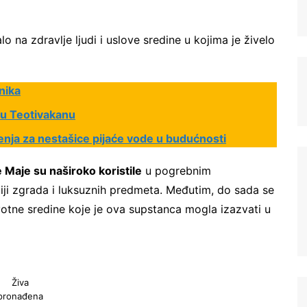
lo na zdravlje ljudi i uslove sredine u kojima je živelo
dnika
 u Teotivakanu
enja za nestašice pijaće vode u budućnosti
ne Maje su naširoko koristile
u pogrebnim
ji zgrada i luksuznih predmeta. Međutim, do sada se
otne sredine koje je ova supstanca mogla izazvati u
Živa
pronađena