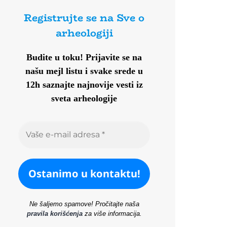
Registrujte se na Sve o
arheologiji
Budite u toku!
Prijavite se na
našu mejl listu i svake srede u
12h saznajte najnovije vesti iz
sveta arheologije
Ne šaljemo spamove! Pročitajte naša
pravila korišćenja
za više informacija.