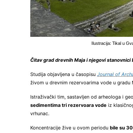
Ilustracija: Tikal u G
Čitav grad drevnih Maja i njegovi stanovnici
Studija objavljena u časopisu
Journal of Arch
živom u drevnim rezervoarima vode u gradu 
Istraživački tim, sastavljen od arheologa i ge
sedimentima tri rezervoara vode
iz klasično
vrhunac.
Koncentracije žive u ovom periodu
bile su 3