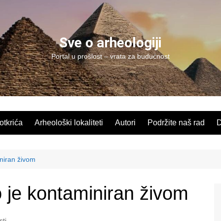
Sve o arheologiji
Portal u prošlost – vrata za budućnost
 otkrića
Arheološki lokaliteti
Autori
Podržite naš rad
D
iniran živom
o je kontaminiran živom
sti