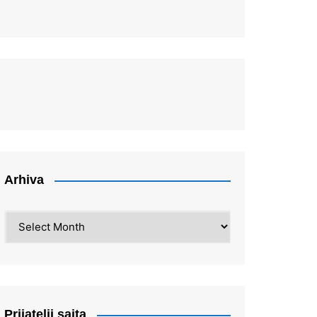
Arhiva
Arhiva
Prijatelji sajta