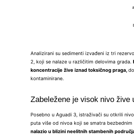
Analizirani su sedimenti izvađeni iz tri reze
2, koji se nalaze u različitim delovima grada.
koncentracije žive iznad toksičnog praga,
do
kontaminirane.
Zabeležene je visok nivo žive
Posebno u Aguadi 3, istraživači su otkrili ni
puta više od nivoa koji se smatra bezbednim
nalazio u blizini neelitnih stambenih područj