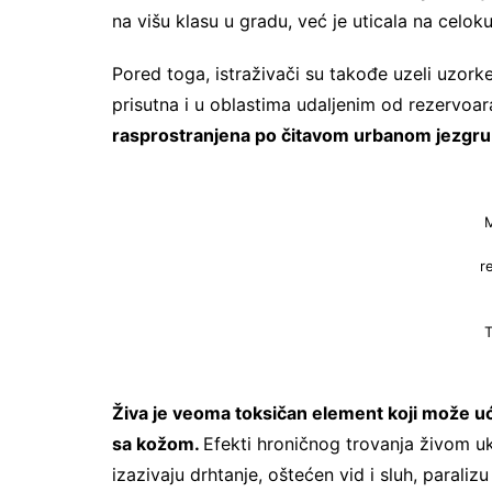
na višu klasu u gradu, već je uticala na celo
Pored toga, istraživači su takođe uzeli uzorke 
prisutna i u oblastima udaljenim od rezervoar
rasprostranjena po čitavom urbanom jezgru
M
r
T
Živa je veoma toksičan element koji može uć
sa kožom.
Efekti hroničnog trovanja živom ukl
izazivaju drhtanje, oštećen vid i sluh, parali