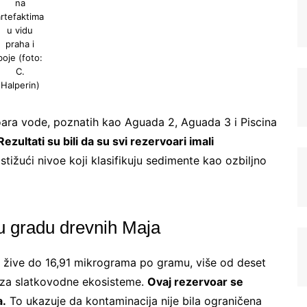
na
artefaktima
u vidu
praha i
boje (foto:
C.
Halperin)
rvoara vode, poznatih kao Aguada 2, Aguada 3 i Piscina
Rezultati su bili da su svi rezervoari imali
stižući nivoe koji klasifikuju sedimente kao ozbiljno
Registrujte se na Sve o
arheologiji
 u gradu drevnih Maja
Budite u toku!
Prijavite se na našu
mejl listu i svake srede u 12h
vo žive do 16,91 mikrograma po gramu, više od deset
saznajte najnovije vesti iz sveta
 za slatkovodne ekosisteme.
Ovaj rezervoar se
arheologije
a.
To ukazuje da kontaminacija nije bila ograničena