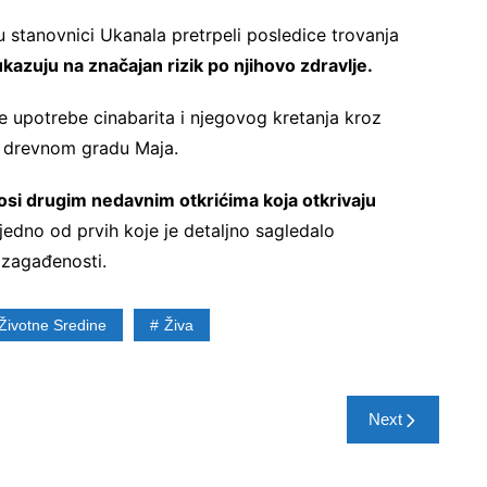
u stanovnici Ukanala pretrpeli posledice trovanja
ukazuju na značajan rizik po njihovo zdravlje.
 upotrebe cinabarita i njegovog kretanja kroz
 u drevnom gradu Maja.
osi drugim nedavnim otkrićima koja otkrivaju
e jedno od prvih koje je detaljno sagledalo
 zagađenosti.
Životne Sredine
Živa
Next