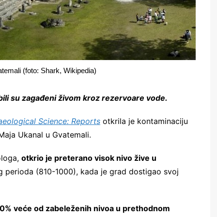
vatemali (foto: Shark, Wikipedia)
 bili su zagađeni živom kroz rezervoare vode.
aeological Science: Reports
otkrila je kontaminaciju
Maja Ukanal u Gvatemali.
ologa,
otkrio je preterano visok nivo žive u
g perioda (810-1000), kada je grad dostigao svoj
00% veće od zabeleženih nivoa u prethodnom