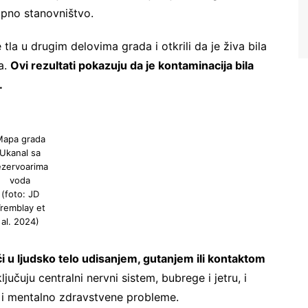
kupno stanovništvo.
tla u drugim delovima grada i otkrili da je živa bila
a.
Ovi rezultati pokazuju da je kontaminacija bila
.
Ne šaljemo spamove! Pročitajte naša
pravila korišćenja
za više informacija.
apa grada
Ukanal sa
ezervoarima
voda
(foto: JD
remblay et
al. 2024)
i u ljudsko telo udisanjem, gutanjem ili kontaktom
jučuju centralni nervni sistem, bubrege i jetru, i
zu i mentalno zdravstvene probleme.