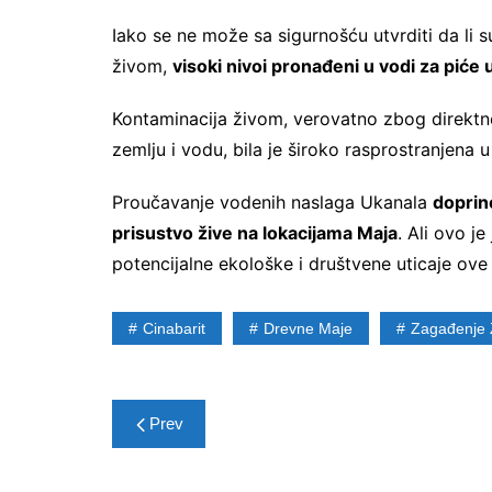
Iako se ne može sa sigurnošću utvrditi da li s
živom,
visoki nivoi pronađeni u vodi za piće 
Kontaminacija živom, verovatno zbog direktne
zemlju i vodu, bila je široko rasprostranjena
Proučavanje vodenih naslaga Ukanala
doprin
prisustvo žive na lokacijama Maja
. Ali ovo j
potencijalne ekološke i društvene uticaje ove
Cinabarit
Drevne Maje
Zagađenje 
Post
Prev
navigation