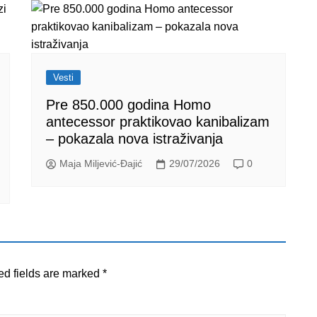
Vesti
Pre 850.000 godina Homo
antecessor praktikovao kanibalizam
– pokazala nova istraživanja
Maja Miljević-Đajić
29/07/2026
0
ed fields are marked
*