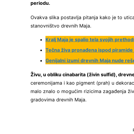
periodu.
Ovakva slika postavlja pitanja kako je to utica
stanovništvo drevnih Maja.
Kralj Maja je spalio tela svojih pretho
Tečna živa pronađena ispod piramide
Genijalni izumi drevnih Maja nude reš
Živu, u obliku cinabarita (živin sulfid), drev
ceremonijama i kao pigment (prah) u dekoraci
malo znalo o mogućim rizicima zagađenja živ
gradovima drevnih Maja.