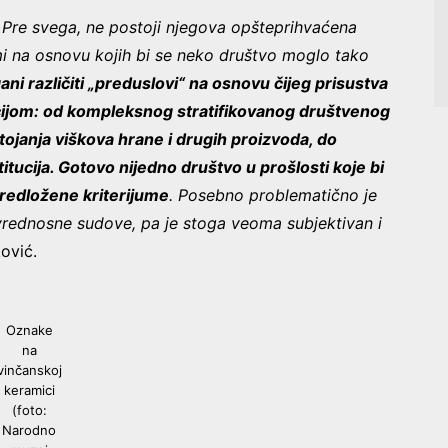
. Pre svega, ne postoji njegova opšteprihvaćena
jumi na osnovu kojih bi se neko društvo moglo tako
ani različiti „preduslovi“ na osnovu čijeg prisustva
acijom: od kompleksnog stratifikovanog društvenog
tojanja viškova hrane i drugih proizvoda, do
titucija. Gotovo nijedno društvo u prošlosti koje bi
predložene kriterijume
. Posebno problematično je
vrednosne sudove, pa je stoga veoma subjektivan i
ković.
Oznake
na
vinčanskoj
keramici
(foto:
Narodno