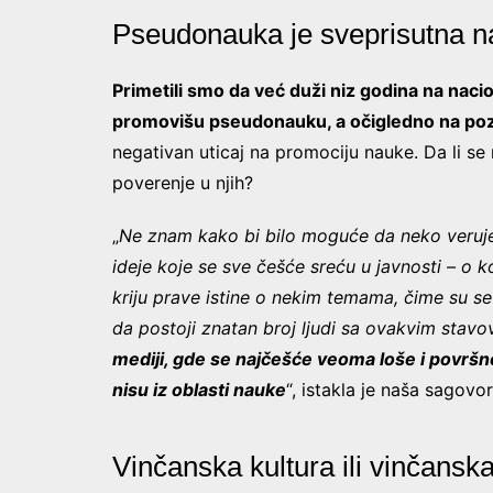
Pseudonauka je sveprisutna n
Primetili smo da već duži niz godina na nacio
promovišu pseudonauku, a očigledno na pozi
negativan uticaj na promociju nauke. Da li se n
poverenje u njih?
„
Ne znam kako bi bilo moguće da neko veruje n
ideje koje se sve češće sreću u javnosti – o 
kriju prave istine o nekim temama, čime su se
da postoji znatan broj ljudi sa ovakvim stav
mediji, gde se najčešće veoma loše i površno
nisu iz oblasti nauke
“, istakla je naša sagovor
Vinčanska kultura ili vinčanska 