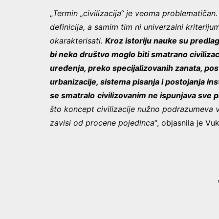
„
Termin „civilizacija“ je veoma problematičan
definicija, a samim tim ni univerzalni kriteri
okarakterisati.
Kroz istoriju nauke su predlag
bi neko društvo moglo biti smatrano civiliz
uređenja, preko specijalizovanih zanata, pos
urbanizacije, sistema pisanja i postojanja ins
se smatralo
civilizovanim ne ispunjava sve 
što koncept civilizacije nužno podrazumeva 
zavisi od procene pojedinca
“, objasnila je Vu