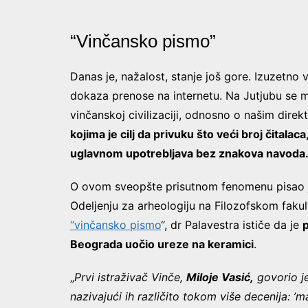
“Vinčansko pismo”
Danas je, nažalost, stanje još gore. Izuzetn
dokaza prenose na internetu. Na Jutjubu se m
vinčanskoj civilizaciji, odnosno o našim dire
kojima je cilj da privuku što veći broj čitalac
uglavnom upotrebljava bez znakova navoda
O ovom sveopšte prisutnom fenomenu pisao je
Odeljenju za arheologiju na Filozofskom fak
“vinčansko pismo
“, dr Palavestra ističe da je
p
Beograda uočio ureze na keramici
.
„
Prvi istraživač Vinče,
Miloje Vasić,
govorio je
nazivajući ih različito tokom više decenija: ’