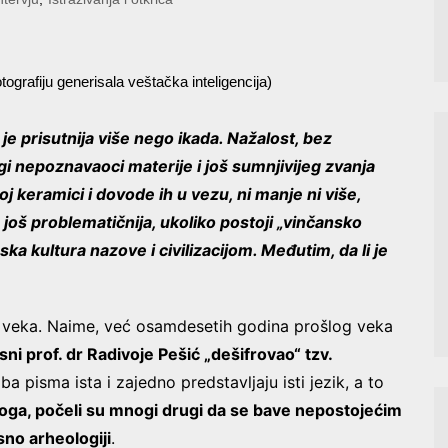
tografiju generisala veštačka inteligencija)
je prisutnija više nego ikada. Nažalost, bez
i nepoznavaoci materije i još sumnjivijeg zvanja
keramici i dovode ih u vezu, ni manje ni više,
 još problematičnija, ukoliko postoji „vinčansko
a kultura nazove i civilizacijom. Međutim, da li je
. veka. Naime, već osamdesetih godina prošlog veka
sni prof. dr Radivoje Pešić „dešifrovao“ tzv.
ba pisma ista i zajedno predstavljaju isti jezik, a to
oga, počeli su mnogi drugi da se bave nepostojećim
sno arheologiji
.