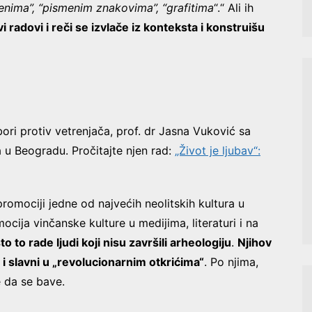
menima”, “pismenim znakovima”, “grafitima
“.“ Ali ih
 radovi i reči se izvlače iz konteksta i konstruišu
ori protiv vetrenjača, prof. dr Jasna Vuković sa
a u Beogradu. Pročitajte njen rad:
„Život je ljubav“:
omociji jedne od najvećih neolitskih kultura u
mocija vinčanske kulture u medijima, literaturi i na
o to rade ljudi koji nisu završili arheologiju
.
Njihov
 i slavni u „revolucionarnim otkrićima“
. Po njima,
e da se bave.