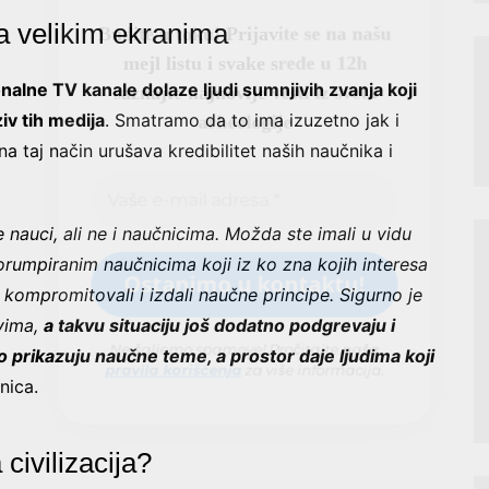
a velikim ekranima
nalne TV kanale dolaze ljudi sumnjivih zvanja koji
v tih medija
. Smatramo da to ima izuzetno jak i
a taj način urušava kredibilitet naših naučnika i
Ne šaljemo spamove! Pročitajte naša
pravila korišćenja
za više informacija.
auci, ali ne i naučnicima. Možda ste imali u vidu
korumpiranim naučnicima koji iz ko zna kojih interesa
 kompromitovali i izdali naučne principe. Sigurno je
ovima,
a takvu situaciju još dodatno podgrevaju i
 prikazuju naučne teme, a prostor daje ljudima koji
nica.
civilizacija?