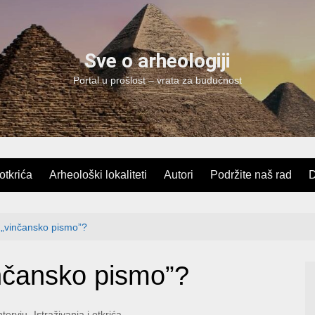
Sve o arheologiji
Portal u prošlost – vrata za budućnost
 otkrića
Arheološki lokaliteti
Autori
Podržite naš rad
D
o „vinčansko pismo”?
vinčansko pismo”?
ntervju
,
Istraživanja i otkrića