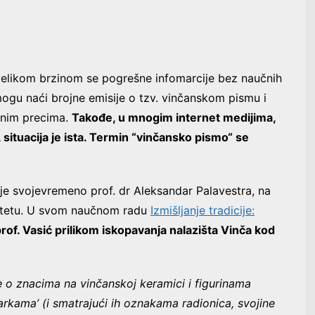
o velikom brzinom se pogrešne infomarcije bez naučnih
ogu naći brojne emisije o tzv. vinčanskom pismu i
ktnim precima.
Takođe, u mnogim internet medijima,
a, situacija je ista. Termin “vinčansko pismo“ se
.
 svojevremeno prof. dr Aleksandar Palavestra, na
ultetu. U svom naučnom radu
Izmišljanje tradicije:
rof. Vasić prilikom iskopavanja nalazišta Vinča kod
 o znacima na vinčanskoj keramici i figurinama
markama’
(i smatrajući ih oznakama radionica, svojine