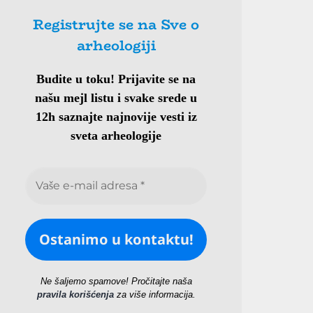
Registrujte se na Sve o
arheologiji
Budite u toku!
Prijavite se na
našu mejl listu i svake srede u
12h saznajte najnovije vesti iz
sveta arheologije
Ne šaljemo spamove! Pročitajte naša
pravila korišćenja
za više informacija.