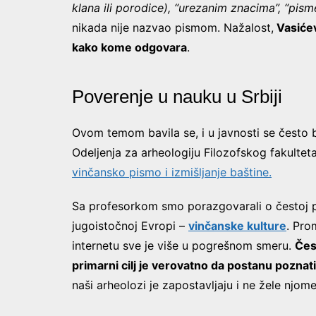
klana ili porodice), “urezanim znacima”, “pis
nikada nije nazvao pismom. Nažalost,
Vasićevi
kako kome odgovara
.
Poverenje u nauku u Srbiji
Ovom temom bavila se, i u javnosti se često b
Odeljenja za arheologiju Filozofskog fakultet
vinčansko pismo i izmišljanje baštine.
Sa profesorkom smo porazgovarali o čestoj pr
jugoistočnoj Evropi –
vinčanske kulture
. Pro
internetu sve je više u pogrešnom smeru.
Čest
primarni cilj je verovatno da postanu poznati
naši arheolozi je zapostavljaju i ne žele njom