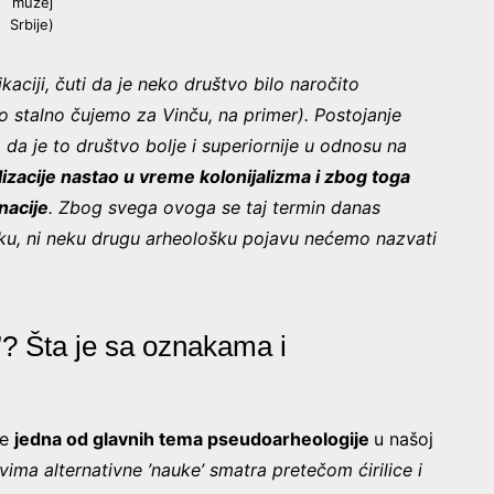
muzej
Srbije)
ciji, čuti da je neko društvo bilo naročito
što stalno čujemo za Vinču, na primer). Postojanje
to da je to društvo bolje i superiornije u odnosu na
ilizacije nastao u vreme kolonijalizma i zbog toga
nacije
. Zbog svega ovoga se taj termin danas
nsku, ni neku drugu arheološku pojavu nećemo nazvati
”? Šta je sa oznakama i
je
jedna od glavnih tema pseudoarheologije
u našoj
ima alternativne ’nauke’ smatra pretečom ćirilice i