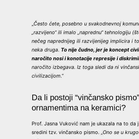
„
Često ćete, posebno u svakodnevnoj komunika
„razvijeno“ ili imalo „naprednu“ tehnologiju (
nečeg naprednijeg ili razvijenijeg implicira i 
neka druga.
To nije čudno, jer je koncept civ
naročito nosi i konotacije represije i diskrimi
naročito izbegava. Iz toga sledi da ni vinča
civilizacijom
.“
Da li postoji “vinčansko pismo
ornamentima na keramici?
Prof. Jasna Vuković nam je ukazala na to da 
sredini tzv. vinčansko pismo. „
Ono se u krugov