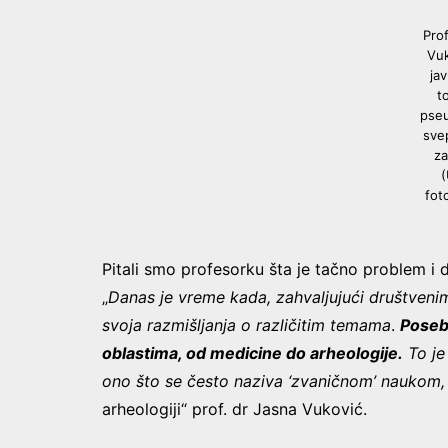
Pro
Vuk
jav
t
pseu
svep
za
(
fot
Pitali smo profesorku šta je tačno problem i d
„
Danas je vreme kada, zahvaljujući društven
svoja razmišljanja o različitim temama
.
Poseb
oblastima, od medicine do arheologije.
To je
ono što se često naziva ‘zvaničnom’ naukom,
arheologiji“ prof. dr Jasna Vuković.