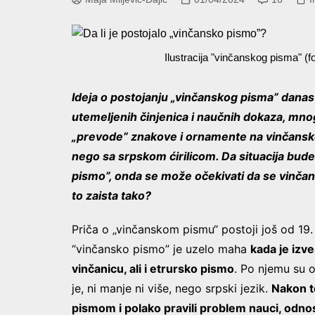
Ilustracija "vinčanskog pisma" (fo
Ideja o postojanju „vinčanskog pisma” danas 
utemeljenih činjenica i naučnih dokaza, mnog
„prevode” znakove i ornamente na vinčanskoj 
nego sa srpskom ćirilicom. Da situacija bude
pismo”, onda se može očekivati da se vinčansk
to zaista tako?
Priča o „vinčanskom pismu“ postoji još od 19
“vinčansko pismo” je uzelo maha
kada je izve
vinčanicu, ali i etrursko pismo
. Po njemu su o
je, ni manje ni više, nego srpski jezik.
Nakon t
pismom i polako pravili problem nauci, odno