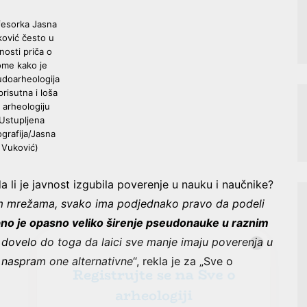
fesorka Jasna
ović često u
nosti priča o
ome kako je
doarheologija
risutna i loša
 arheologiju
Ustupljena
ografija/Jasna
Vuković)
Registrujte se na Sve o
a li je javnost izgubila poverenje u nauku i naučnike?
arheologiji
im mrežama, svako ima podjednako pravo da podeli
no je opasno veliko širenje pseudonauke u raznim
Budite u toku!
Prijavite se na našu
 dovelo do toga da laici sve manje imaju poverenja u
mejl listu i svake srede u 12h
 naspram one alternativne
“, rekla je za „Sve o
saznajte najnovije vesti iz sveta
arheologije