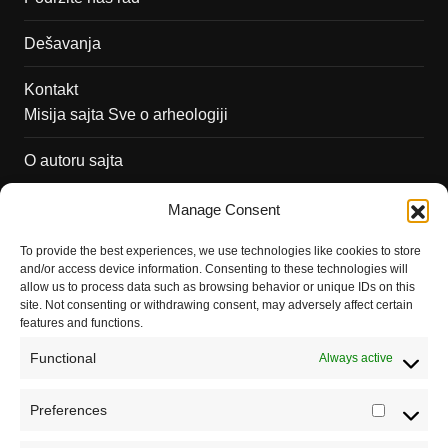
Dešavanja
Kontakt
Misija sajta Sve o arheologiji
O autoru sajta
Pravila korišćenja
Manage Consent
Impressum
To provide the best experiences, we use technologies like cookies to store
and/or access device information. Consenting to these technologies will
Saradnja
allow us to process data such as browsing behavior or unique IDs on this
site. Not consenting or withdrawing consent, may adversely affect certain
features and functions.
Functional
Always active
Preferences
Prefere
Registrujte se na Sve o arheologiji