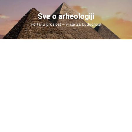
Skip
to
Sve o arheologiji
content
Portal u prošlost – vrata za budućnost