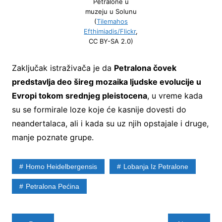
Petralone u
muzeju u Solunu
(
Tilemahos
Efthimiadis/Flickr
,
CC BY-SA 2.0)
Zaključak istraživača je da
Petralona čovek
predstavlja deo šireg mozaika ljudske evolucije u
Evropi tokom srednjeg pleistocena
, u vreme kada
su se formirale loze koje će kasnije dovesti do
neandertalaca, ali i kada su uz njih opstajale i druge,
manje poznate grupe.
Homo Heidelbergensis
Lobanja Iz Petralone
Petralona Pećina
Post