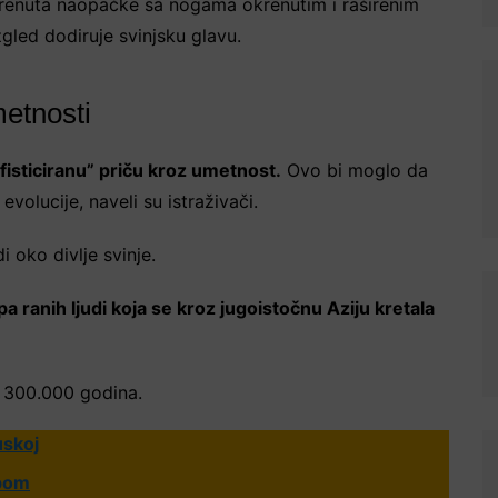
okrenuta naopačke sa nogama okrenutim i raširenim
gled dodiruje svinjsku glavu.
metnosti
sofisticiranu” priču kroz umetnost.
Ovo bi moglo da
olucije, naveli su istraživači.
i oko divlje svinje.
a ranih ljudi koja se kroz jugoistočnu Aziju kretala
od 300.000 godina.
uskoj
ipom