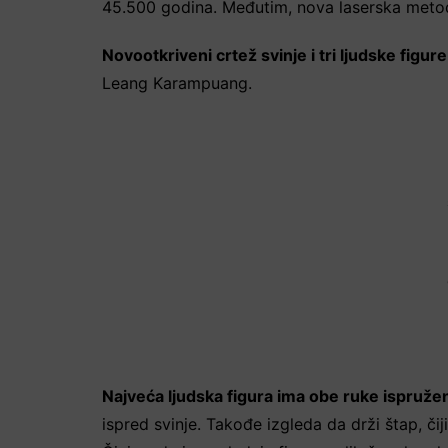
45.500 godina. Međutim, nova laserska metod
Novootkriveni crtež svinje i tri ljudske figur
Leang Karampuang.
Najveća ljudska figura ima obe ruke ispružen
ispred svinje. Takođe izgleda da drži štap, či