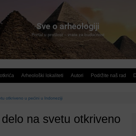
Sve o arheologiji
Portal u prošlost – vrata za budućnost
 otkrića
Arheološki lokaliteti
Autori
Podržite naš rad
D
tu otkriveno u pećini u Indoneziji
 delo na svetu otkriveno