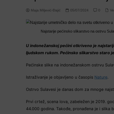
Maja Miljević-Đajić
05/07/2024
0
Ve
Najstarije pećinsko slikarstvo na ostrvu Sul
U indonežanskoj pećini otkriveno je najstar
ljudskom rukom. Pećinsko slikarstvo staro j
Pećinske slike na indonežanskom ostrvu Sulave
Istraživanje je objavljeno u časopis
Nature
.
Ostrvo Sulavesi je danas dom za mnoge najsta
Prvi crtež, scena lova, zabeležen je 2019. god
44.000 godina. Takođe, pronađena je i slika b