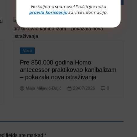
Ne šaljemo spamove! Pročitajte naša
pravila korišćenja
za više informacija.
Vesti
Pre 850.000 godina Homo
antecessor praktikovao kanibalizam
– pokazala nova istraživanja
Maja Miljević-Đajić
29/07/2026
0
ed fields are marked
*