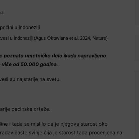
sti
avesi u Indoneziji (Agus Oktaviana et al. 2024, Nature)
ije poznato umetničko delo ikada napravljeno
e više od 50.000 godina.
si su najstarije na svetu.
rije pećinske crteže.
ine i tada se mislilo da je njegova starost oko
radavičaste svinje čija je starost tada procenjena na