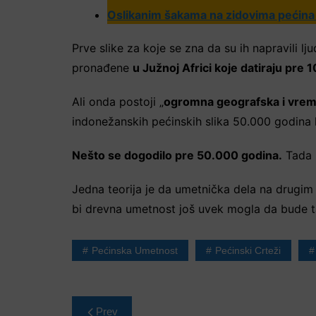
Oslikanim šakama na zidovima pećina n
Prve slike za koje se zna da su ih napravili lj
pronađene
u Južnoj Africi koje datiraju pre
Ali onda postoji „
ogromna geografska i vrem
indonežanskih pećinskih slika 50.000 godina k
Nešto se dogodilo pre 50.000 godina.
Tada n
Jedna teorija je da umetnička dela na drugim 
bi drevna umetnost još uvek mogla da bude t
Pećinska Umetnost
Pećinski Crteži
Post
Prev