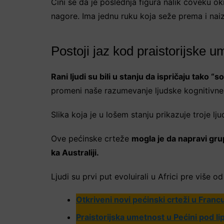
Čini se da je poslednja figura nalik čoveku 
nagore. Ima jednu ruku koja seže prema i naiz
Postoji jaz kod praistorijske u
Rani ljudi su bili u stanju da ispričaju tako “
promeni naše razumevanje ljudske kognitivne ev
Slika koja je u lošem stanju prikazuje troje ljud
Ove pećinske crteže
mogla je da napravi grup
ka Australiji.
Ljudi su prvi put evoluirali u Africi pre više 
Otkriveni novi pećinski crteži u Franc
Praistorijska umetnost u Pećini pod l