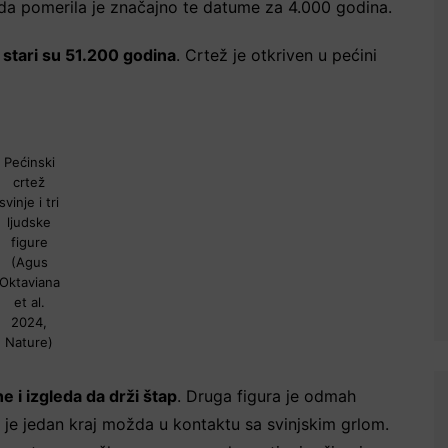
a pomerila je značajno te datume za 4.000 godina.
e stari su 51.200 godina
. Crtež je otkriven u pećini
Pećinski
crtež
svinje i tri
ljudske
figure
(Agus
Oktaviana
et al.
2024,
Nature)
e i izgleda da drži štap
. Druga figura je odmah
ji je jedan kraj možda u kontaktu sa svinjskim grlom.