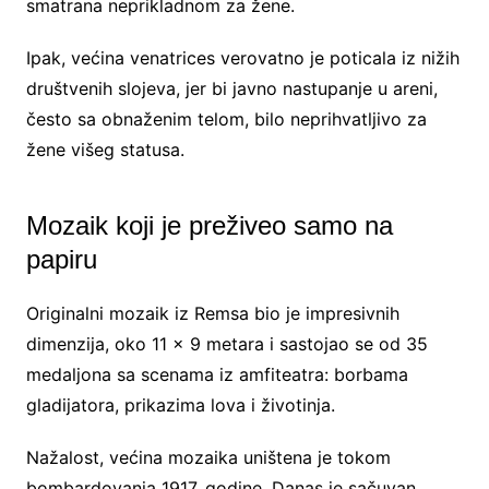
smatrana neprikladnom za žene.
Ipak, većina venatrices verovatno je poticala iz nižih
društvenih slojeva, jer bi javno nastupanje u areni,
često sa obnaženim telom, bilo neprihvatljivo za
žene višeg statusa.
Mozaik koji je preživeo samo na
papiru
Originalni mozaik iz Remsa bio je impresivnih
dimenzija, oko 11 x 9 metara i sastojao se od 35
medaljona sa scenama iz amfiteatra: borbama
gladijatora, prikazima lova i životinja.
Nažalost, većina mozaika uništena je tokom
bombardovanja 1917. godine. Danas je sačuvan