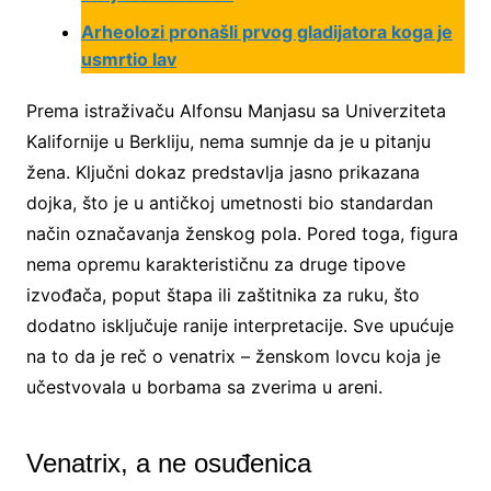
Arheolozi pronašli prvog gladijatora koga je
usmrtio lav
Prema istraživaču Alfonsu Manjasu sa Univerziteta
Kalifornije u Berkliju, nema sumnje da je u pitanju
žena. Ključni dokaz predstavlja jasno prikazana
dojka, što je u antičkoj umetnosti bio standardan
način označavanja ženskog pola. Pored toga, figura
nema opremu karakterističnu za druge tipove
izvođača, poput štapa ili zaštitnika za ruku, što
dodatno isključuje ranije interpretacije. Sve upućuje
na to da je reč o venatrix – ženskom lovcu koja je
učestvovala u borbama sa zverima u areni.
Venatrix, a ne osuđenica