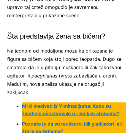
upravo taj crtež omogućio je savremenu
reinterpretaciju prikazane scene.
Šta predstavlja žena sa bičem?
Na jednom od medaljona mozaika prikazana je
figura sa bičem koja stoji pored leoparda. Dugo se
smatralo da je u pitanju muškarac ili čak takozvani
agitator ili
paegniarius
(vrsta zabavljača u areni).
Međutim, nova analiza ukazuje na drugačiji
zaključak.
Mrki medved iz Viminacijuma: Kako su
životinje učestvovale u rimskim arenama?
Poznato je da su muškarci bili gladijatori, ali
šta je sa ženama?