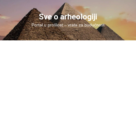
Skip
to
Sve o arheologiji
content
Portal u prošlost – vrata za budućnost