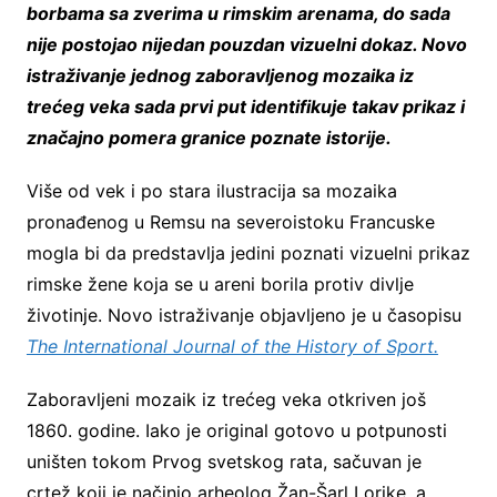
borbama sa zverima u rimskim arenama, do sada
nije postojao nijedan pouzdan vizuelni dokaz. Novo
istraživanje jednog zaboravljenog mozaika iz
trećeg veka sada prvi put identifikuje takav prikaz i
značajno pomera granice poznate istorije.
Više od vek i po stara ilustracija sa mozaika
pronađenog u Remsu na severoistoku Francuske
mogla bi da predstavlja jedini poznati vizuelni prikaz
rimske žene koja se u areni borila protiv divlje
životinje. Novo istraživanje objavljeno je u časopisu
The International Journal of the History of Sport.
Zaboravljeni mozaik iz trećeg veka otkriven još
1860. godine. Iako je original gotovo u potpunosti
uništen tokom Prvog svetskog rata, sačuvan je
crtež koji je načinio arheolog Žan-Šarl Lorike, a