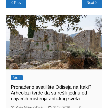
Post
Prev
Next
navigation
Vesti
Pronađeno svetilište Odiseja na Itaki?
Arheolozi tvrde da su rešili jednu od
najvećih misterija antičkog sveta
Maja Miljević-Đajić
04/08/2026
0