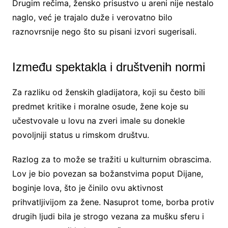
Drugim rečima, žensko prisustvo u areni nije nestalo
naglo, već je trajalo duže i verovatno bilo
raznovrsnije nego što su pisani izvori sugerisali.
Između spektakla i društvenih normi
Za razliku od ženskih gladijatora, koji su često bili
predmet kritike i moralne osude, žene koje su
učestvovale u lovu na zveri imale su donekle
povoljniji status u rimskom društvu.
Razlog za to može se tražiti u kulturnim obrascima.
Lov je bio povezan sa božanstvima poput Dijane,
boginje lova, što je činilo ovu aktivnost
prihvatljivijom za žene. Nasuprot tome, borba protiv
drugih ljudi bila je strogo vezana za mušku sferu i