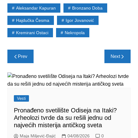
Aleksandar Kapuran
Bronzano Doba
Hajdučka Česma
Igor Jovanović
Kremirani Ostaci
Nekropola
Post
Prev
Next
navigation
Vesti
Pronađeno svetilište Odiseja na Itaki?
Arheolozi tvrde da su rešili jednu od
najvećih misterija antičkog sveta
Maja Miljević-Đajić
04/08/2026
0