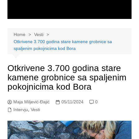
Home
Vesti
Otkrivene 3.700 godina stare kamene grobnice sa
spaljenim pokojnicima kod Bora
Otkrivene 3.700 godina stare
kamene grobnice sa spaljenim
pokojnicima kod Bora
Maja Miljević-Đajić
05/11/2024
0
Intervju
,
Vesti