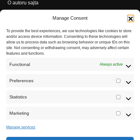
O autoru sajta
Pravila korišćenja
Manage Consent
Impressum
To provide the best experiences, we use technologies like cookies to store
and/or access device information. Consenting to these technologies will
Saradnja
allow us to process data such as browsing behavior or unique IDs on this
site. Not consenting or withdrawing consent, may adversely affect certain
features and functions.
Functional
Always active
Preferences
Prefere
Registrujte se na Sve o arheologiji
Statistics
Statistic
Budite u toku!
Prijavite se na našu mejl listu i svake
srede u 12h saznajte najnovije vesti iz sveta
Marketing
Marketi
arheologije
Manage services