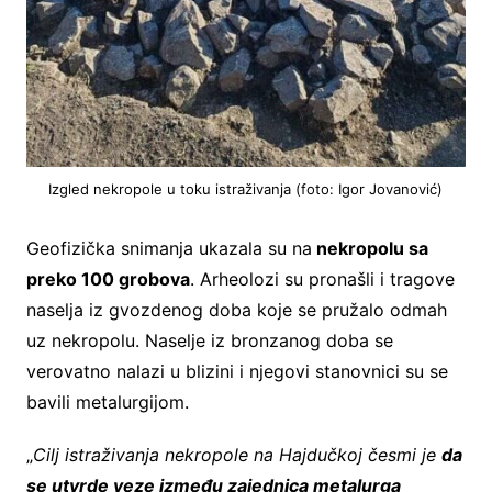
Izgled nekropole u toku istraživanja (foto: Igor Jovanović)
Geofizička snimanja ukazala su na
nekropolu sa
preko 100 grobova
. Arheolozi su pronašli i tragove
naselja iz gvozdenog doba koje se pružalo odmah
uz nekropolu. Naselje iz bronzanog doba se
verovatno nalazi u blizini i njegovi stanovnici su se
bavili metalurgijom.
„
Cilj istraživanja nekropole na Hajdučkoj česmi je
da
se utvrde veze između zajednica metalurga