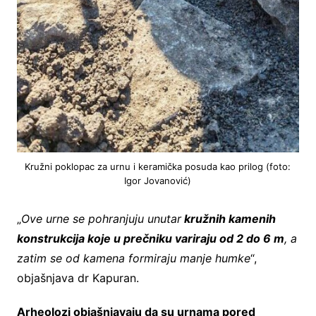
Kružni poklopac za urnu i keramička posuda kao prilog (foto:
Igor Jovanović)
„
Ove urne se pohranjuju unutar
kružnih kamenih
konstrukcija koje u prečniku variraju od 2 do 6 m
, a
zatim se od kamena formiraju manje humke
“,
objašnjava dr Kapuran.
Arheolozi objašnjavaju da su urnama pored