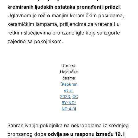
kremiranih ljudskih ostataka pronađeni i prilozi
.
Uglavnom je reč o manjim keramičkim posudama,
keramičkim lampama, pršljencima za vretena i u
retkim slučajevima bronzane igle koje su izgorle
zajedno sa pokojnikom.
Urne sa
Hajdučke
česme
(
Kapuran
et al.
2023
,
CC
BY-NC-
ND 4.0
)
Sahranjivanje pokojnika na nekropolama iz srednjeg
bronzanog doba
odvija se u rasponu između 19. i