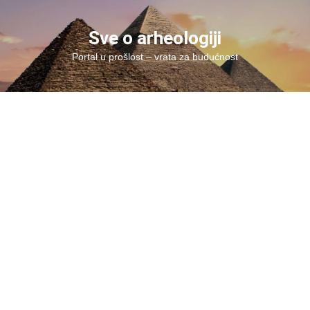
Skip
to
Sve o arheologiji
content
Portal u prošlost – vrata za budućnost