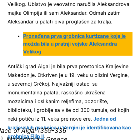
Velikog. Ubistvo je veovatno naručila Aleksandrova
majka Olimpija ili sam Aleksandar. Odmah zatim
Aleksandar u palati biva proglašen za kralja.
Pronađena prva grobnica kurtizane koja je
možda bila u pratnji vojske Aleksandra
Velikog
Antički grad Aigai je bila prva prestonica Kraljevine
Makedonije. Otkriven je u 19. veku u blizini Vergine,
u severnoj Grčkoj. Najvažniji ostaci su
monumentalna palata, raskošno ukrašena
mozaicima i oslikanim reljefima, pozorište,
biblioteku, i groblje sa više od 300 tumula, od kojih
neki potiču iz 11. veka pre nove ere.
Jedna od
kraljevskih grobnica u Vergini je identifikovana kao
lace of Aigai (359-336
grobnica Filip II
.
), Macedonia – Greece