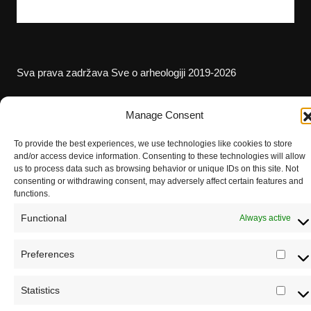
Sva prava zadržava Sve o arheologiji 2019-2026
Manage Consent
To provide the best experiences, we use technologies like cookies to store
and/or access device information. Consenting to these technologies will allow
us to process data such as browsing behavior or unique IDs on this site. Not
consenting or withdrawing consent, may adversely affect certain features and
functions.
Functional
Always active
Preferences
Pref
Statistics
Registrujte se na Sve o arheologiji
Stati