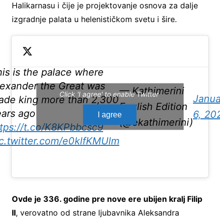
Halikarnasu i čije je projektovanje osnova za dalje
izgradnje palata u helenističkom svetu i šire.
is is the palace where
lexander the Great was
— Kathimerini
Click 'I agree' to enable Twitter
Janua
ade king more than 2,300
English Edition
ears ago
6, 20
I agree
(@ekathimerini)
tps://t.co/K8KPbbcsc9
ic.twitter.com/e0klfKMUlm
Ovde je 336. godine pre nove ere ubijen kralj Filip
II
, verovatno od strane ljubavnika Aleksandra