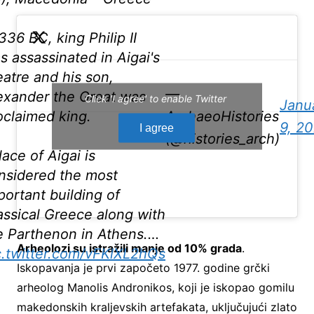
 336 BC, king Philip II
s assassinated in Aigai's
eatre and his son,
—
exander the Great was
Click 'I agree' to enable Twitter
Janu
oclaimed king.
ArchaeoHistories
9, 2
I agree
(@histories_arch)
lace of Aigai is
nsidered the most
portant building of
assical Greece along with
e Parthenon in Athens.…
Arheolozi su istražili manje od 10% grada
.
c.twitter.com/vFKlXL2hQs
Iskopavanja je prvi započeto 1977. godine grčki
arheolog Manolis Andronikos, koji je iskopao gomilu
makedonskih kraljevskih artefakata, uključujući zlato