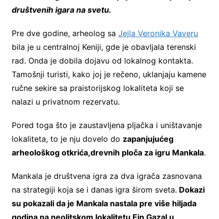
društvenih igara na svetu.
Pre dve godine, arheolog sa
Jejla Veronika Vaveru
bila je u centralnoj Keniji, gde je obavljala terenski
rad. Onda je dobila dojavu od lokalnog kontakta.
Tamošnji turisti, kako joj je rečeno, uklanjaju kamene
ručne sekire sa praistorijskog lokaliteta koji se
nalazi u privatnom rezervatu.
Pored toga što je zaustavljena pljačka i uništavanje
lokaliteta, to je nju dovelo do
zapanjujućeg
arheološkog otkrića,drevnih ploča za igru Mankala
.
Mankala je društvena igra za dva igrača zasnovana
na strategiji koja se i danas igra širom sveta.
Dokazi
su pokazali da je Mankala nastala pre više hiljada
godina na neolitskom lokalitetu Ein Gazal u