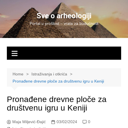
Skip
to
Sve o arheologiji
content
Portal u prošlost – vrata za budućnost
Home
Istraživanja i otkrića
Pronađene drevne ploče za društvenu igru u Keniji
Pronađene drevne ploče za
društvenu igru u Keniji
Maja Miljević-Đajić
03/02/2024
0