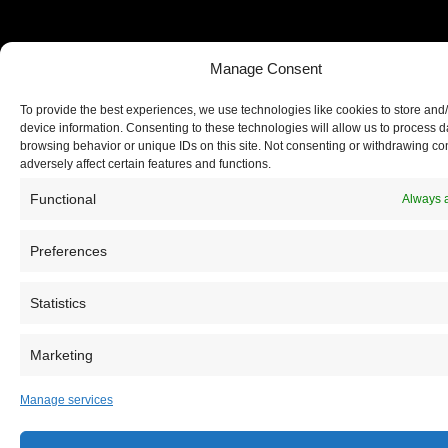
Manage Consent
To provide the best experiences, we use technologies like cookies to store and
device information. Consenting to these technologies will allow us to process 
browsing behavior or unique IDs on this site. Not consenting or withdrawing c
adversely affect certain features and functions.
Functional
Always a
Preferences
Statistics
Registrujte se na Sve o arheologiji
Budite u toku!
Prijavite se na našu mejl listu i svake 
Marketing
12h saznajte najnovije vesti iz sveta arheologij
Manage services