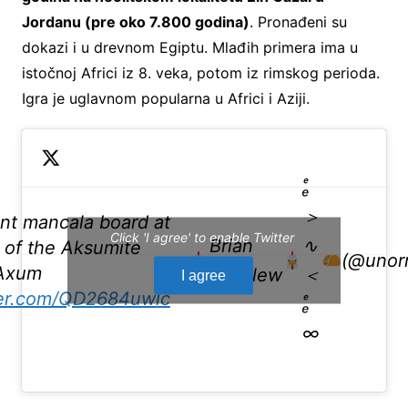
Jordanu (pre oko 7.800 godina)
. Pronađeni su
dokazi i u drevnom Egiptu. Mlađih primera ima u
istočnoj Africi iz 8. veka, potom iz rimskog perioda.
Igra je uglavnom popularna u Africi i Aziji.
ₑͤ
＞
nt mancala board at
Click 'I agree' to enable Twitter
Brian
∿
 of the Aksumite
—
(@unor
 Axum
Bucklew
＜
I agree
ter.com/QD2684uwlc
ₑͤ
∞