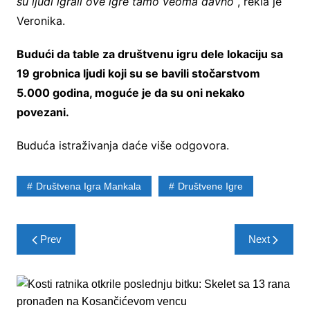
su ljudi igrali ove igre tamo veoma davno
“, rekla je
Veronika.
Budući da table za društvenu igru dele lokaciju sa
19 grobnica ljudi koji su se bavili stočarstvom
5.000 godina, moguće je da su oni nekako
povezani.
Buduća istraživanja daće više odgovora.
Društvena Igra Mankala
Društvene Igre
Post
Prev
Next
navigation