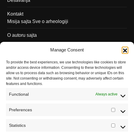
Dešavanja
Kontakt
Misija sajta Sve o arheologiji
O autoru sajta
Pravila korišćenja
Manage Consent
Impressum
To provide the best experiences, we use technologies like cookies to store
and/or access device information. Consenting to these technologies will
Saradnja
allow us to process data such as browsing behavior or unique IDs on this
site. Not consenting or withdrawing consent, may adversely affect certain
features and functions.
Functional
Always active
Preferences
Prefere
Registrujte se na Sve o arheologiji
Statistics
Statistic
Budite u toku!
Prijavite se na našu mejl listu i svake