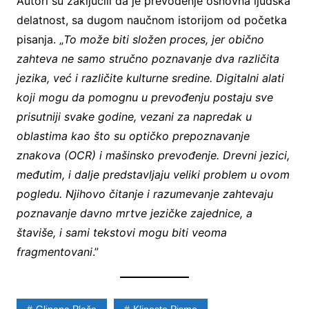
Autori su zaključili da je prevođenje osnovna ljudska
delatnost, sa dugom naučnom istorijom od početka
pisanja. „
To može biti složen proces, jer obično
zahteva ne samo stručno poznavanje dva različita
jezika, već i različite kulturne sredine. Digitalni alati
koji mogu da pomognu u prevođenju postaju sve
prisutniji svake godine, vezani za napredak u
oblastima kao što su optičko prepoznavanje
znakova (OCR) i mašinsko prevođenje. Drevni jezici,
međutim, i dalje predstavljaju veliki problem u ovom
pogledu. Njihovo čitanje i razumevanje zahtevaju
poznavanje davno mrtve jezičke zajednice, a
štaviše, i sami tekstovi mogu biti veoma
fragmentovani
.”
Glinena Ploča
Klinasto Pismo