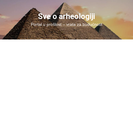
Skip
to
Sve o arheologiji
content
Portal u prošlost – vrata za budućnost