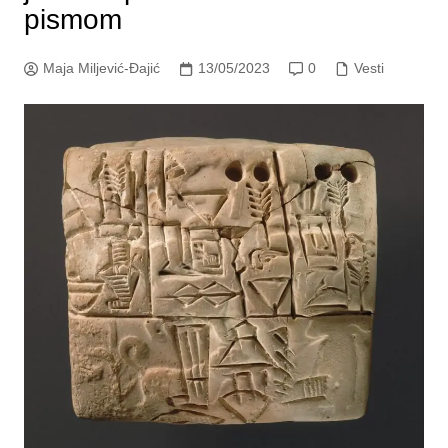
pismom
Maja Miljević-Đajić
13/05/2023
0
Vesti