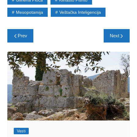
Mesopotamija
Veštačka Inteligencija
Post
Prev
Next
navigation
Vesti