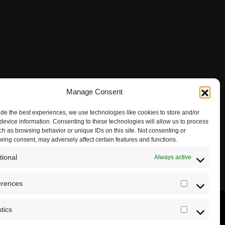
Manage Consent
ide the best experiences, we use technologies like cookies to store and/or
device information. Consenting to these technologies will allow us to process
ch as browsing behavior or unique IDs on this site. Not consenting or
wing consent, may adversely affect certain features and functions.
tional
Always active
erences
Preferenc
stics
Statistics