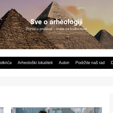
Sve o arheologiji
Portal u prošlost – vrata za budućnost
 otkrića
Arheološki lokaliteti
Autori
Podržite naš rad
D