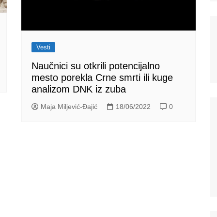
Vesti
Naučnici su otkrili potencijalno
mesto porekla Crne smrti ili kuge
analizom DNK iz zuba
Maja Miljević-Đajić
18/06/2022
0