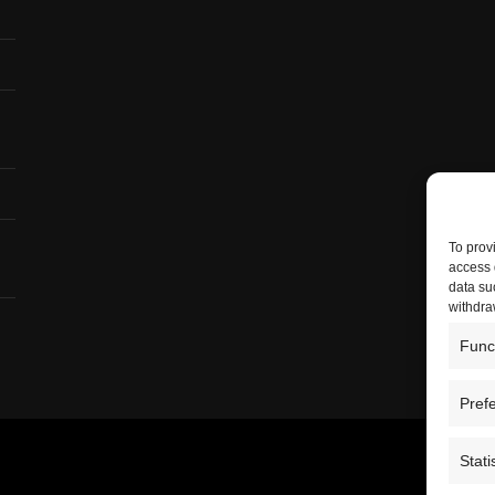
To prov
access 
data su
withdra
Func
Pref
Stati