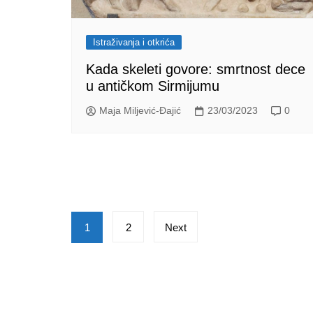
Istraživanja i otkrića
Kada skeleti govore: smrtnost dece
u antičkom Sirmijumu
Maja Miljević-Đajić
23/03/2023
0
Posts
1
2
Next
pagination