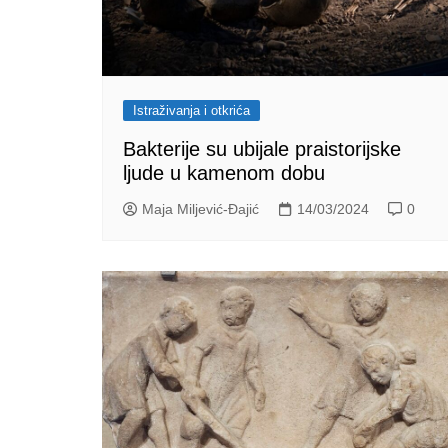
Istraživanja i otkrića
Bakterije su ubijale praistorijske
ljude u kamenom dobu
Maja Miljević-Đajić
14/03/2024
0