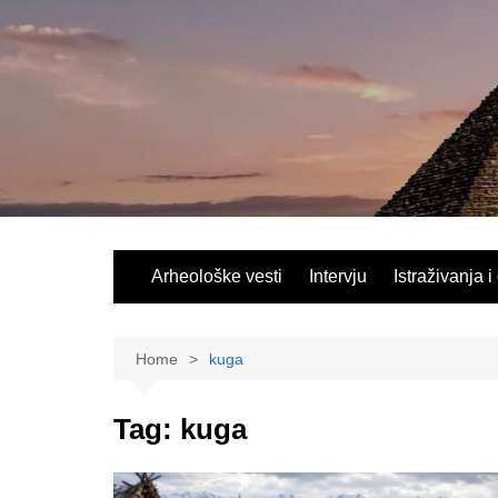
Skip
to
content
Arheološke vesti
Intervju
Istraživanja i
Home
kuga
Tag:
kuga