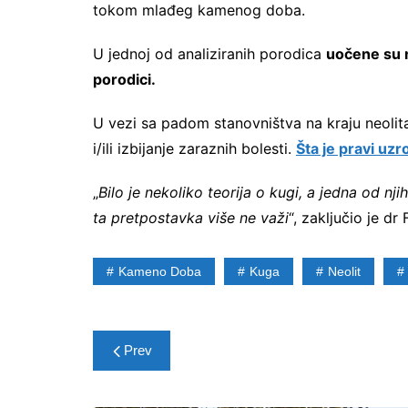
tokom mlađeg kamenog doba.
U jednoj od analiziranih porodica
uočene su n
porodici.
U vezi sa padom stanovništva na kraju neolita
i/ili izbijanje zaraznih bolesti.
Šta je pravi uz
„
Bilo je nekoliko teorija o kugi, a jedna od nji
ta pretpostavka više ne važi
“, zaključio je dr 
Kameno Doba
Kuga
Neolit
Post
Prev
navigation