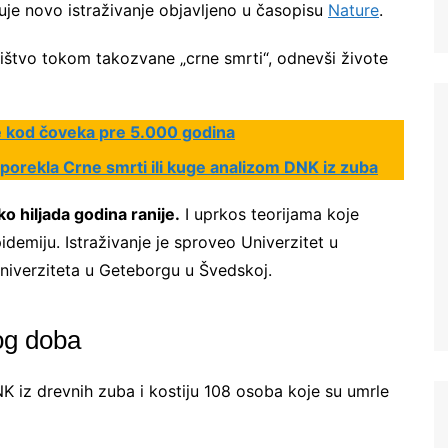
uje novo istraživanje objavljeno u časopisu
Nature
.
ništvo tokom takozvane „crne smrti“, odnevši živote
je kod čoveka pre 5.000 godina
 porekla Crne smrti ili kuge analizom DNK iz zuba
ko hiljada godina ranije.
I uprkos teorijama koje
demiju. Istraživanje je sproveo Univerzitet u
niverziteta u Geteborgu u Švedskoj.
og doba
DNK iz drevnih zuba i kostiju 108 osoba koje su umrle