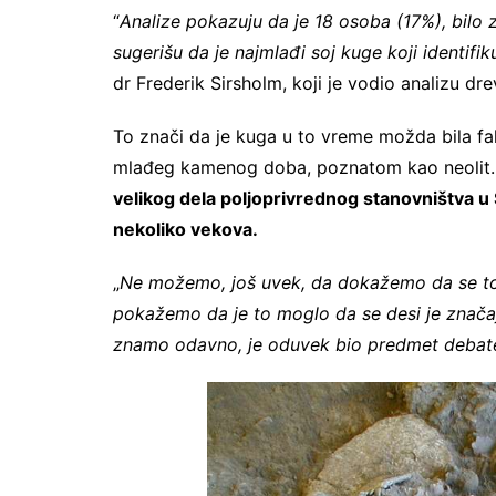
“
Analize pokazuju da je 18 osoba (17%), bilo z
sugerišu da je najmlađi soj kuge koji identif
dr Frederik Sirsholm, koji je vodio analizu dr
To znači da je kuga u to vreme možda bila fak
mlađeg kamenog doba, poznatom kao neolit
velikog dela poljoprivrednog stanovništva u
nekoliko vekova.
„
Ne možemo, još uvek, da dokažemo da se to
pokažemo da je to moglo da se desi je znača
znamo odavno, je oduvek bio predmet debat