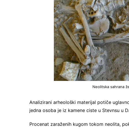
Neolitska sahrana ž
Analizirani arheološki materijal potiče ugla
jedna osoba je iz kamene ciste u Stevnsu u D
Procenat zaraženih kugom tokom neolita, poka