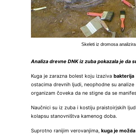
Skeleti iz dromosa analizir
Analiza drevne DNK iz zuba pokazala je da su 
Kuga je zarazna bolest koju izaziva
bakterija
ostacima drevnih ljudi, neophodne su analiz
organizam čoveka da ne stigne da se manifes
Naučnici su iz zuba i kostiju praistoirjskih l
kolapsu stanovništva kamenog doba.
Suprotno ranijim verovanjima,
kuga je možda 