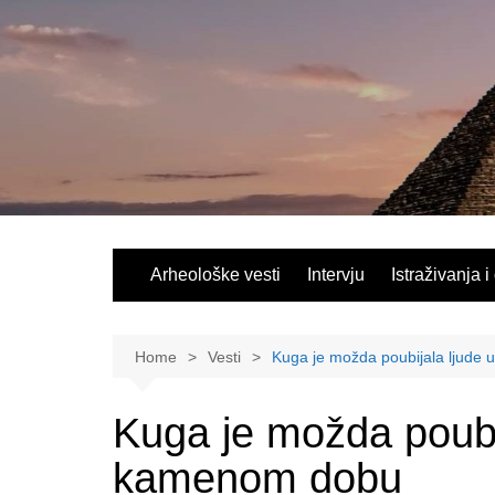
Skip
to
content
Arheološke vesti
Intervju
Istraživanja i
Home
Vesti
Kuga je možda poubijala ljud
Kuga je možda poubi
kamenom dobu