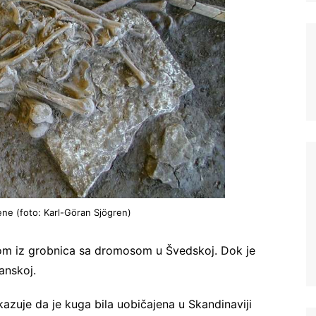
Ne šaljemo spamove! Pročitajte naša
pravila korišćenja
za više informacija.
ene (foto: Karl-Göran Sjögren)
vnom iz grobnica sa dromosom u Švedskoj. Dok je
anskoj.
zuje da je kuga bila uobičajena u Skandinaviji