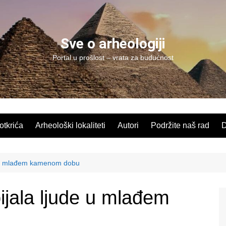
Sve o arheologiji
Portal u prošlost – vrata za budućnost
 otkrića
Arheološki lokaliteti
Autori
Podržite naš rad
D
e u mlađem kamenom dobu
jala ljude u mlađem