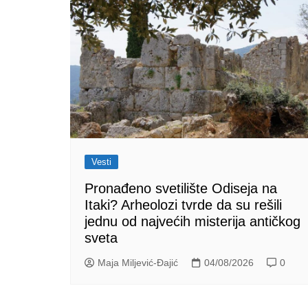
Vesti
Pronađeno svetilište Odiseja na
Itaki? Arheolozi tvrde da su rešili
jednu od najvećih misterija antičkog
sveta
Maja Miljević-Đajić
04/08/2026
0