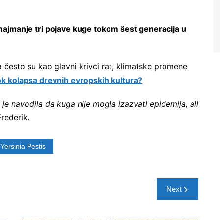
ajmanje tri pojave kuge tokom šest generacija u
 često su kao glavni krivci rat, klimatske promene
rok kolapsa drevnih evropskih kultura?
h je navodila da kuga nije mogla izazvati epidemija, ali
Frederik.
Yersinia Pestis
Next