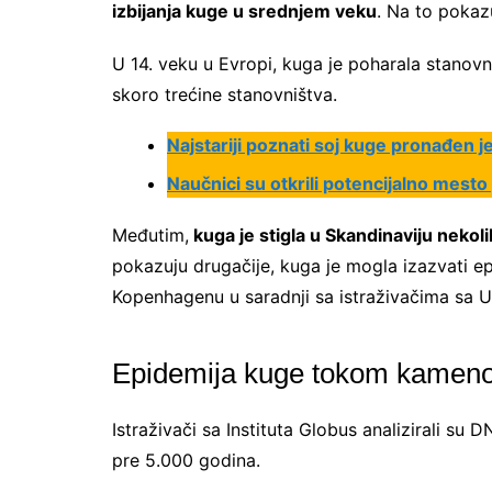
izbijanja kuge u srednjem veku
. Na to pokaz
U 14. veku u Evropi, kuga je poharala stanov
skoro trećine stanovništva.
Najstariji poznati soj kuge pronađen 
Naučnici su otkrili potencijalno mesto
Međutim,
kuga je stigla u Skandinaviju nekoli
pokazuju drugačije, kuga je mogla izazvati epi
Kopenhagenu u saradnji sa istraživačima sa U
Epidemija kuge tokom kamen
Istraživači sa Instituta Globus analizirali su 
pre 5.000 godina.