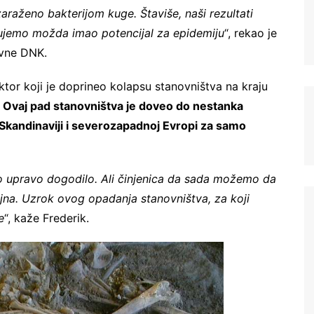
araženo bakterijom kuge. Štaviše, naši rezultati
ikujemo možda imao potencijal za epidemiju
“, rekao je
evne DNK.
tor koji je doprineo kolapsu stanovništva na kraju
.
Ovaj pad stanovništva je doveo do nestanka
 Skandinaviji i severozapadnoj Evropi za samo
 upravo dogodilo. Ali činjenica da sada možemo da
Registrujte se na Sve o
jna. Uzrok ovog opadanja stanovništva, za koji
arheologiji
e
“, kaže Frederik.
Budite u toku!
Prijavite se na našu
mejl listu i svake srede u 12h
saznajte najnovije vesti iz sveta
arheologije