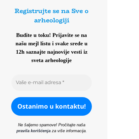
Registrujte se na Sve o
arheologiji
Budite u toku!
Prijavite se na
našu mejl listu i svake srede u
12h saznajte najnovije vesti iz
sveta arheologije
Ne šaljemo spamove! Pročitajte naša
pravila korišćenja
za više informacija.