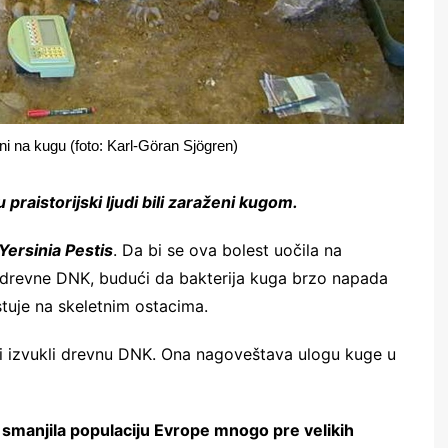
ani na kugu (foto: Karl-Göran Sjögren)
praistorijski ljudi bili zaraženi kugom.
Yersinia Pestis
. Da bi se ova bolest uočila na
e drevne DNK, budući da bakterija kuga brzo napada
tuje na skeletnim ostacima.
judi izvukli drevnu DNK. Ona nagoveštava ulogu kuge u
smanjila populaciju Evrope mnogo pre velikih