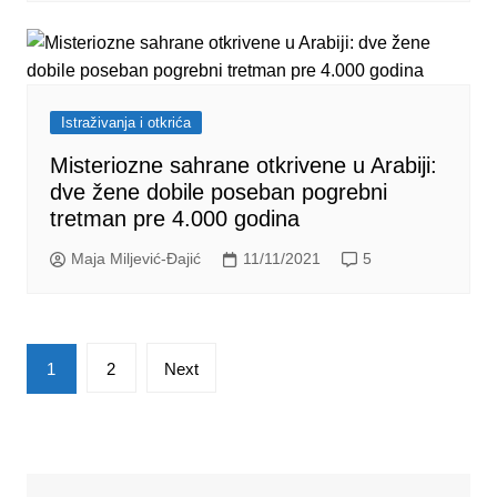
Istraživanja i otkrića
Misteriozne sahrane otkrivene u Arabiji:
dve žene dobile poseban pogrebni
tretman pre 4.000 godina
Maja Miljević-Đajić
11/11/2021
5
Posts
1
2
Next
pagination