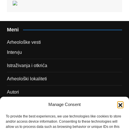
Meni
Arheološke vesti
Intervju
Istraživanja i otkrića
Arheološki lokaliteti
Autori
Manage Consent
Podržite naš rad
To provide the best experiences, we use technologies like cookies to store
Dešavanja
and/or access device information. Consenting to these technologies will
allow us to process data such as browsing behavior or unique IDs on this