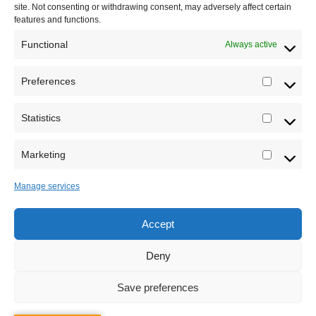
Kontakt
site. Not consenting or withdrawing consent, may adversely affect certain
features and functions.
Misija sajta Sve o arheologiji
Functional
Always active
O autoru sajta
Preferences
Prefere
Pravila korišćenja
Impressum
Statistics
Statistic
Saradnja
Marketing
Marketi
Manage services
Accept
Sva prava zadržava Sve o arheologiji 2019-2026
Deny
Save preferences