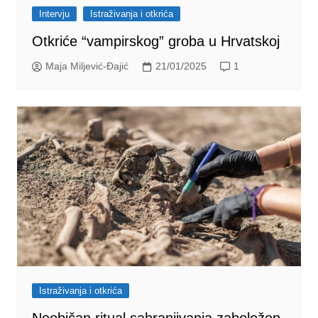
Intervju
Istraživanja i otkrića
Otkriće “vampirskog” groba u Hrvatskoj
Maja Miljević-Đajić
21/01/2025
1
Istraživanja i otkrića
Neobičan ritual sahranjivanja zabeležen