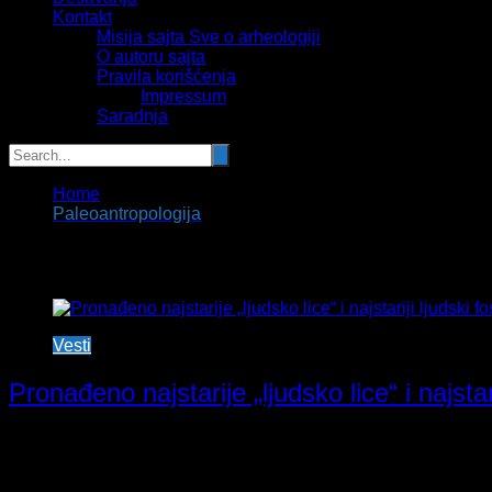
Kontakt
Misija sajta Sve o arheologiji
O autoru sajta
Pravila korišćenja
Impressum
Saradnja
Home
Paleoantropologija
Tag:
Paleoantropologija
Vesti
Pronađeno najstarije „ljudsko lice“ i najstari