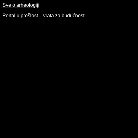
Skip
Sve o arheologiji
to
Portal u prošlost – vrata za budućnost
content