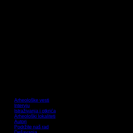
Arheološke vesti
Intervju
Istraživanja i otkrića
Arheološki lokaliteti
Autori
Podržite naš rad
Dešavanja