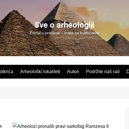
Sve o arheologiji
Portal u prošlost – vrata za budućnost
 otkrića
Arheološki lokaliteti
Autori
Podržite naš rad
D