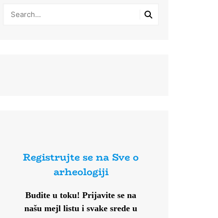
Registrujte se na Sve o
arheologiji
Budite u toku!
Prijavite se na
našu mejl listu i svake srede u