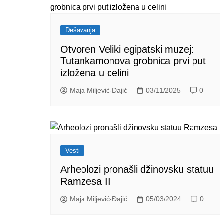
Dešavanja
Otvoren Veliki egipatski muzej:
Tutankamonova grobnica prvi put
izložena u celini
Maja Miljević-Đajić
03/11/2025
0
Vesti
Arheolozi pronašli džinovsku statuu
Ramzesa II
Maja Miljević-Đajić
05/03/2024
0