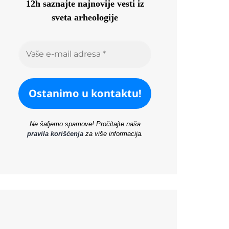
12h saznajte najnovije vesti iz
sveta arheologije
Ne šaljemo spamove! Pročitajte naša
pravila korišćenja
za više informacija.