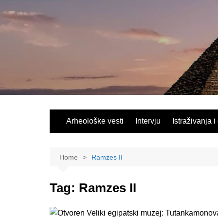
Skip
to
content
Arheološke vesti
Intervju
Istraživanja i
Home
Ramzes II
Tag:
Ramzes II