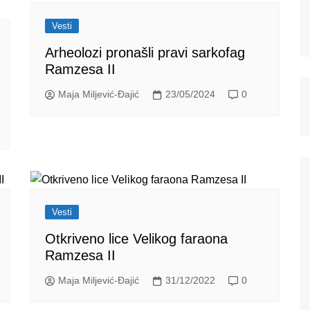
Vesti
Arheolozi pronašli pravi sarkofag
Ramzesa II
Maja Miljević-Đajić
23/05/2024
0
Vesti
Otkriveno lice Velikog faraona
Ramzesa II
Maja Miljević-Đajić
31/12/2022
0