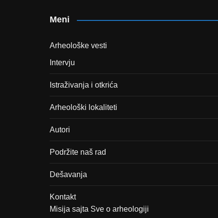
Meni
Arheološke vesti
Intervju
Istraživanja i otkrića
Arheološki lokaliteti
Autori
Podržite naš rad
Dešavanja
Kontakt
Misija sajta Sve o arheologiji