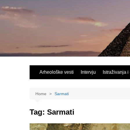
Skip
to
content
Arheološke vesti
Intervju
Istraživanja i
Home
Sarmati
Tag:
Sarmati