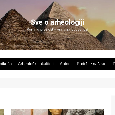
Sve o arheologiji
Portal u prošlost – vrata za budućnost
 otkrića
Arheološki lokaliteti
Autori
Podržite naš rad
D