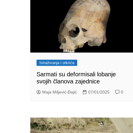
Istraživanja i otkrića
Sarmati su deformisali lobanje
svojih članova zajednice
Maja Miljević-Đajić
07/01/2025
0