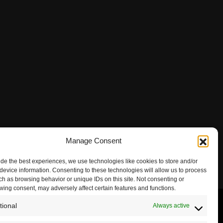
Manage Consent
ide the best experiences, we use technologies like cookies to store and/or
device information. Consenting to these technologies will allow us to process
ch as browsing behavior or unique IDs on this site. Not consenting or
wing consent, may adversely affect certain features and functions.
tional
Always active