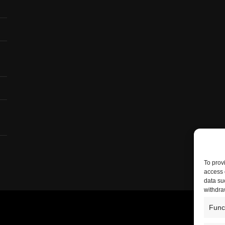
To prov
access 
data su
withdra
Func